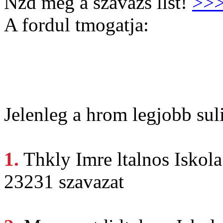
Nzd meg a szavazs llst!
>>
A fordul tmogatja:
Jelenleg a hrom legjobb suli
1.
Thkly Imre
ltalnos Iskol
23231 szavazat