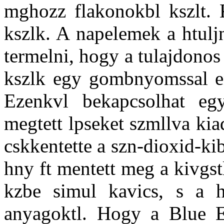
mghozz flakonokbl kszlt. 
kszlk. A napelemek a htuljn
termelni, hogy a tulajdonos
kszlk egy gombnyomssal en
Ezenkvl bekapcsolhat eg
megtett lpseket szmllva ki
cskkentette a szn-dioxid-kib
hny ft mentett meg a kivgst
kzbe simul kavics, s a h
anyagoktl. Hogy a Blue E