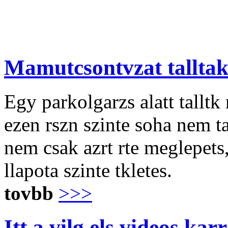
Mamutcsontvzat talltak
Egy parkolgarzs alatt tallt
ezen rszn szinte soha nem tal
nem csak azrt rte meglepets,
llapota szinte tkletes.
tovbb
>>>
Itt a vilg els videos kar