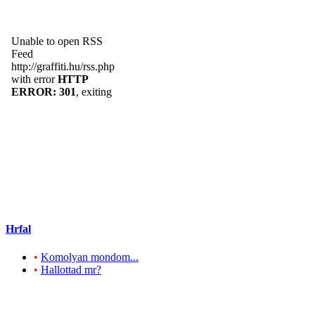
Hrfal
•
Komolyan mondom...
•
Hallottad mr?