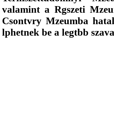
valamint a Rgszeti Mze
Csontvry Mzeumba hatal
lphetnek be a legtbb szava
A november-decemberi fo
A nyertes iskola a
Ferlin
000 Ft rtk webes szolgltats