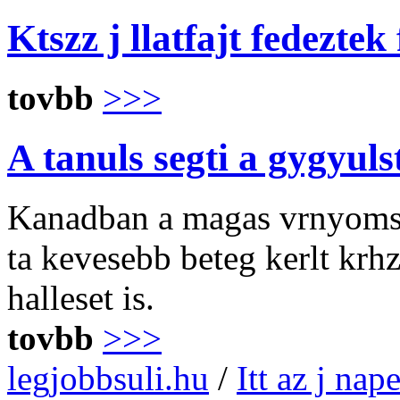
Ktszz j llatfajt fedeztek
tovbb
>>>
A tanuls segti a gygyuls
Kanadban a magas vrnyomsb
ta kevesebb beteg kerlt krhzb
halleset is.
tovbb
>>>
legjobbsuli.hu
/
Itt az j na