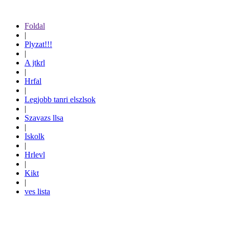
Foldal
|
Plyzat!!!
|
A jtkrl
|
Hrfal
|
Legjobb tanri elszlsok
|
Szavazs llsa
|
Iskolk
|
Hrlevl
|
Kikt
|
ves lista