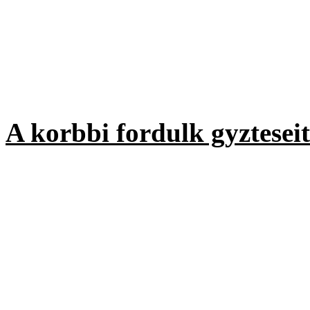
III. helyezett
Magyaratdi
ltalnos Iskol
23 457 szavazat
A korbbi fordulk gyzteseit
Az sszests alapjn 2008-
ltalnos Iskola gyjttte a le
ves sszestett eredmny: