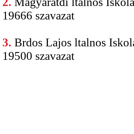
2.
Magyaratdi ltalnos
Iskol
19666 szavazat
3.
Brdos Lajos
ltalnos Isko
19500 szavazat
Klikkbajno