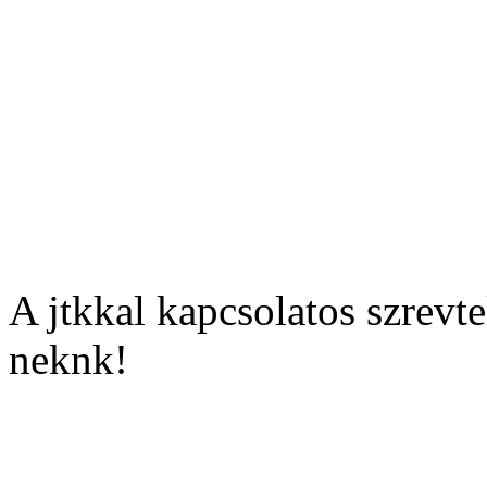
III. helyezett
Brdos Lajos
ltalnos Iskol
229 533 szavazat
A jtkkal kapcsolatos szrevte
neknk!