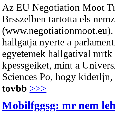
Az EU Negotiation Moot Tr
Brsszelben tartotta els nemz
(www.negotiationmoot.eu).
hallgatja nyerte a parlamen
egyetemek hallgatival mrtk 
kpessgeiket, mint a Univers
Sciences Po, hogy kiderljn,
tovbb
>>>
Mobilfggsg: mr nem lehe