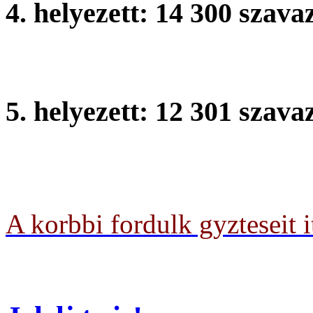
4. helyezett: 14 300 szava
Pterfy Sndor ltalnos Iskol
5. helyezett: 12 301 szava
Ady ti ltalnos Iskola, Mon
A korbbi fordulk gyzteseit i