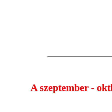
2010-es elf
A jtkkal kapcso
az
cmre rha
____________
A szeptember - okt