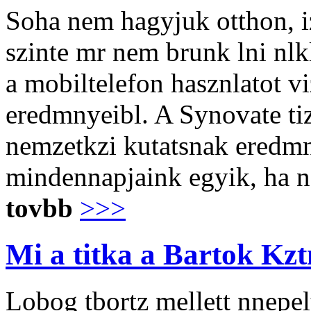
Soha nem hagyjuk otthon, iz
szinte mr nem brunk lni nlkl
a mobiltelefon hasznlatot v
eredmnyeibl. A Synovate tiz
nemzetkzi kutatsnak eredmn
mindennapjaink egyik, ha ne
tovbb
>>>
Mi a titka a Bartok Kz
Lobog tbortz mellett nnepel