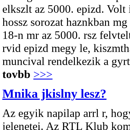
elkszlt az 5000. epizd. Volt
hossz sorozat haznkban mg 
18-n mr az 5000. rsz felvtel
rvid epizd megy le, kiszmth
muncival rendelkezik a gy
tovbb
>>>
Mnika jkislny lesz?
Az egyik napilap arrl r, h
jelenetei. Az RTL Klub kom