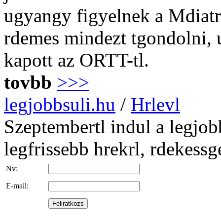
ugyangy figyelnek a Mdiatr
rdemes mindezt tgondolni, u
kapott az ORTT-tl.
tovbb
>>>
legjobbsuli.hu
/
Hrlevl
Szeptembertl indul a legjob
legfrissebb hrekrl, rdekessgek
Nv:
E-mail: