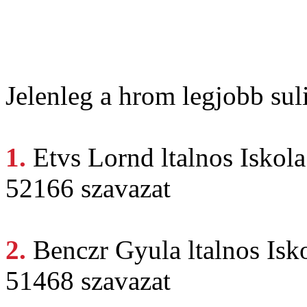
Jelenleg a hrom legjobb suli
1.
Etvs Lornd
ltalnos Iskola
52166 szavazat
2.
Benczr Gyula
ltalnos Is
51468 szavazat