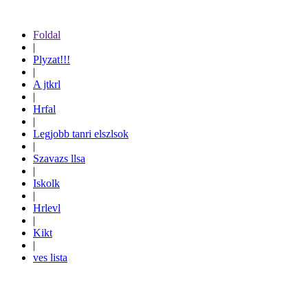
Foldal
|
Plyzat!!!
|
A jtkrl
|
Hrfal
|
Legjobb tanri elszlsok
|
Szavazs llsa
|
Iskolk
|
Hrlevl
|
Kikt
|
ves lista