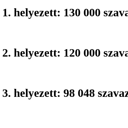
1. helyezett: 130 000 szav
Benczr Gyula ltalnos Isko
2. helyezett: 120 000 szav
Etvs Lornd ltalnos Iskola,
3. helyezett:
98 048 szava
Magyaratdi ltalnos Iskola