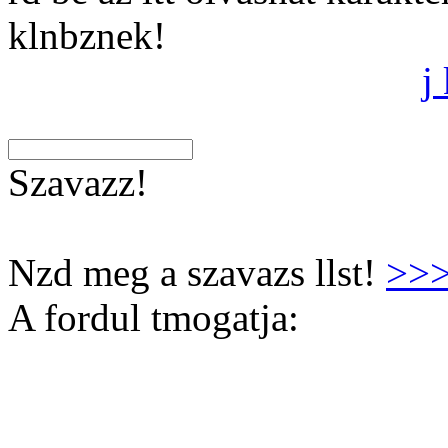
klnbznek!
j
Szavazz!
Nzd meg a szavazs llst!
>>
A fordul tmogatja: