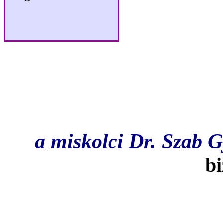
A december vgig ta
az 1-3. helyezett intz
a miskolci Dr. Szab G
bi
Az egsz vben legjobb