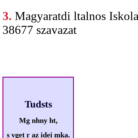
3.
Magyaratdi ltalnos
Iskol
38677 szavazat
Klikkmes
Tudsts
Mg nhny ht,
s vget r az idei mka.