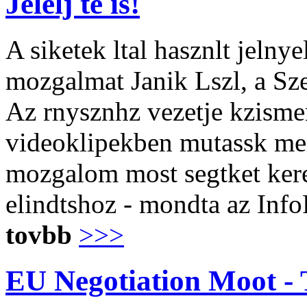
Jelelj te is!
A siketek ltal hasznlt jelny
mozgalmat Janik Lszl, a S
Az rnysznhz vezetje kzisme
videoklipekben mutassk meg
mozgalom most segtket keres
elindtshoz - mondta az Info
tovbb
>>>
EU Negotiation Moot - 