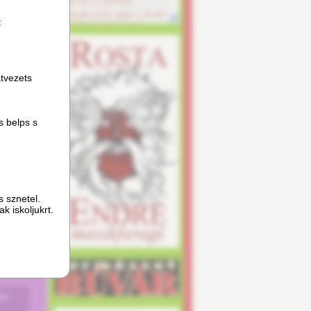
t
atvezets
s belps s
s sznetel.
k iskoljukrt.