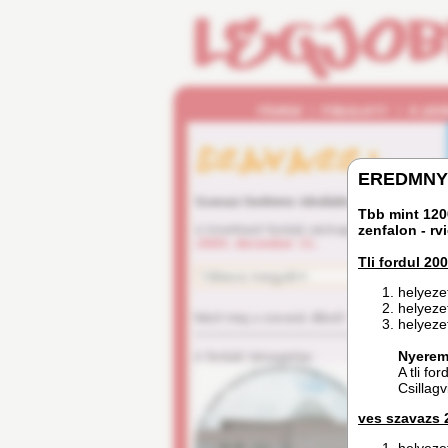
EREDMNY
Tbb mint 1200
zenfalon - r
Tli fordul 200
helyeze
helyeze
helyeze
Nyerem
A tli fo
Csillagv
ves szavazs 