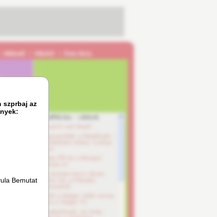
n szprbaj az
mnyek:
Gyula Bemutat