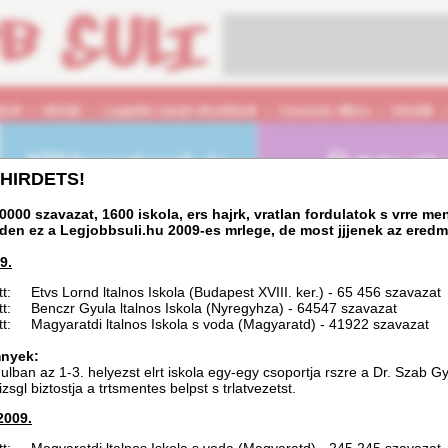
HIRDETS!
000 szavazat, 1600 iskola, ers hajrk, vratlan fordulatok s vrre me
viden ez a Legjobbsuli.hu 2009-es mrlege, de most jjjenek az ered
9.
tt: Etvs Lornd ltalnos Iskola (Budapest XVIII. ker.) - 65 456 szavazat
tt: Benczr Gyula ltalnos Iskola (Nyregyhza) - 64547 szavazat
tt: Magyaratdi ltalnos Iskola s voda (Magyaratd) - 41922 szavazat
nyek:
rdulban az 1-3. helyezst elrt iskola egy-egy csoportja rszre a Dr. Szab 
izsgl biztostja a trtsmentes belpst s trlatvezetst.
2009.