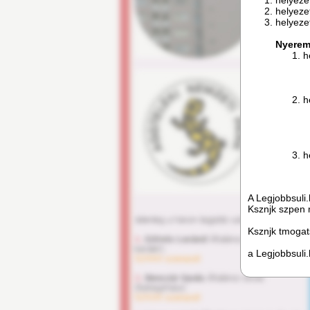
helyeze
helyeze
helyeze
Nyerem
h
h
h
A Legjobbsuli.
Ksznjk szpen m
Ksznjk tmogat
a Legjobbsuli