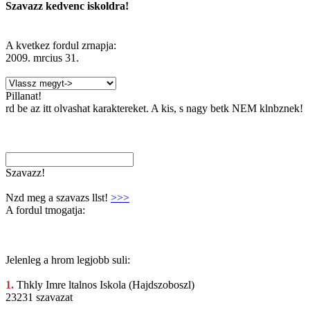
Szavazz kedvenc iskoldra!
A kvetkez fordul zrnapja:
2009. mrcius 31.
Pillanat!
rd be az itt olvashat karaktereket. A kis, s nagy betk NEM klnbznek!
Szavazz!
Nzd meg a szavazs llst!
>>>
A fordul tmogatja:
Jelenleg a hrom legjobb suli:
1.
Thkly Imre
ltalnos Iskola (Hajdszoboszl)
23231 szavazat