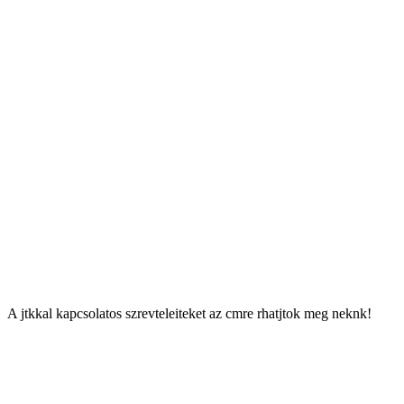
Az sszests alapjn 2008-ban a a debreceni Kinizsi Pl
ltalnos Iskola
ves sszestett eredmny:
I. helyezett
Kinizsi Pl
ltalnos Iskola (Debrecen)
376 398 szavazat
II. helyezett
Somssich Imre
ltalnos Iskola (Hetes)
319 907 szavazat
III. helyezett
Brdos Lajos
ltalnos Iskola (Hajdszoboszl)
229 533 szavazat
A jtkkal kapcsolatos szrevteleiteket az
cmre rhatjtok meg neknk!