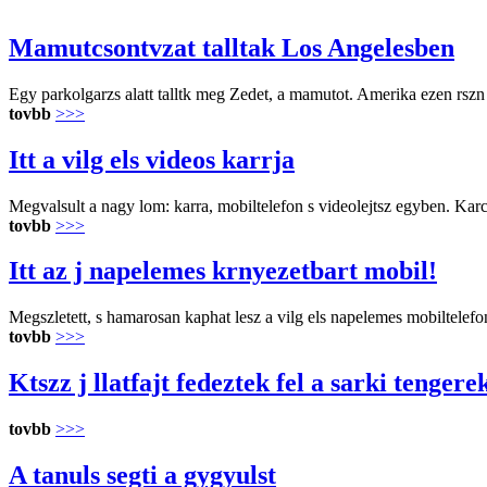
Mamutcsontvzat talltak Los Angelesben
Egy parkolgarzs alatt talltk meg Zedet, a mamutot. Amerika ezen rszn szi
tovbb
>>>
Itt a vilg els videos karrja
Megvalsult a nagy lom: karra, mobiltelefon s videolejtsz egyben. Kar
tovbb
>>>
Itt az j napelemes krnyezetbart mobil!
Megszletett, s hamarosan kaphat lesz a vilg els napelemes mobiltelefo
tovbb
>>>
Ktszz j llatfajt fedeztek fel a sarki tenger
tovbb
>>>
A tanuls segti a gygyulst