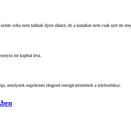
nte soha nem tallnak ilyen sllatot, de a kutatkat nem csak azrt rte megle
csonyra mr kaphat lesz.
nja, amelynek napelemei elegend energit termelnek a telefonlshoz.
ekben