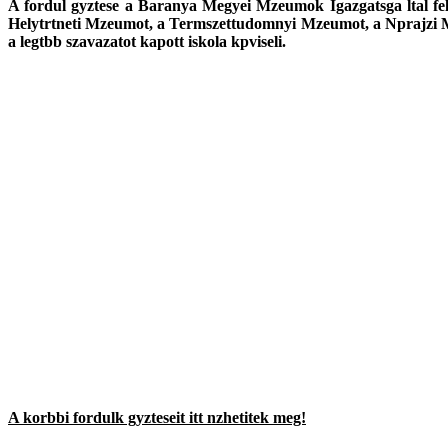
A fordul gyztese a Baranya Megyei Mzeumok Igazgatsga ltal felaj
Helytrtneti Mzeumot, a Termszettudomnyi Mzeumot, a Nprajzi 
a legtbb szavazatot kapott iskola kpviseli.
A november-decemberi fordul vgeredmnye:
A nyertes iskola a
Ferling WEBLINE
ltal felajnlott 150 000 Ft rt
I. helyezett
Somssich Imre
ltalnos Iskola (Hetes)
136 111 szavazat
II. helyezett
Brdos Lajos
ltalnos Iskola (Hajdszoboszl)
124 621 szavazat
III. helyezett
Magyaratdi
ltalnos Iskola s voda (Magyaratd)
23 457 szavazat
A korbbi fordulk gyzteseit itt nzhetitek meg!