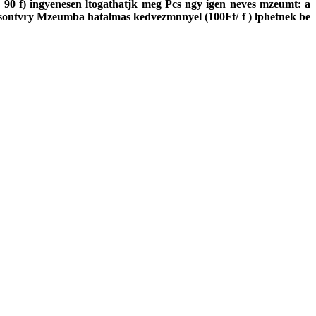
en 90 f) ingyenesen ltogathatjk meg Pcs ngy igen neves mzeumt: a
ontvry Mzeumba hatalmas kedvezmnnyel (100Ft/ f ) lphetnek be