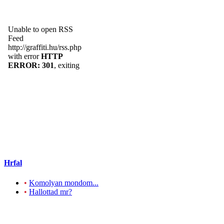
Hrfal
•
Komolyan mondom...
•
Hallottad mr?