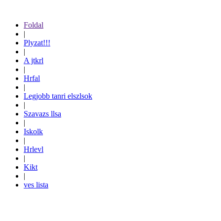
Foldal
|
Plyzat!!!
|
A jtkrl
|
Hrfal
|
Legjobb tanri elszlsok
|
Szavazs llsa
|
Iskolk
|
Hrlevl
|
Kikt
|
ves lista