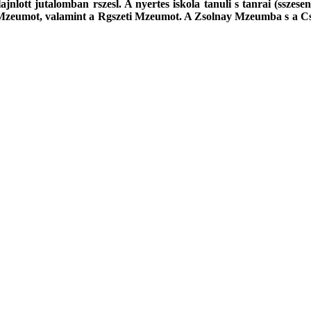
nlott jutalomban rszesl. A nyertes iskola tanuli s tanrai (sszes
Mzeumot, valamint a Rgszeti Mzeumot. A Zsolnay Mzeumba s a Cs
k webes szolgltatst nyerte.