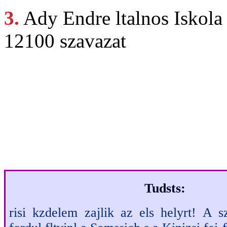
3.
Ady Endre
ltalnos Iskola
12100 szavazat
Ha
Legjobb 
Tudsts:
risi kzdelem zajlik az els helyrt! A s