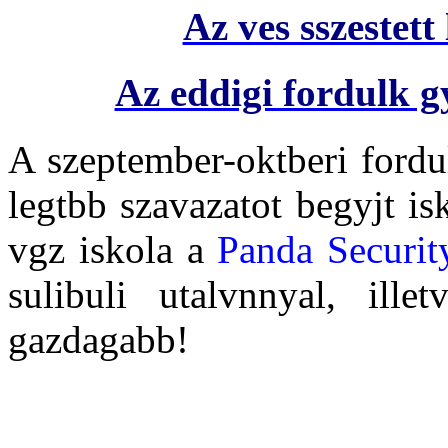
Az ves sszestett 
Az eddigi fordulk gy
A szeptember-oktberi fordu
legtbb szavazatot begyjt i
vgz iskola a
Panda Securit
sulibuli utalvnnyal, ille
gazdagabb!