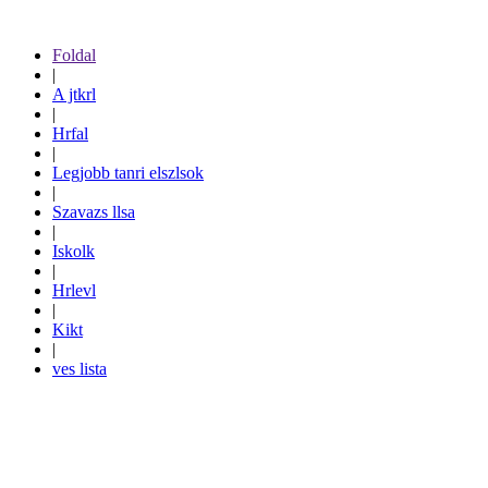
Foldal
|
A jtkrl
|
Hrfal
|
Legjobb tanri elszlsok
|
Szavazs llsa
|
Iskolk
|
Hrlevl
|
Kikt
|
ves lista