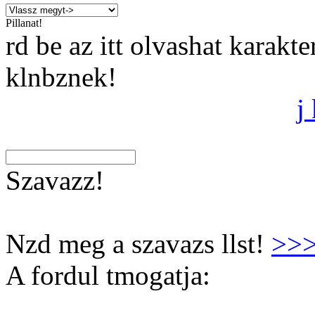
Pillanat!
rd be az itt olvashat karakt
klnbznek!
j
Szavazz!
Nzd meg a szavazs llst!
>>
A fordul tmogatja: