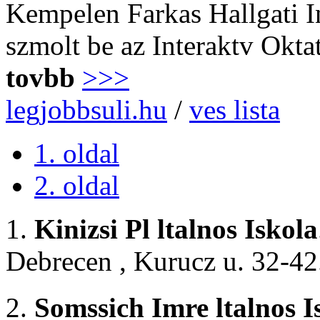
Kempelen Farkas Hallgati I
szmolt be az Interaktv Okta
tovbb
>>>
legjobbsuli.hu
/
ves lista
1. oldal
2. oldal
1.
Kinizsi Pl ltalnos Iskola
Debrecen , Kurucz u. 32-42
2.
Somssich Imre ltalnos I