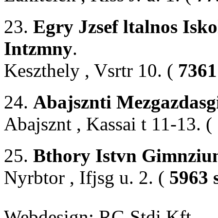
23.
Egry Jzsef ltalnos Isk
Intzmny
.
Keszthely , Vsrtr 10. (
7361
24.
Abajsznti Mezgazdasgi
Abajsznt , Kassai t 11-13. (
25.
Bthory Istvn Gimnziu
Nyrbtor , Ifjsg u. 2. (
5963 
Webdesign: RG Stdi Kft.