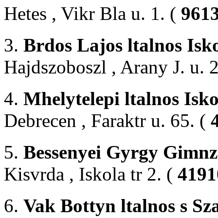
Hetes , Vikr Bla u. 1. (
9613
3.
Brdos Lajos ltalnos Isk
Hajdszoboszl , Arany J. u. 2
4.
Mhelytelepi ltalnos Isko
Debrecen , Faraktr u. 65. (
5.
Bessenyei Gyrgy Gimnz
Kisvrda , Iskola tr 2. (
4191
6.
Vak Bottyn ltalnos s S