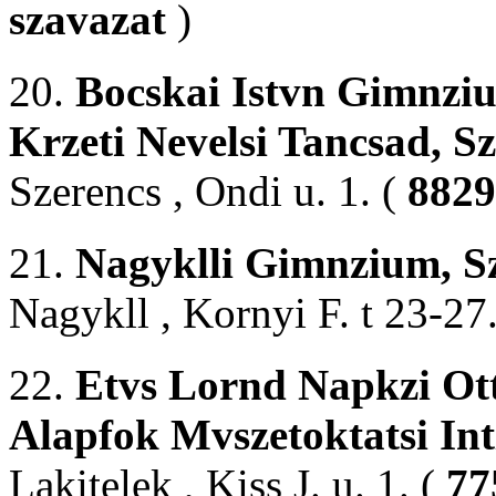
szavazat
)
20.
Bocskai Istvn Gimnziu
Krzeti Nevelsi Tancsad, S
Szerencs , Ondi u. 1. (
8829
21.
Nagyklli Gimnzium, S
Nagykll , Kornyi F. t 23-27
22.
Etvs Lornd Napkzi Ott
Alapfok Mvszetoktatsi In
Lakitelek , Kiss J. u. 1. (
77