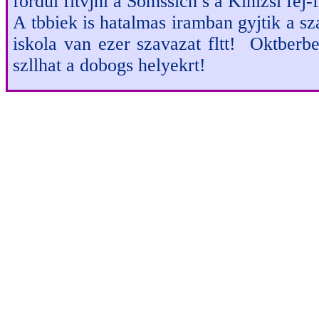
fordul fltvjnl a Somssich s a Kinizsi fej-
A tbbiek is hatalmas iramban gyjtik a s
iskola van ezer szavazat fltt! Oktberb
szllhat a dobogs helyekrt!
Szeptember elsejn megkezddt
a legjobb sulik versenyben
Iskolt. Ebben a fordulban 
hiszen most is rtkes nyerem
J szavazst kvnunk mindenk