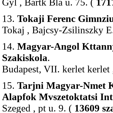
Gyl , Bartk Bla u. 75. (
171
13.
Tokaji Ferenc Gimnzi
Tokaj , Bajcsy-Zsilinszky E
14.
Magyar-Angol Kttannye
Szakiskola
.
Budapest, VII. kerlet kerlet
15.
Tarjni Magyar-Nmet Kt
Alapfok Mvszetoktatsi In
Szeged , pt u. 9. (
13609 sz