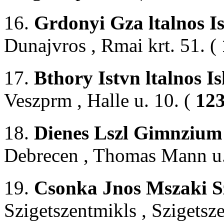
16.
Grdonyi Gza ltalnos I
Dunajvros , Rmai krt. 51. (
17.
Bthory Istvn ltalnos I
Veszprm , Halle u. 10. (
123
18.
Dienes Lszl Gimnzium 
Debrecen , Thomas Mann u.
19.
Csonka Jnos Mszaki Sz
Szigetszentmikls , Szigetsz