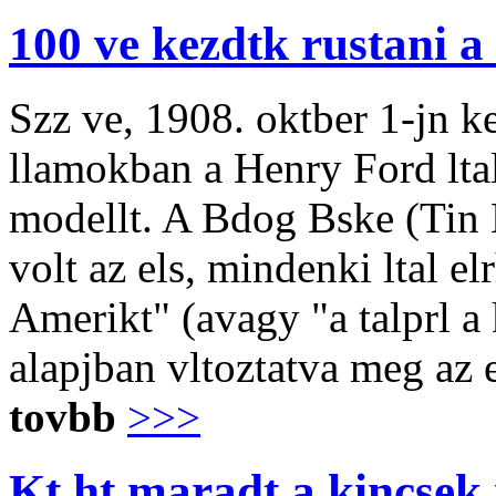
100 ve kezdtk rustani a
Szz ve, 1908. oktber 1-jn k
llamokban a Henry Ford ltal 
modellt. A Bdog Bske (Tin 
volt az els, mindenki ltal el
Amerikt" (avagy "a talprl a k
alapjban vltoztatva meg az 
tovbb
>>>
Kt ht maradt a kincse