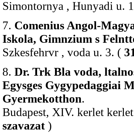
Simontornya , Hunyadi u. 1
7.
Comenius Angol-Magyar 
Iskola, Gimnzium s Felnt
Szkesfehrvr , voda u. 3. (
3
8.
Dr. Trk Bla voda, ltalno
Egysges Gygypedaggiai Md
Gyermekotthon
.
Budapest, XIV. kerlet kerle
szavazat
)