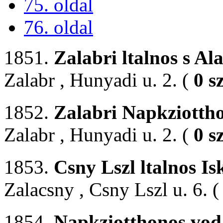
75. oldal
76. oldal
1851.
Zalabri ltalnos s Al
Zalabr , Hunyadi u. 2. (
0 s
1852.
Zalabri Napkziotth
Zalabr , Hunyadi u. 2. (
0 s
1853.
Csny Lszl ltalnos I
Zalacsny , Csny Lszl u. 6. 
1854.
Napkziotthonos vod