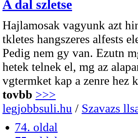
A dal szletse
Hajlamosak vagyunk azt hinn
tkletes hangszeres alfests e
Pedig nem gy van. Ezutn mg
hetek telnek el, mg az alap
vgtermket kap a zenre hez 
tovbb
>>>
legjobbsuli.hu
/
Szavazs lls
74. oldal