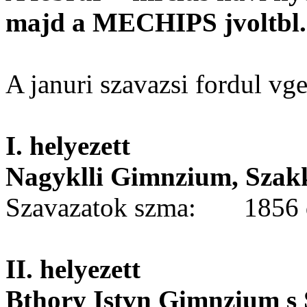
majd a MECHIPS jvoltbl.
A januri szavazsi fordul v
I. helyezett
Nagyklli Gimnzium, Szakk
Szavazatok szma: 1856 
II. helyezett
Bthory Istvn Gimnzium s