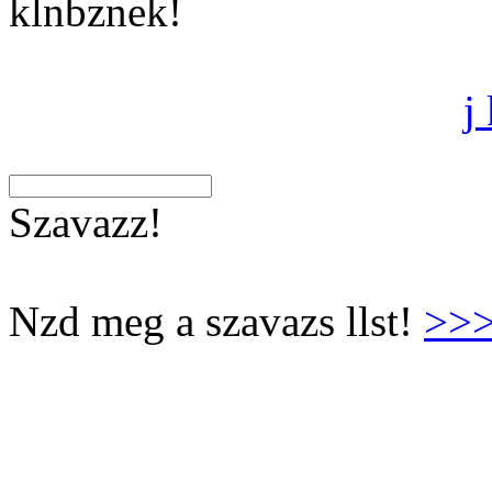
klnbznek!
j
Szavazz!
Nzd meg a szavazs llst!
>>