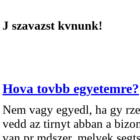
J szavazst kvnunk!
Hova tovbb egyetemre?
Nem vagy egyedl, ha gy rze
vedd az tirnyt abban a biz
van pr mdszer, melyek segt