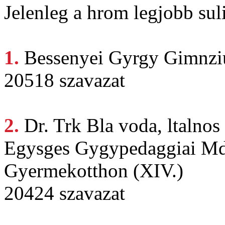
Jelenleg a hrom legjobb suli
1.
Bessenyei Gyrgy
Gimnzi
20518 szavazat
2.
Dr. Trk
Bla voda, ltalnos
Egysges Gygypedaggiai Mds
Gyermekotthon (XIV.)
20424 szavazat