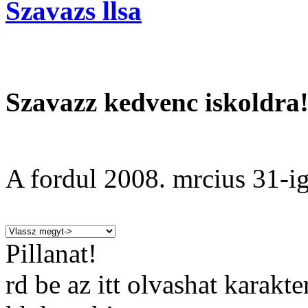
Szavazs llsa
Szavazz kedvenc iskoldra
A fordul
2008. mrcius 31
-ig
Pillanat!
rd be az itt olvashat karakt