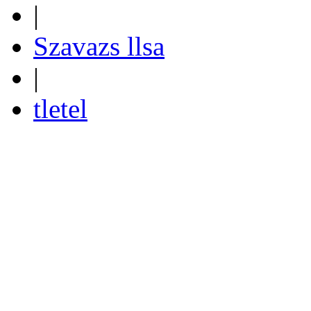
|
Szavazs llsa
|
tletel