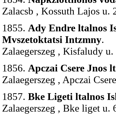
Zalacsb , Kossuth Lajos u. 
1855.
Ady Endre ltalnos I
Mvszetoktatsi Intzmny
.
Zalaegerszeg , Kisfaludy u.
1856.
Apczai Csere Jnos l
Zalaegerszeg , Apczai Csere 
1857.
Bke Ligeti ltalnos Is
Zalaegerszeg , Bke liget u. 