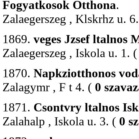
Fogyatkosok Otthona
.
Zalaegerszeg , Klskrhz u. 6
1869.
veges Jzsef ltalnos
Zalaegerszeg , Iskola u. 1. 
1870.
Napkziotthonos vod
Zalagymr , F t 4. (
0 szavaz
1871.
Csontvry ltalnos Isk
Zalahalp , Iskola u. 3. (
0 s