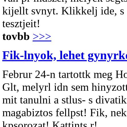
kijellt svnyt. Klikkelj ide, 
tesztjeit!
tovbb
>>>
Fik-lnyok, lehet gynyrk
Februr 24-n tartottk meg H
Glt, melyrl idn sem hinyzot
mit tanulni a stlus- s divat
magabiztos fellpst! Fik, ne
kpsorozat! Kattints r!