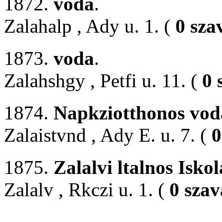
1872.
voda
.
Zalahalp , Ady u. 1. (
0 sza
1873.
voda
.
Zalahshgy , Petfi u. 11. (
0 
1874.
Napkziotthonos vod
Zalaistvnd , Ady E. u. 7. (
0
1875.
Zalalvi ltalnos Iskol
Zalalv , Rkczi u. 1. (
0 szav