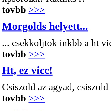
tovbb
>>>
Morgolds helyett...
... csekkoljtok inkbb a ht v
tovbb
>>>
Ht, ez vicc!
Csiszold az agyad, csiszold
tovbb
>>>