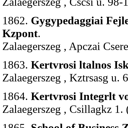
Zalaegerszeg , Cscsi u. 98-
1862.
Gygypedaggiai Fejle
Kzpont
.
Zalaegerszeg , Apczai Csere
1863.
Kertvrosi ltalnos Is
Zalaegerszeg , Kztrsasg u. 
1864.
Kertvrosi Integrlt v
Zalaegerszeg , Csillagkz 1.
1865.
School of Business Z