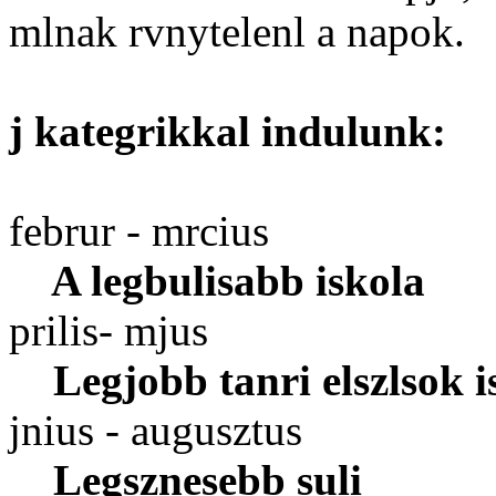
mlnak rvnytelenl a napok.
j kategrikkal indulunk:
februr - mrcius
A legbulisabb iskola
prilis- mjus
Legjobb tanri elszlsok i
jnius - augusztus
Legsznesebb suli