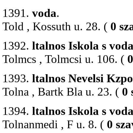
1391.
voda
.
Told , Kossuth u. 28. (
0 sz
1392.
ltalnos Iskola s vod
Tolmcs , Tolmcsi u. 106. (
0
1393.
ltalnos Nevelsi Kzp
Tolna , Bartk Bla u. 23. (
0 
1394.
ltalnos Iskola s vod
Tolnanmedi , F u. 8. (
0 sza