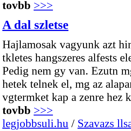
tovbb
>>>
A dal szletse
Hajlamosak vagyunk azt hinn
tkletes hangszeres alfests e
Pedig nem gy van. Ezutn mg
hetek telnek el, mg az alap
vgtermket kap a zenre hez 
tovbb
>>>
legjobbsuli.hu
/
Szavazs lls