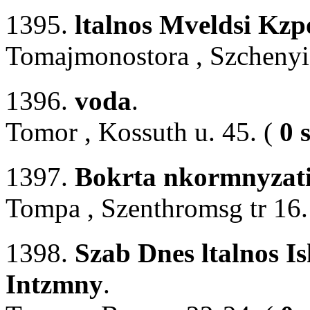
1395.
ltalnos Mveldsi Kzp
Tomajmonostora , Szchenyi 
1396.
voda
.
Tomor , Kossuth u. 45. (
0 
1397.
Bokrta nkormnyzat
Tompa , Szenthromsg tr 16.
1398.
Szab Dnes ltalnos I
Intzmny
.