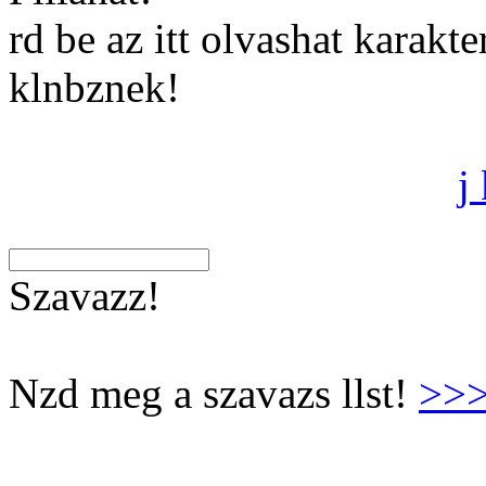
rd be az itt olvashat karakt
klnbznek!
j
Szavazz!
Nzd meg a szavazs llst!
>>