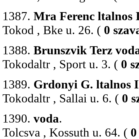
1387.
Mra Ferenc ltalnos 
Tokod , Bke u. 26. (
0 szav
1388.
Brunszvik Terz vod
Tokodaltr , Sport u. 3. (
0 s
1389.
Grdonyi G. ltalnos 
Tokodaltr , Sallai u. 6. (
0 s
1390.
voda
.
Tolcsva , Kossuth u. 64. (
0