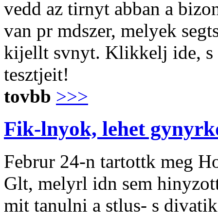
vedd az tirnyt abban a biz
van pr mdszer, melyek segt
kijellt svnyt. Klikkelj ide, 
tesztjeit!
tovbb
>>>
Fik-lnyok, lehet gynyrk
Februr 24-n tartottk meg H
Glt, melyrl idn sem hinyzot
mit tanulni a stlus- s divat