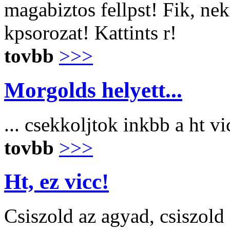
magabiztos fellpst! Fik, ne
kpsorozat! Kattints r!
tovbb
>>>
Morgolds helyett...
... csekkoljtok inkbb a ht v
tovbb
>>>
Ht, ez vicc!
Csiszold az agyad, csiszold