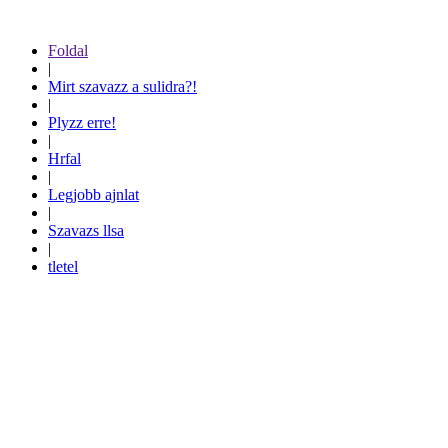
Foldal
|
Mirt szavazz a sulidra?!
|
Plyzz erre!
|
Hrfal
|
Legjobb ajnlat
|
Szavazs llsa
|
tletel