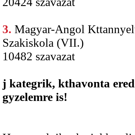
20424 szavazat
3.
Magyar-Angol Kttannye
Szakiskola (VII.)
10482 szavazat
j kategrik, kthavonta ered
gyzelemre is!