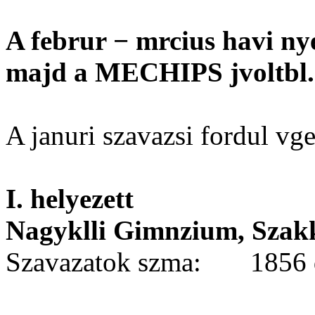
A februr − mrcius havi ny
majd a MECHIPS jvoltbl.
A januri szavazsi fordul v
I. helyezett
Nagyklli Gimnzium, Szakk
Szavazatok szma: 1856 