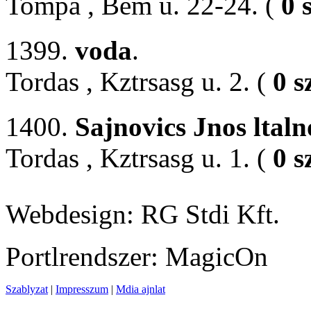
Tompa , Bem u. 22-24. (
0 
1399.
voda
.
Tordas , Kztrsasg u. 2. (
0 s
1400.
Sajnovics Jnos ltaln
Tordas , Kztrsasg u. 1. (
0 s
Webdesign: RG Stdi Kft.
Portlrendszer: MagicOn
Szablyzat
|
Impresszum
|
Mdia ajnlat