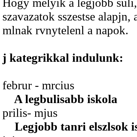
Hogy melyik a legjobb suli,
szavazatok sszestse alapjn,
mlnak rvnytelenl a napok.
j kategrikkal indulunk:
februr - mrcius
A legbulisabb iskola
prilis- mjus
Legjobb tanri elszlsok i