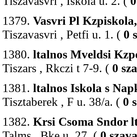
Tiszavasvri , Iskola u. 2. (
0
1379.
Vasvri Pl Kzpiskola
Tiszavasvri , Petfi u. 1. (
0 
1380.
ltalnos Mveldsi Kzp
Tiszars , Rkczi t 7-9. (
0 sz
1381.
ltalnos Iskola s Na
Tisztaberek , F u. 38/a. (
0 
1382.
Krsi Csoma Sndor lt
Talms , Bke u. 27. (
0 szav