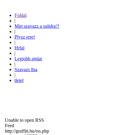
Foldal
|
Mirt szavazz a sulidra?!
|
Plyzz erre!
|
Hrfal
|
Legjobb ajnlat
|
Szavazs llsa
|
tletel