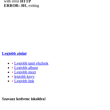
Legjobb ajnlat
•
Legjobb tanri elszlsok
•
Legjobb album
•
Legjobb mozi
•
legjobb knyv
•
Legjobb link
Szavazz kedvenc iskoldra!