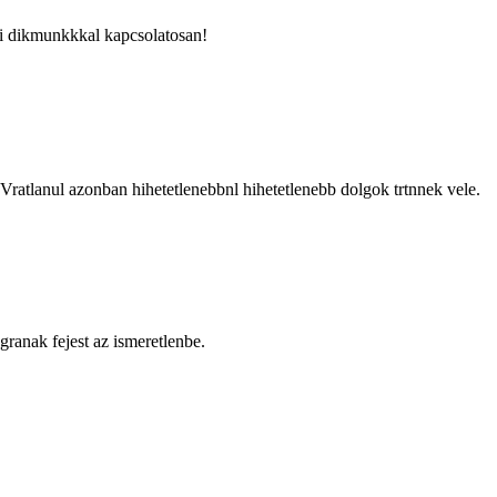
yri dikmunkkkal kapcsolatosan!
 Vratlanul azonban hihetetlenebbnl hihetetlenebb dolgok trtnnek vele.
ranak fejest az ismeretlenbe.