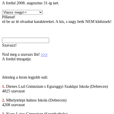
A fordul
2008. augusztus 31
-ig tart.
Pillanat!
rd be az itt olvashat karaktereket. A kis, s nagy betk NEM klnbznek!
Szavazz!
Nzd meg a szavazs llst!
>>>
A fordul tmogatja:
Jelenleg a hrom legjobb suli:
1.
Dienes Lszl
Gimnzium s Egszsggyi Szakkpz Iskola (Debrecen)
4825 szavazat
2.
Mhelytelepi ltalnos
Iskola (Debrecen)
4208 szavazat
3.
Nagy Lajos
Gimnzium (Szombathely)