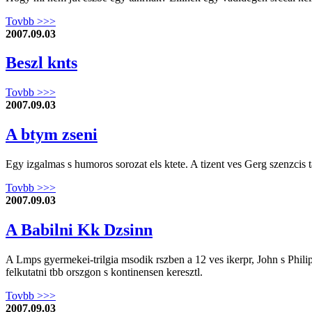
Tovbb >>>
2007.09.03
Beszl knts
Tovbb >>>
2007.09.03
A btym zseni
Egy izgalmas s humoros sorozat els ktete. A tizent ves Gerg szenzcis t
Tovbb >>>
2007.09.03
A Babilni Kk Dzsinn
A Lmps gyermekei-trilgia msodik rszben a 12 ves ikerpr, John s Philipp
felkutatni tbb orszgon s kontinensen keresztl.
Tovbb >>>
2007.09.03