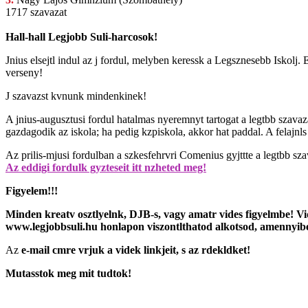
1717 szavazat
Hall-hall Legjobb Suli-harcosok!
Jnius elsejtl indul az j fordul, melyben
keressk a Legsznesebb Iskolj. E
verseny!
J szavazst kvnunk mindenkinek!
A jnius-augusztusi fordul hatalmas nyeremnyt tartogat a legtbb szavaza
gazdagodik az iskola; ha pedig kzpiskola, akkor hat paddal. A felajnl
Az prilis-mjusi fordulban a szkesfehrvri Comenius gyjttte a legtbb sz
Az eddigi fordulk gyzteseit itt nzheted meg!
Figyelem!!!
Minden kreatv osztlyelnk, DJB-s, vagy amatr vides figyelmbe! Vi
www.legjobbsuli.hu
honlapon viszontlthatod alkotsod, amennyiben 
Az
e-mail cmre vrjuk a videk linkjeit, s az rdekldket!
Mutasstok meg mit tudtok!