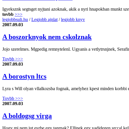
Igyeksznk segtsget nyjtani azoknak, akik a nyri hnapokban munkt szer
tovbb
>>>
legjobbsuli.hu
/
Legjobb ajnlat
/
legjobb knyv
2007.09.03
A boszorknyok nem cskolznak
Jojo szerelmes. Mgpedig remnytelenl. Ugyanis a vetlytrsnjnek, Serafin
Tovbb >>>
2007.09.03
A borostyn ltcs
Lyra s Will olyan vllalkozsba fognak, amelyhez kpest minden korbbi e
Tovbb >>>
2007.09.03
A boldogsg virga
Hogy mi nem jut eszbe egy tanrnak? Ellinek egy vadidegen srccal kell l