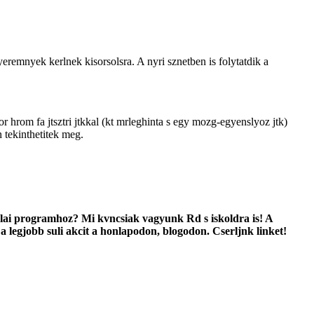
yeremnyek kerlnek kisorsolsra. A nyri sznetben is folytatdik a
r hrom fa jtsztri jtkkal (kt mrleghinta s egy mozg-egyenslyoz jtk)
 tekinthetitek meg.
kolai programhoz? Mi kvncsiak vagyunk Rd s iskoldra is! A
a legjobb suli akcit a honlapodon, blogodon. Cserljnk linket!