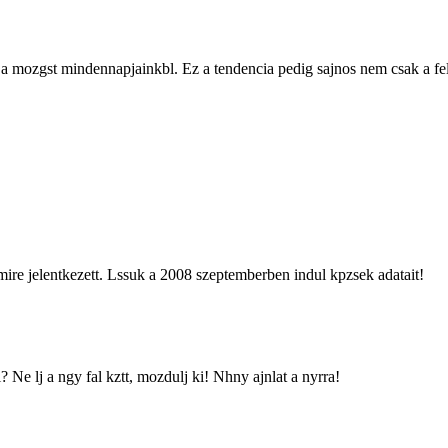
a mozgst mindennapjainkbl. Ez a tendencia pedig sajnos nem csak a felntt
, mire jelentkezett. Lssuk a 2008 szeptemberben indul kpzsek adatait!
Ne lj a ngy fal kztt, mozdulj ki! Nhny ajnlat a nyrra!