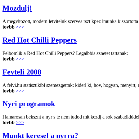
Mozdulj!
A megvltozott, modern letvitelnk szerves rszt kpez lmunka kiszortotta 
tovbb
>>>
Red Hot Chilli Peppers
Felbomlik a Red Hot Chilli Peppers? Legalbbis sznetet tartanak:
tovbb
>>>
Fevteli 2008
A felvi.hu statisztikibl szemezgettnk: kiderl ki, hov, hogyan, menyirt
tovbb
>>>
Nyri programok
Hamarosan beksznt a nyr s te nem tudod mit kezdj a sok szabadidddel? 
tovbb
>>>
Munkt keresel a nyrra?