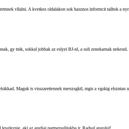
etnnek vllalni. A kvetkez oldalakon sok hasznos informcit talltok a n
nak, gy tnik, sokkal jobbak az eslyei BJ-nl, a suli zenekarnak nekesnl.
lsikkad. Maguk is visszarettennek merszsgktl, mgis a vgskig elszntan ug
eveleznie, aki az angliai partnersulijukba jr. Radsul angolul!