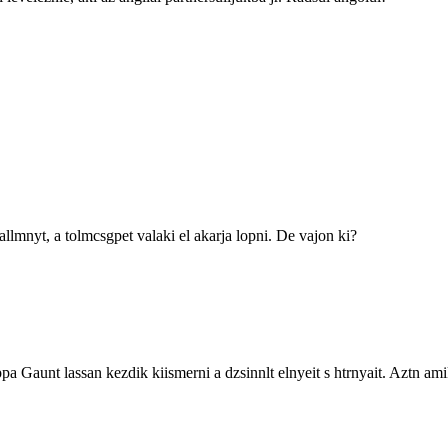
allmnyt, a tolmcsgpet valaki el akarja lopni. De vajon ki?
a Gaunt lassan kezdik kiismerni a dzsinnlt elnyeit s htrnyait. Aztn amiko