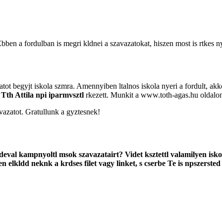
bben a fordulban is megri kldnei a szavazatokat, hiszen most is rtkes n
tot begyjt iskola szmra. Amennyiben ltalnos iskola nyeri a fordult, akko
s
Tth Attila npi iparmvsztl
rkezett. Munkit a
www.toth-agas.hu oldalon
avazatot. Gratullunk a gyztesnek!
deval kampnyoltl msok szavazatairt? Videt ksztettl valamilyen is
elkldd neknk a krdses filet vagy linket, s cserbe Te is npszersted 