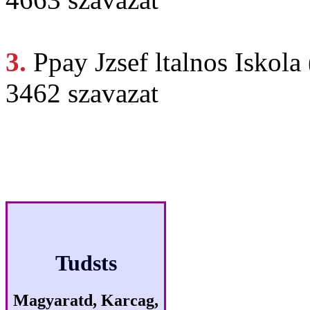
3.
Ppay Jzsef
ltalnos Iskol
3462 szavazat
Klikkmes
Tudsts
Magyaratd, Karcag,