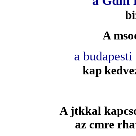
a Gdlli 
bi
A msod
a budapest
kap
kedve
A jtkkal kapcso
az
cmre rha