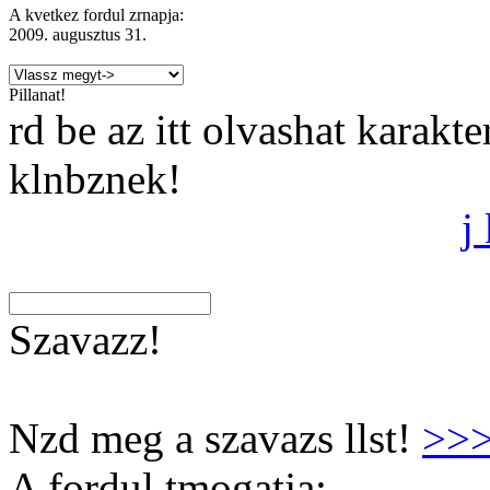
A kvetkez fordul zrnapja:
2009. augusztus 31.
Pillanat!
rd be az itt olvashat karakt
klnbznek!
j
Szavazz!
Nzd meg a szavazs llst!
>>
A fordul tmogatja: