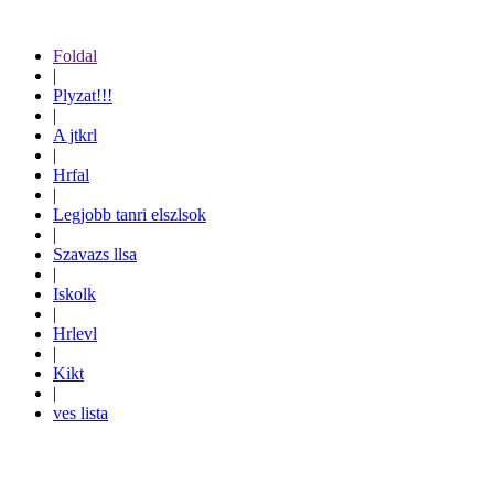
Foldal
|
Plyzat!!!
|
A jtkrl
|
Hrfal
|
Legjobb tanri elszlsok
|
Szavazs llsa
|
Iskolk
|
Hrlevl
|
Kikt
|
ves lista