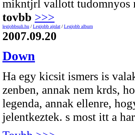
mikntjrl vallott tudomnyos n
tovbb
>>>
legjobbsuli.hu
/
Legjobb ajnlat
/
Legjobb album
2007.09.20
Down
Ha egy kicsit ismers is vala
zenben, annak nem krds, h
legenda, annak ellenre, hog
jelentkeztek. s most itt a 