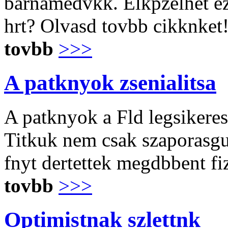
barnamedvkk. Elkpzelhet ez
hrt? Olvasd tovbb cikknket
tovbb
>>>
A patknyok zsenialitsa
A patknyok a Fld legsikerese
Titkuk nem csak szaporasgu
fnyt dertettek megdbbent fiz
tovbb
>>>
Optimistnak szlettnk