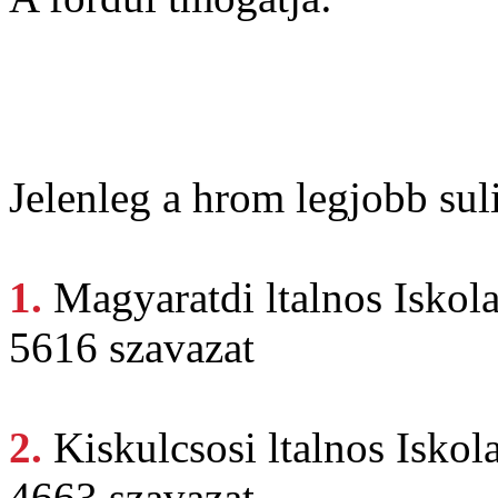
Jelenleg a hrom legjobb suli
1.
Magyaratdi ltalnos
Iskol
5616 szavazat
2.
Kiskulcsosi ltalnos
Iskol
4663 szavazat