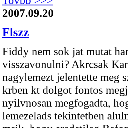
Tovbb >>>
2007.09.20
Flszz
Fiddy nem sok jat mutat har
visszavonulni? Akrcsak Kan
nagylemezt jelentette meg s
krben kt dolgot fontos meg
nyilvnosan megfogadta, hog
lemezelads tekintetben alu