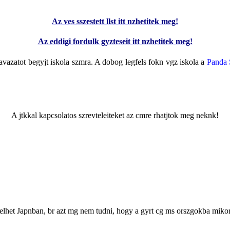
Az ves sszestett llst itt nzhetitek meg!
Az eddigi fordulk gyzteseit itt nzhetitek meg!
avazatot begyjt iskola szmra. A dobog legfels fokn vgz iskola a
Panda 
A jtkkal kapcsolatos szrevteleiteket az
cmre rhatjtok meg neknk!
elhet Japnban, br azt mg nem tudni, hogy a gyrt cg ms orszgokba mikor 