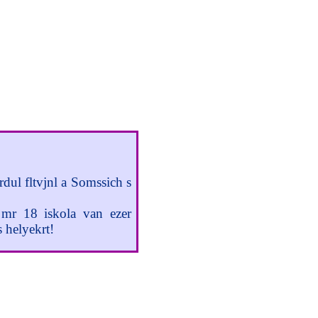
Hall-hall
Legjobb Suli-harcosok!
rdul fltvjnl a Somssich s
 mr 18 iskola van ezer
 helyekrt!
gjobb sulik versenyben. Oktber vgig keressk a Legzldebb Iskolt. Ebb