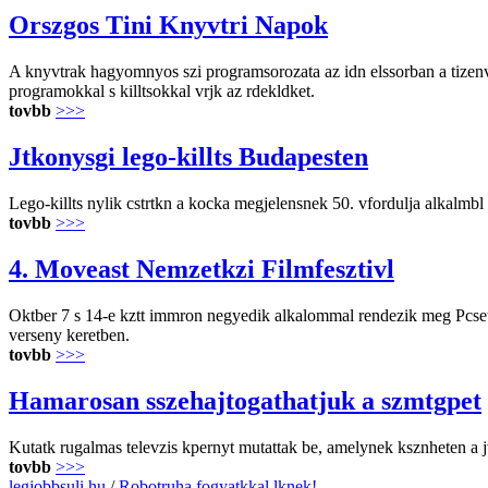
Orszgos Tini Knyvtri Napok
A knyvtrak hagyomnyos szi programsorozata az idn elssorban a tizenv
programokkal s killtsokkal vrjk az rdekldket.
tovbb
>>>
Jtkonysgi lego-killts Budapesten
Lego-killts nylik cstrtkn a kocka megjelensnek 50. vfordulja alkalmb
tovbb
>>>
4. Moveast Nemzetkzi Filmfesztivl
Oktber 7 s 14-e kztt immron negyedik alkalommal rendezik meg Pcsett 
verseny keretben.
tovbb
>>>
Hamarosan sszehajtogathatjuk a szmtgpet
Kutatk rugalmas televzis kpernyt mutattak be, amelynek ksznheten a jv
tovbb
>>>
legjobbsuli.hu
/
Robotruha fogyatkkal lknek!