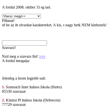
A fordul
2008. oktber 31
-ig tart.
Pillanat!
rd be az itt olvashat karaktereket. A kis, s nagy betk NEM klnbznek!
Szavazz!
Nzd meg a szavazs llst!
>>>
A fordul tmogatja:
Jelenleg a hrom legjobb suli:
1.
Somssich Imre
ltalnos Iskola (Hetes)
85530 szavazat
2.
Kinizsi Pl
ltalnos Iskola (Debrecen)
77729 szavazat