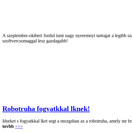
J szavazst kvnunk mindenkinek!
A szeptember-oktberi fordul ismt nagy nyeremnyt tartogat a legtbb sz
szoftvercsomaggal lesz gazdagabb!
Robotruha fogyatkkal lknek!
Idseket s fogyatkkal lket segt a mozgsban az a robotruha, amely mr br
tovbb
>>>