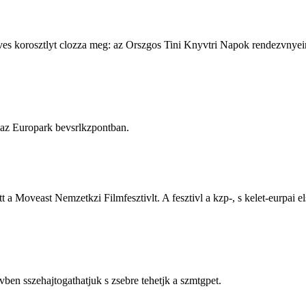
es korosztlyt clozza meg: az Orszgos Tini Knyvtri Napok rendezvnyeire
l az Europark bevsrlkzpontban.
a Moveast Nemzetkzi Filmfesztivlt. A fesztivl a kzp-, s kelet-eurpai e
ben sszehajtogathatjuk s zsebre tehetjk a szmtgpet.