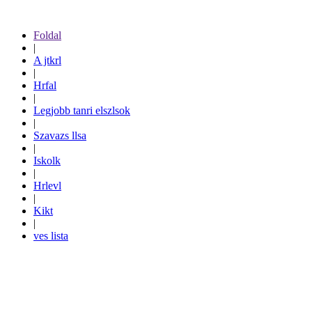
Foldal
|
A jtkrl
|
Hrfal
|
Legjobb tanri elszlsok
|
Szavazs llsa
|
Iskolk
|
Hrlevl
|
Kikt
|
ves lista