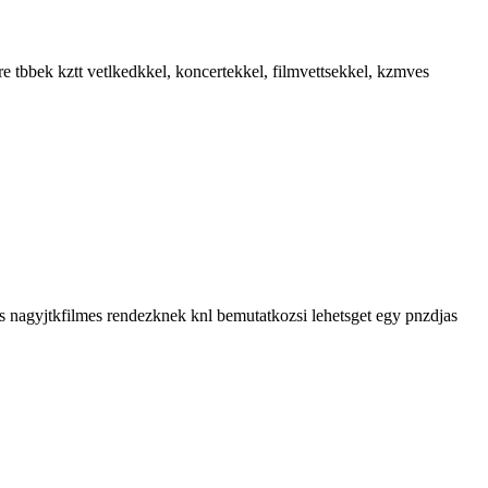
 tbbek kztt vetlkedkkel, koncertekkel, filmvettsekkel, kzmves
ls nagyjtkfilmes rendezknek knl bemutatkozsi lehetsget egy pnzdjas