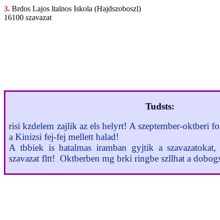
3.
Brdos Lajos
ltalnos Iskola (Hajdszoboszl)
16100 szavazat
Tudsts:
risi kzdelem zajlik az els helyrt! A szeptember-oktberi fo
a Kinizsi fej-fej mellett halad!
A tbbiek is hatalmas iramban gyjtik a szavazatokat,
szavazat fltt! Oktberben mg brki ringbe szllhat a dobogs
Szeptember elsejn megkezddtt a tanv s elindult az j fordul is a le
nyeremnyek kerlnek kisorsolsra.