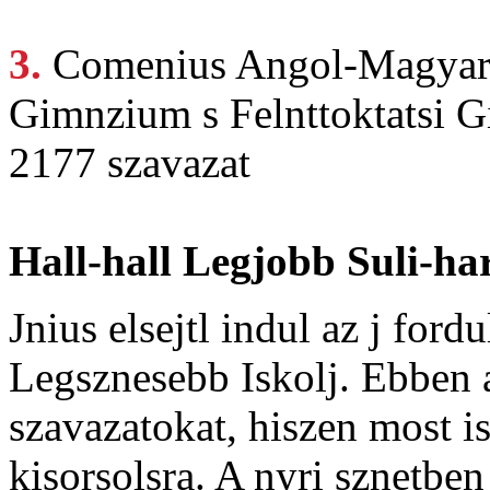
3.
Comenius Angol-Magya
Gimnzium s Felnttoktatsi 
2177 szavazat
Hall-hall Legjobb Suli-ha
Jnius elsejtl indul az j for
Legsznesebb Iskolj. Ebben a
szavazatokat, hiszen most i
kisorsolsra. A nyri sznetben