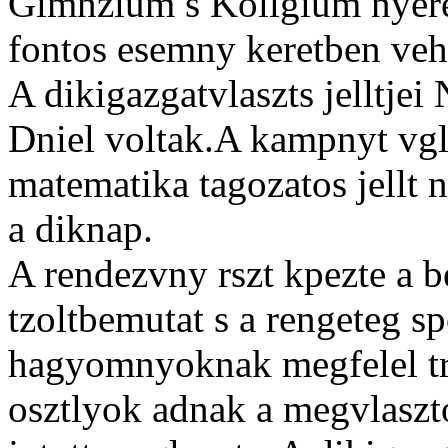
Gimnzium s Kollgium nyerem
fontos esemny keretben veh
A dikigazgatvlaszts jelltjei
Dniel voltak.A kampnyt vgl
matematika tagozatos jellt n
a diknap.
A rendezvny rszt kpezte a b
tzoltbemutat s a rengeteg sp
hagyomnyoknak megfelel trf
osztlyok adnak a megvlaszt