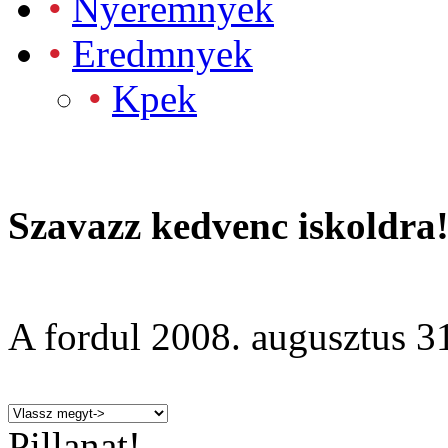
•
Nyeremnyek
•
Eredmnyek
•
Kpek
Szavazz kedvenc iskoldra
A fordul
2008. augusztus 3
Pillanat!