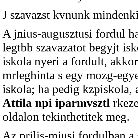
J szavazst kvnunk mindenk
A jnius-augusztusi fordul h
legtbb szavazatot begyjt is
iskola nyeri a fordult, akkor
mrleghinta s egy mozg-egye
iskola; ha pedig kzpiskola, 
Attila npi iparmvsztl
rkeze
oldalon tekinthetitek meg.
Az prilis-mjusi fordulban a