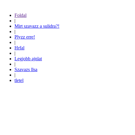
Foldal
|
Mirt szavazz a sulidra?!
|
Plyzz erre!
|
Hrfal
|
Legjobb ajnlat
|
Szavazs llsa
|
tletel