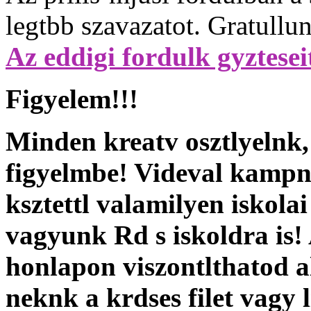
legtbb szavazatot. Gratullu
Az eddigi fordulk gyztesei
Figyelem!!!
Minden kreatv osztlyelnk,
figyelmbe! Videval kampny
ksztettl valamilyen iskol
vagyunk Rd s iskoldra is!
honlapon viszontlthatod 
neknk a krdses filet vagy l