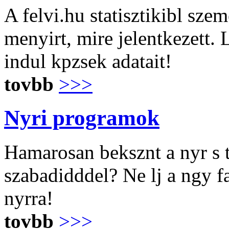
A felvi.hu statisztikibl sze
menyirt, mire jelentkezett.
indul kpzsek adatait!
tovbb
>>>
Nyri programok
Hamarosan beksznt a nyr s 
szabadidddel? Ne lj a ngy fa
nyrra!
tovbb
>>>