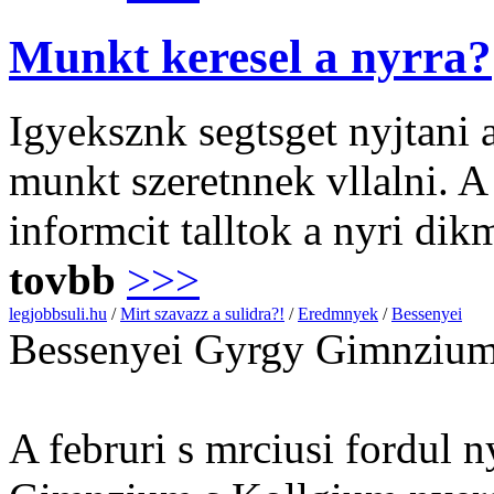
Munkt keresel a nyrra?
Igyeksznk segtsget nyjtani
munkt szeretnnek vllalni. 
informcit talltok a nyri di
tovbb
>>>
legjobbsuli.hu
/
Mirt szavazz a sulidra?!
/
Eredmnyek
/
Bessenyei
Bessenyei Gyrgy Gimnzium
A februri s mrciusi fordul 