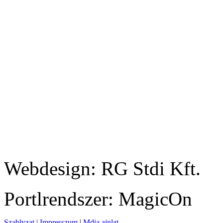
Webdesign: RG Stdi Kft.
Portlrendszer: MagicOn
Szablyzat
|
Impresszum
|
Mdia ajnlat