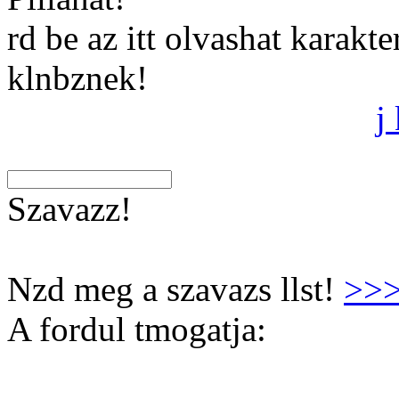
rd be az itt olvashat karakt
klnbznek!
j
Szavazz!
Nzd meg a szavazs llst!
>>
A fordul tmogatja: