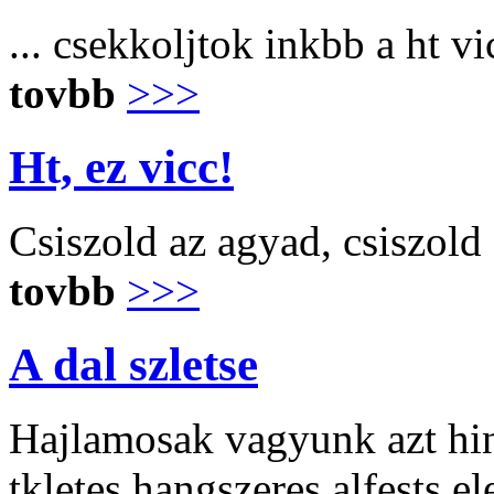
... csekkoljtok inkbb a ht v
tovbb
>>>
Ht, ez vicc!
Csiszold az agyad, csiszold
tovbb
>>>
A dal szletse
Hajlamosak vagyunk azt hinn
tkletes hangszeres alfests e