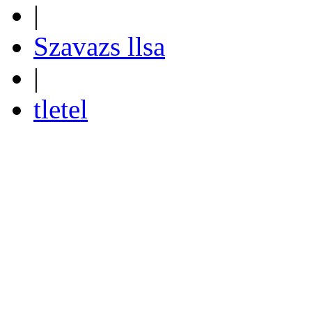
|
Szavazs llsa
|
tletel