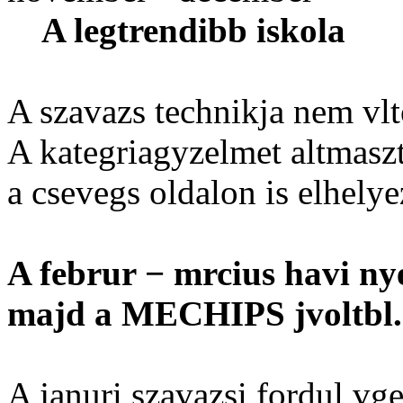
A legtrendibb iskola
A szavazs technikja nem vlt
A kategriagyzelmet altmaszt 
a csevegs oldalon is elhelye
A februr − mrcius havi ny
majd a MECHIPS jvoltbl.
A januri szavazsi fordul v