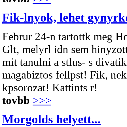
Fik-lnyok, lehet gynyrk
Februr 24-n tartottk meg H
Glt, melyrl idn sem hinyzot
mit tanulni a stlus- s divat
magabiztos fellpst! Fik, ne
kpsorozat! Kattints r!
tovbb
>>>
Morgolds helyett...