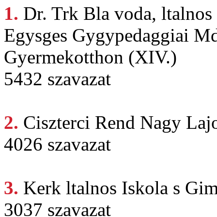
1.
Dr. Trk
Bla voda, ltalnos
Egysges Gygypedaggiai Mds
Gyermekotthon (XIV.)
5432 szavazat
2.
Ciszterci Rend
Nagy Lajo
4026 szavazat
3.
Kerk ltalnos
Iskola s Gim
3037 szavazat