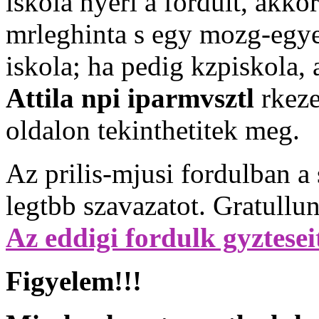
iskola nyeri a fordult, akkor
mrleghinta s egy mozg-egye
iskola; ha pedig kzpiskola, 
Attila npi iparmvsztl
rkeze
oldalon tekinthetitek meg.
Az prilis-mjusi fordulban a
legtbb szavazatot. Gratullu
Az eddigi fordulk gyztesei
Figyelem!!!