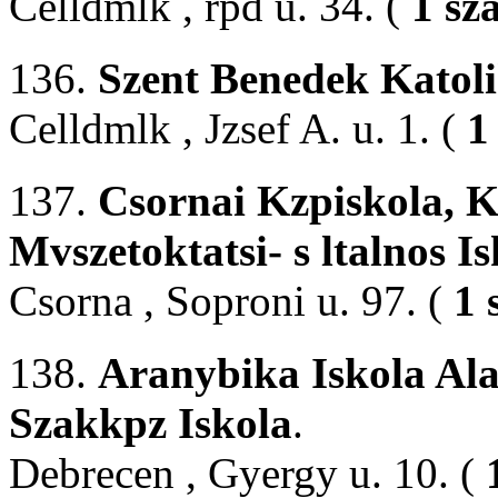
Celldmlk , rpd u. 34. (
1 sz
136.
Szent Benedek Katoli
Celldmlk , Jzsef A. u. 1. (
1
137.
Csornai Kzpiskola, K
Mvszetoktatsi- s ltalnos I
Csorna , Soproni u. 97. (
1 
138.
Aranybika Iskola Al
Szakkpz Iskola
.
Debrecen , Gyergy u. 10. (