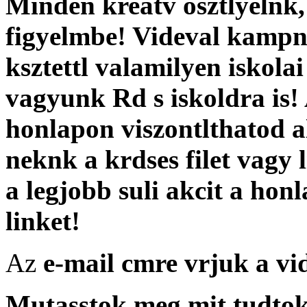
Minden kreatv osztlyelnk,
figyelmbe! Videval kampny
ksztettl valamilyen iskol
vagyunk Rd s iskoldra is!
honlapon viszontlthatod 
neknk a krdses filet vagy l
a legjobb suli akcit a ho
linket!
Az
e-mail cmre vrjuk a vid
Mutasstok meg mit tudtok