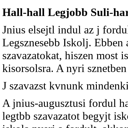
Hall-hall Legjobb Suli-ha
Jnius elsejtl indul az j for
Legsznesebb Iskolj. Ebben a
szavazatokat, hiszen most i
kisorsolsra. A nyri sznetben
J szavazst kvnunk mindenk
A jnius-augusztusi fordul h
legtbb szavazatot begyjt is