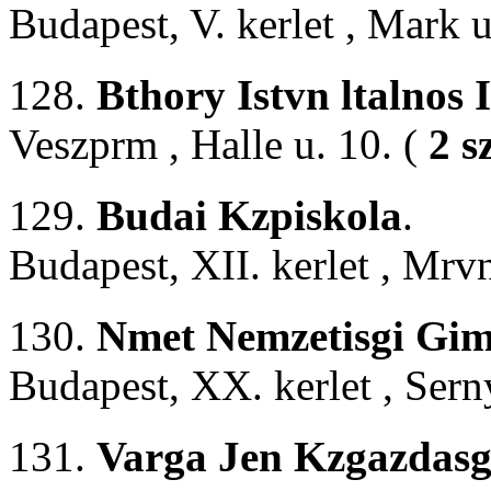
Budapest, V. kerlet , Mark 
128.
Bthory Istvn ltalnos 
Veszprm , Halle u. 10. (
2 s
129.
Budai Kzpiskola
.
Budapest, XII. kerlet , Mrv
130.
Nmet Nemzetisgi Gim
Budapest, XX. kerlet , Sern
131.
Varga Jen Kzgazdasgi