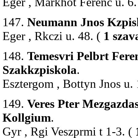
Eger , Markhot Ferenc u. 6.
147.
Neumann Jnos Kzpisk
Eger , Rkczi u. 48. (
1 szav
148.
Temesvri Pelbrt Fere
Szakkzpiskola
.
Esztergom , Bottyn Jnos u. 
149.
Veres Pter Mezgazdas
Kollgium
.
Gyr , Rgi Veszprmi t 1-3. (