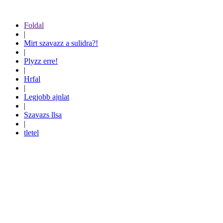
Foldal
|
Mirt szavazz a sulidra?!
|
Plyzz erre!
|
Hrfal
|
Legjobb ajnlat
|
Szavazs llsa
|
tletel