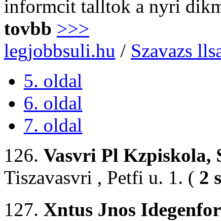
informcit talltok a nyri di
tovbb
>>>
legjobbsuli.hu
/
Szavazs lls
5. oldal
6. oldal
7. oldal
126.
Vasvri Pl Kzpiskola,
Tiszavasvri , Petfi u. 1. (
2 
127.
Xntus Jnos Idegenfo