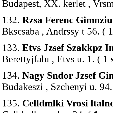
Budapest, XX. kerlet , Vrsm
132.
Rzsa Ferenc Gimnzi
Bkscsaba , Andrssy t 56. (
1
133.
Etvs Jzsef Szakkpz In
Berettyjfalu , Etvs u. 1. (
1 
134.
Nagy Sndor Jzsef G
Budakeszi , Szchenyi u. 94.
135.
Celldmlki Vrosi ltaln