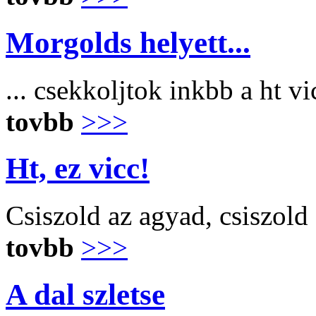
Morgolds helyett...
... csekkoljtok inkbb a ht v
tovbb
>>>
Ht, ez vicc!
Csiszold az agyad, csiszold
tovbb
>>>
A dal szletse