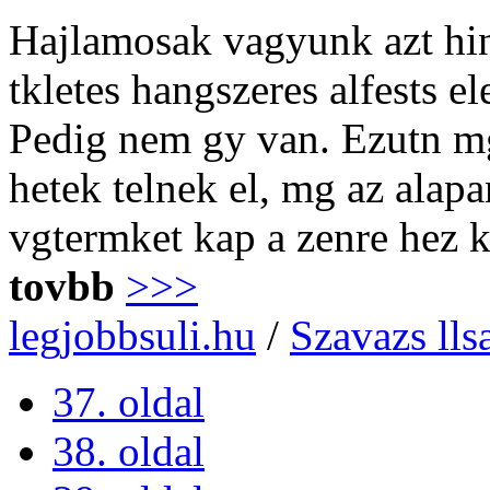
Hajlamosak vagyunk azt hinn
tkletes hangszeres alfests e
Pedig nem gy van. Ezutn mg
hetek telnek el, mg az alap
vgtermket kap a zenre hez 
tovbb
>>>
legjobbsuli.hu
/
Szavazs lls
37. oldal
38. oldal