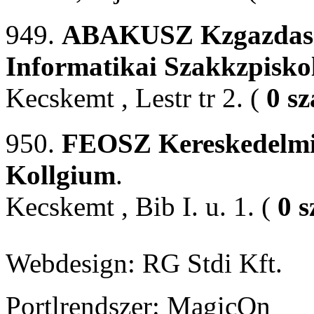
949.
ABAKUSZ Kzgazdasgi
Informatikai Szakkzpisko
Kecskemt , Lestr tr 2. (
0 s
950.
FEOSZ Kereskedelmi,
Kollgium
.
Kecskemt , Bib I. u. 1. (
0 s
Webdesign: RG Stdi Kft.
Portlrendszer: MagicOn