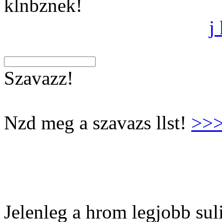
klnbznek!
j
Szavazz!
Nzd meg a szavazs llst!
>>
Jelenleg a hrom legjobb suli