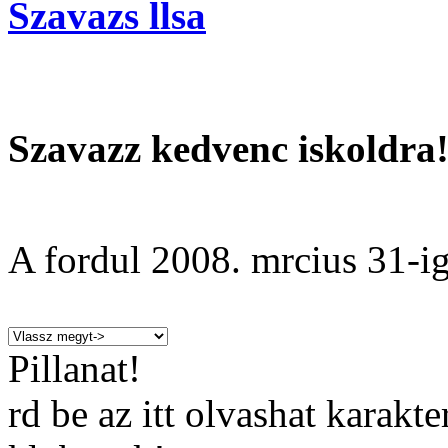
Szavazs llsa
Szavazz kedvenc iskoldra
A fordul
2008. mrcius 31
-ig
Pillanat!
rd be az itt olvashat karakt