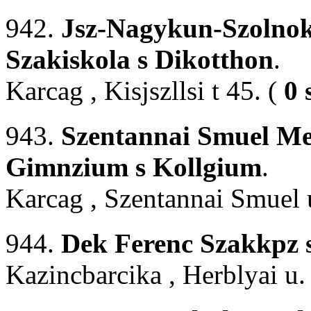
942.
Jsz-Nagykun-Szolnok 
Szakiskola s Dikotthon
.
Karcag , Kisjszllsi t 45. (
0 
943.
Szentannai Smuel Me
Gimnzium s Kollgium
.
Karcag , Szentannai Smuel 
944.
Dek Ferenc Szakkpz 
Kazincbarcika , Herblyai u.