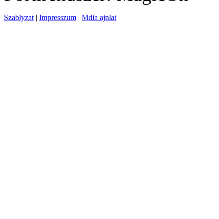
Szablyzat
|
Impresszum
|
Mdia ajnlat