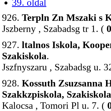
39. oldal
926.
Terpln Zn Mszaki s 
Jszberny , Szabadsg tr 1. (
0
927.
ltalnos Iskola, Koope
Szakiskola
.
Jszfnyszaru , Szabadsg u. 3
928.
Kossuth Zsuzsanna 
Szakkzpiskola, Szakiskol
Kalocsa , Tomori Pl u. 7. (