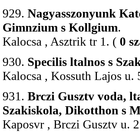
929.
Nagyasszonyunk Katol
Gimnzium s Kollgium
.
Kalocsa , Asztrik tr 1. (
0 s
930.
Specilis ltalnos s Sza
Kalocsa , Kossuth Lajos u. 
931.
Brczi Gusztv voda, lta
Szakiskola, Dikotthon s 
Kaposvr , Brczi Gusztv u. 2