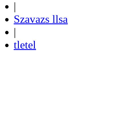
|
Szavazs llsa
|
tletel