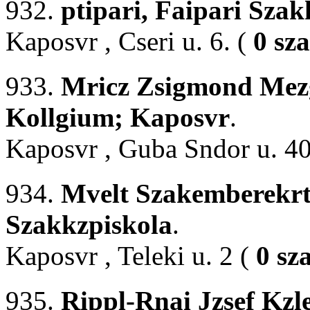
932.
ptipari, Faipari Szak
Kaposvr , Cseri u. 6. (
0 sz
933.
Mricz Zsigmond Mezg
Kollgium; Kaposvr
.
Kaposvr , Guba Sndor u. 40
934.
Mvelt Szakemberekrt
Szakkzpiskola
.
Kaposvr , Teleki u. 2 (
0 sz
935.
Rippl-Rnai Jzsef Kzl