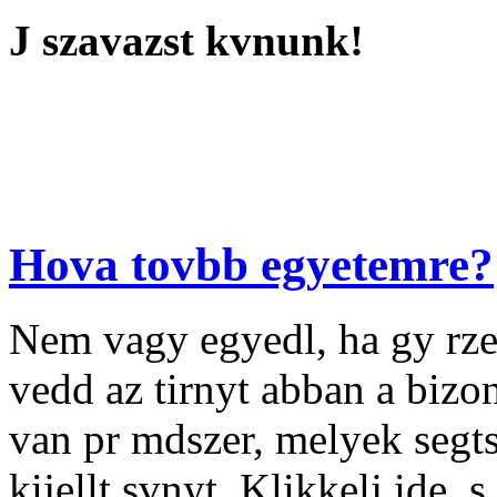
J szavazst kvnunk!
Hova tovbb egyetemre?
Nem vagy egyedl, ha gy rze
vedd az tirnyt abban a biz
van pr mdszer, melyek segt
kijellt svnyt. Klikkelj ide, 