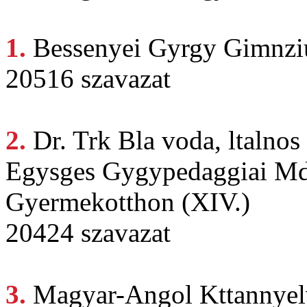
1.
Bessenyei Gyrgy
Gimnzi
20516 szavazat
2.
Dr. Trk
Bla voda, ltalnos
Egysges Gygypedaggiai Mds
Gyermekotthon (XIV.)
20424 szavazat
3.
Magyar-Angol Kttannye