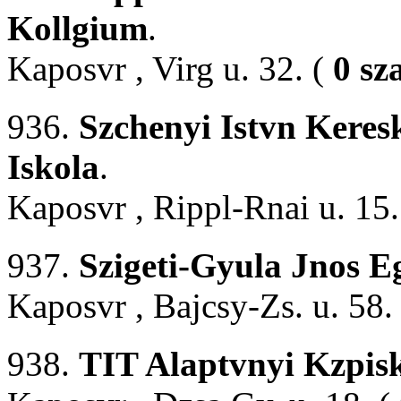
Kollgium
.
Kaposvr , Virg u. 32. (
0 sz
936.
Szchenyi Istvn Keres
Iskola
.
Kaposvr , Rippl-Rnai u. 15.
937.
Szigeti-Gyula Jnos E
Kaposvr , Bajcsy-Zs. u. 58.
938.
TIT Alaptvnyi Kzpisk