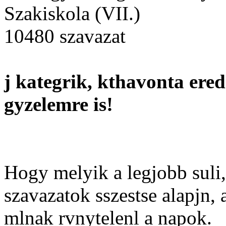
Szakiskola (VII.)
10480 szavazat
j kategrik, kthavonta ered
gyzelemre is!
Hogy melyik a legjobb suli,
szavazatok sszestse alapjn,
mlnak rvnytelenl a napok.