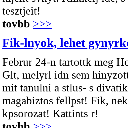
tesztjeit!
tovbb
>>>
Fik-lnyok, lehet gynyrk
Februr 24-n tartottk meg H
Glt, melyrl idn sem hinyzot
mit tanulni a stlus- s divat
magabiztos fellpst! Fik, ne
kpsorozat! Kattints r!
tovbb
>>>