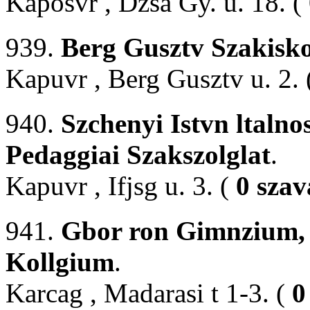
Kaposvr , Dzsa Gy. u. 18. (
939.
Berg Gusztv Szakisk
Kapuvr , Berg Gusztv u. 2.
940.
Szchenyi Istvn ltalno
Pedaggiai Szakszolglat
.
Kapuvr , Ifjsg u. 3. (
0 szav
941.
Gbor ron Gimnzium, 
Kollgium
.
Karcag , Madarasi t 1-3. (
0