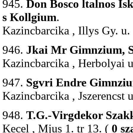
945.
Don Bosco ltalnos Isk
s Kollgium
.
Kazincbarcika , Illys Gy. u.
946.
Jkai Mr Gimnzium, S
Kazincbarcika , Herbolyai u
947.
Sgvri Endre Gimnzi
Kazincbarcika , Jszerencst u
948.
T.G.-Virgdekor Szakk
Kecel , Mjus 1. tr 13. (
0 sz