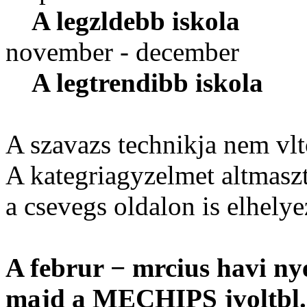
A legzldebb iskola
november - december
A legtrendibb iskola
A szavazs technikja nem vlt
A kategriagyzelmet altmaszt 
a csevegs oldalon is elhelye
A februr − mrcius havi ny
majd a MECHIPS jvoltbl.