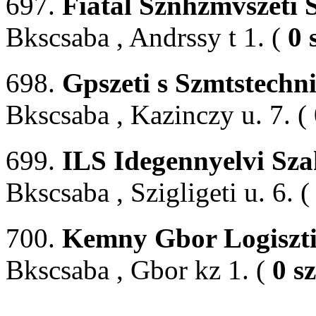
697.
Fiatal Sznhzmvszeti 
Bkscsaba , Andrssy t 1. (
0 
698.
Gpszeti s Szmtstechn
Bkscsaba , Kazinczy u. 7. (
699.
ILS Idegennyelvi Sza
Bkscsaba , Szigligeti u. 6. 
700.
Kemny Gbor Logisztik
Bkscsaba , Gbor kz 1. (
0 s