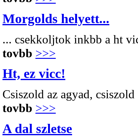
Morgolds helyett...
... csekkoljtok inkbb a ht v
tovbb
>>>
Ht, ez vicc!
Csiszold az agyad, csiszold
tovbb
>>>
A dal szletse