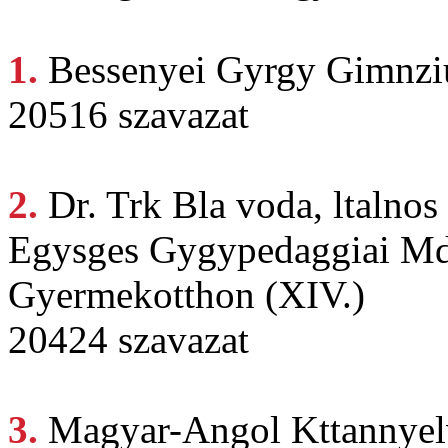
1.
Bessenyei Gyrgy
Gimnzi
20516 szavazat
2.
Dr. Trk
Bla voda, ltalnos
Egysges Gygypedaggiai Mds
Gyermekotthon (XIV.)
20424 szavazat
3.
Magyar-Angol Kttannye