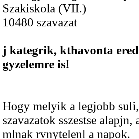
Szakiskola (VII.)
10480 szavazat
j kategrik, kthavonta ered
gyzelemre is!
Hogy melyik a legjobb suli,
szavazatok sszestse alapjn,
mlnak rvnytelenl a napok.