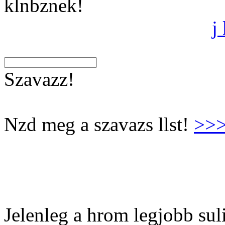
klnbznek!
j
Szavazz!
Nzd meg a szavazs llst!
>>
Jelenleg a hrom legjobb suli