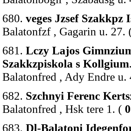
680.
veges Jzsef Szakkpz 
Balatonfzf , Gagarin u. 27. 
681.
Lczy Lajos Gimnzium
Szakkzpiskola s Kollgium
Balatonfred , Ady Endre u. 
682.
Szchnyi Ferenc Kerts
Balatonfred , Hsk tere 1. (
0
683.
Dl-Balatoni Idegenfo