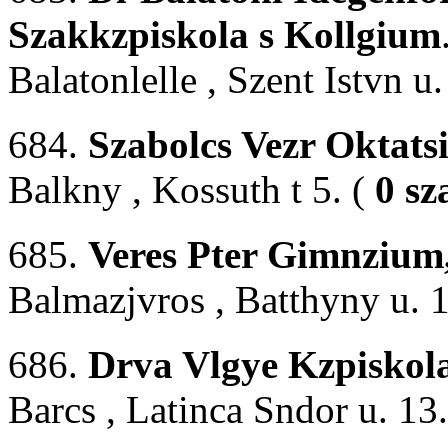
Szakkzpiskola s Kollgium
Balatonlelle , Szent Istvn u.
684.
Szabolcs Vezr Oktats
Balkny , Kossuth t 5. (
0 sz
685.
Veres Pter Gimnzium
Balmazjvros , Batthyny u. 1
686.
Drva Vlgye Kzpiskol
Barcs , Latinca Sndor u. 13