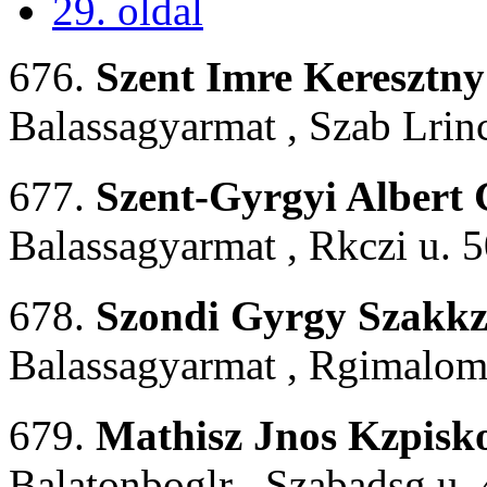
29. oldal
676.
Szent Imre Keresztny
Balassagyarmat , Szab Lrinc
677.
Szent-Gyrgyi Albert
Balassagyarmat , Rkczi u. 5
678.
Szondi Gyrgy Szakkzp
Balassagyarmat , Rgimalom 
679.
Mathisz Jnos Kzpisko
Balatonboglr , Szabadsg u. 