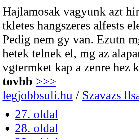
Hajlamosak vagyunk azt hinn
tkletes hangszeres alfests e
Pedig nem gy van. Ezutn mg
hetek telnek el, mg az alap
vgtermket kap a zenre hez 
tovbb
>>>
legjobbsuli.hu
/
Szavazs lls
27. oldal
28. oldal