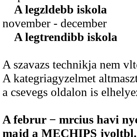
A legzldebb iskola
november - december
A legtrendibb iskola
A szavazs technikja nem vlt
A kategriagyzelmet altmaszt 
a csevegs oldalon is elhelye
A februr − mrcius havi ny
majd a MECHIPS jvoltbl.