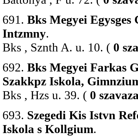
691.
Bks Megyei Egysges 
Intzmny
.
Bks , Sznth A. u. 10. (
0 sz
692.
Bks Megyei Farkas G
Szakkpz Iskola, Gimnziu
Bks , Hzs u. 39. (
0 szavaza
693.
Szegedi Kis Istvn Re
Iskola s Kollgium
.