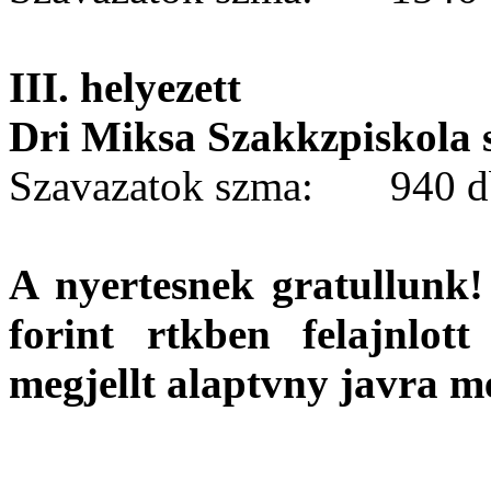
III. helyezett
Dri Miksa Szakkzpiskola 
Szavazatok szma: 940 d
A nyertesnek gratullunk!
forint rtkben felajnlot
megjellt alaptvny javra m