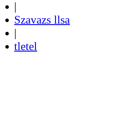
|
Szavazs llsa
|
tletel