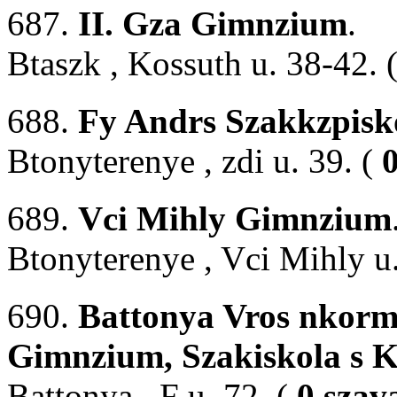
687.
II. Gza Gimnzium
.
Btaszk , Kossuth u. 38-42. 
688.
Fy Andrs Szakkzpisko
Btonyterenye , zdi u. 39. (
689.
Vci Mihly Gimnzium
Btonyterenye , Vci Mihly u.
690.
Battonya Vros nkor
Gimnzium, Szakiskola s 
Battonya , F u. 72. (
0 szav