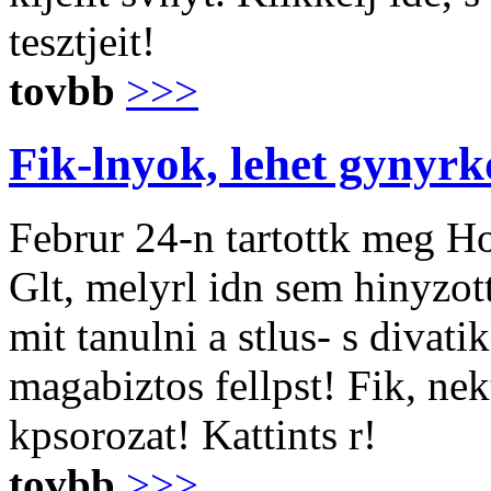
tesztjeit!
tovbb
>>>
Fik-lnyok, lehet gynyrk
Februr 24-n tartottk meg H
Glt, melyrl idn sem hinyzot
mit tanulni a stlus- s divat
magabiztos fellpst! Fik, ne
kpsorozat! Kattints r!
tovbb
>>>