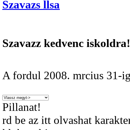
Szavazs llsa
Szavazz kedvenc iskoldra
A fordul
2008. mrcius 31
-ig
Pillanat!
rd be az itt olvashat karakt