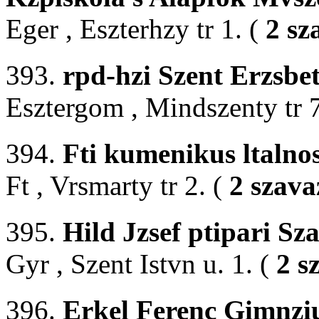
Eger , Eszterhzy tr 1. (
2 sz
393.
rpd-hzi Szent Erzsbe
Esztergom , Mindszenty tr 
394.
Fti kumenikus ltalno
Ft , Vrsmarty tr 2. (
2 szava
395.
Hild Jzsef ptipari Sz
Gyr , Szent Istvn u. 1. (
2 s
396.
Erkel Ferenc Gimnzi