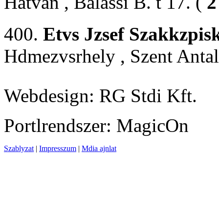
Hatvan , Balassi B. t 17. (
2
400.
Etvs Jzsef Szakkzpis
Hdmezvsrhely , Szent Antal 
Webdesign: RG Stdi Kft.
Portlrendszer: MagicOn
Szablyzat
|
Impresszum
|
Mdia ajnlat