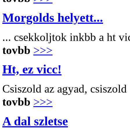
Morgolds helyett...
... csekkoljtok inkbb a ht v
tovbb
>>>
Ht, ez vicc!
Csiszold az agyad, csiszold
tovbb
>>>
A dal szletse