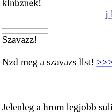
klnbznek!
j
Szavazz!
Nzd meg a szavazs llst!
>>
Jelenleg a hrom legjobb suli