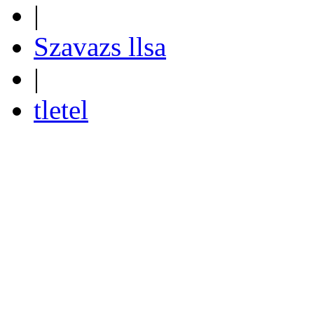
|
Szavazs llsa
|
tletel