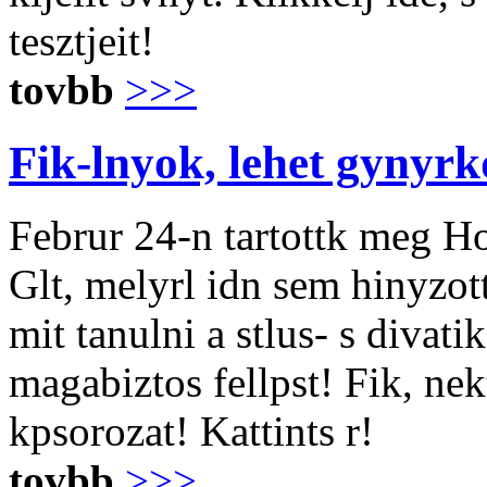
tesztjeit!
tovbb
>>>
Fik-lnyok, lehet gynyrk
Februr 24-n tartottk meg H
Glt, melyrl idn sem hinyzot
mit tanulni a stlus- s divat
magabiztos fellpst! Fik, ne
kpsorozat! Kattints r!
tovbb
>>>