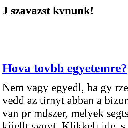
J szavazst kvnunk!
Hova tovbb egyetemre?
Nem vagy egyedl, ha gy rze
vedd az tirnyt abban a biz
van pr mdszer, melyek segt
kijellt svnyt. Klikkelj ide, 