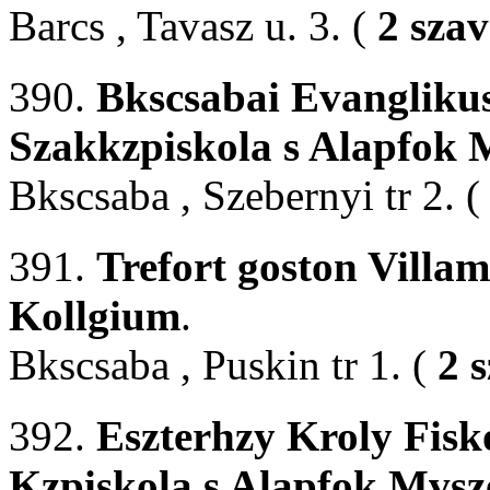
Barcs , Tavasz u. 3. (
2 sza
390.
Bkscsabai Evangliku
Szakkzpiskola s Alapfok 
Bkscsaba , Szebernyi tr 2. 
391.
Trefort goston Villam
Kollgium
.
Bkscsaba , Puskin tr 1. (
2 
392.
Eszterhzy Kroly Fisko
Kzpiskola s Alapfok Mvsz