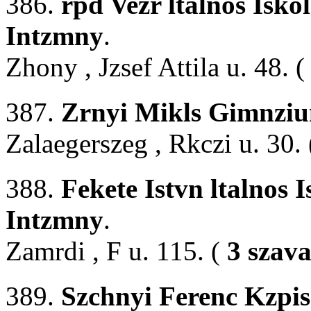
386.
rpd Vezr ltalnos Isko
Intzmny
.
Zhony , Jzsef Attila u. 48. 
387.
Zrnyi Mikls Gimnzi
Zalaegerszeg , Rkczi u. 30.
388.
Fekete Istvn ltalnos 
Intzmny
.
Zamrdi , F u. 115. (
3 szava
389.
Szchnyi Ferenc Kzpis