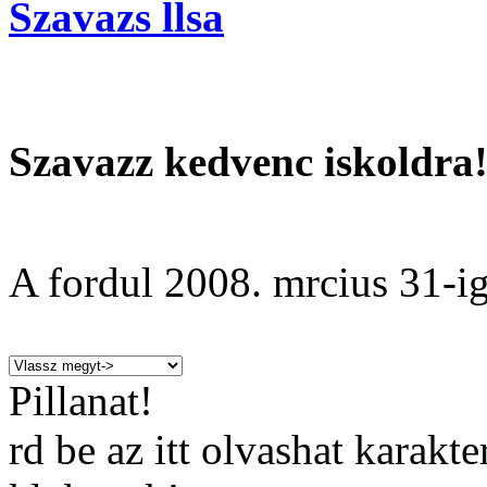
Szavazs llsa
Szavazz kedvenc iskoldra
A fordul
2008. mrcius 31
-ig
Pillanat!
rd be az itt olvashat karakt