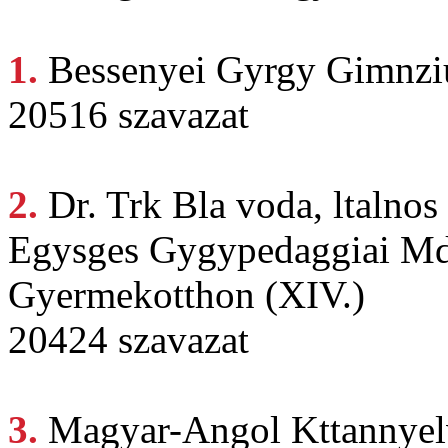
1.
Bessenyei Gyrgy
Gimnzi
20516 szavazat
2.
Dr. Trk
Bla voda, ltalnos
Egysges Gygypedaggiai Mds
Gyermekotthon (XIV.)
20424 szavazat
3.
Magyar-Angol Kttannye