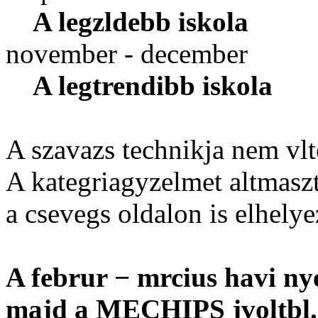
A legzldebb iskola
november - december
A legtrendibb iskola
A szavazs technikja nem vlt
A kategriagyzelmet altmaszt 
a csevegs oldalon is elhelye
A februr − mrcius havi ny
majd a MECHIPS jvoltbl.