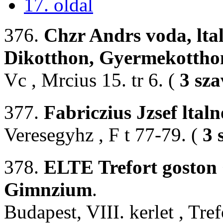
17. oldal
376.
Chzr Andrs voda, ltal
Dikotthon, Gyermekotthon
Vc , Mrcius 15. tr 6. (
3 sza
377.
Fabriczius Jzsef ltaln
Veresegyhz , F t 77-79. (
3 
378.
ELTE Trefort goston
Gimnzium
.
Budapest, VIII. kerlet , Tref