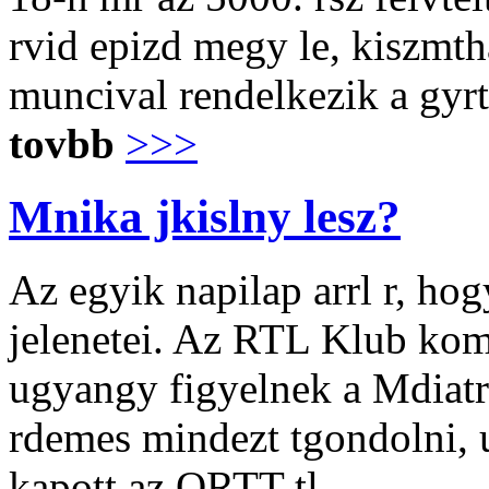
rvid epizd megy le, kiszmth
muncival rendelkezik a gy
tovbb
>>>
Mnika jkislny lesz?
Az egyik napilap arrl r, h
jelenetei. Az RTL Klub kom
ugyangy figyelnek a Mdiatr
rdemes mindezt tgondolni, u
kapott az ORTT-tl.