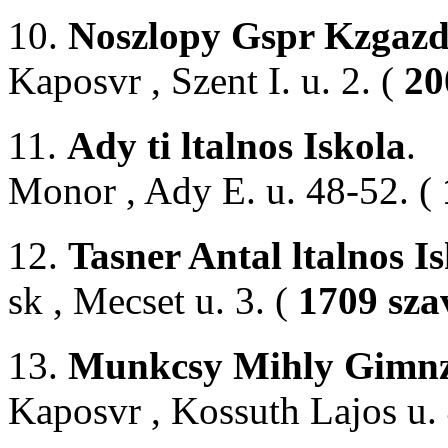
10.
Noszlopy Gspr Kzgazd
Kaposvr , Szent I. u. 2. (
20
11.
Ady ti ltalnos Iskola
.
Monor , Ady E. u. 48-52. (
12.
Tasner Antal ltalnos I
sk , Mecset u. 3. (
1709 sza
13.
Munkcsy Mihly Gimnz
Kaposvr , Kossuth Lajos u.