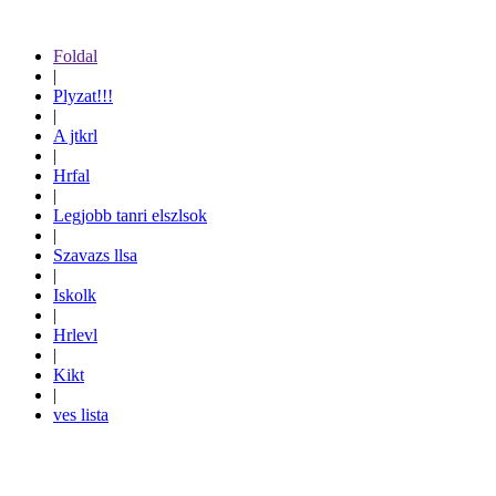
Foldal
|
Plyzat!!!
|
A jtkrl
|
Hrfal
|
Legjobb tanri elszlsok
|
Szavazs llsa
|
Iskolk
|
Hrlevl
|
Kikt
|
ves lista