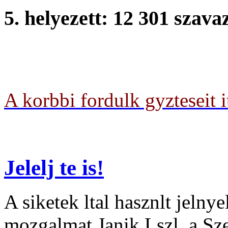
5. helyezett: 12 301 szava
Ady ti ltalnos Iskola, Mon
A korbbi fordulk gyzteseit i
Jelelj te is!
A siketek ltal hasznlt jelny
mozgalmat Janik Lszl, a S