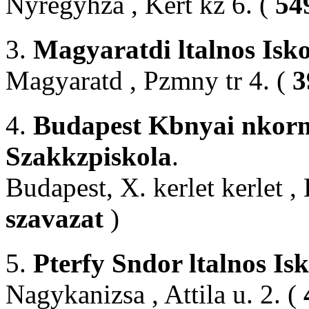
Nyregyhza , Kert kz 6. (
54
3.
Magyaratdi ltalnos Isko
Magyaratd , Pzmny tr 4. (
3
4.
Budapest Kbnyai nkorm
Szakkzpiskola
.
Budapest, X. kerlet kerlet , 
szavazat
)
5.
Pterfy Sndor ltalnos Is
Nagykanizsa , Attila u. 2. (