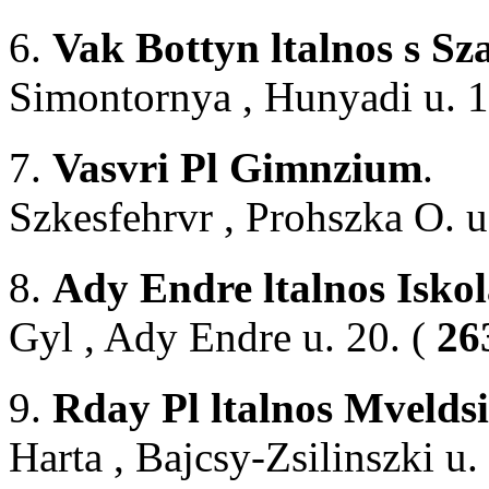
6.
Vak Bottyn ltalnos s S
Simontornya , Hunyadi u. 1
7.
Vasvri Pl Gimnzium
.
Szkesfehrvr , Prohszka O. u
8.
Ady Endre ltalnos Isko
Gyl , Ady Endre u. 20. (
26
9.
Rday Pl ltalnos Mvelds
Harta , Bajcsy-Zsilinszki u.