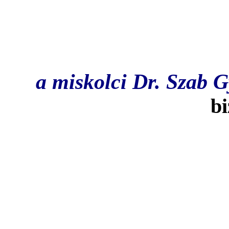
A december vgig ta
az 1-3. helyezett intz
a miskolci Dr. Szab G
bi
Az egsz vben legjobb
nyeremnye
Az Aggteleki Nemzeti Pa