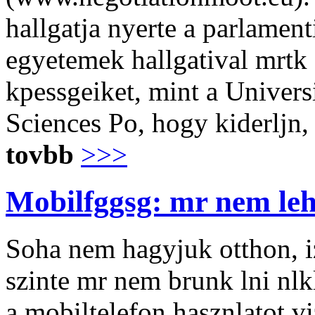
hallgatja nyerte a parlamen
egyetemek hallgatival mrtk 
kpessgeiket, mint a Univers
Sciences Po, hogy kiderljn,
tovbb
>>>
Mobilfggsg: mr nem lehe
Soha nem hagyjuk otthon, iz
szinte mr nem brunk lni nlkl
a mobiltelefon hasznlatot v