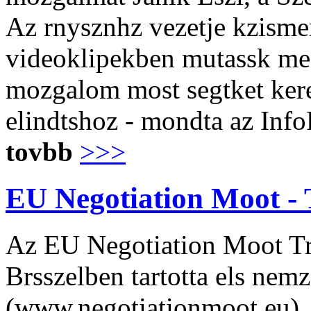
Az rnysznhz vezetje kzisme
videoklipekben mutassk meg
mozgalom most segtket keres
elindtshoz - mondta az Info
tovbb
>>>
EU Negotiation Moot - 
Az EU Negotiation Moot Tr
Brsszelben tartotta els nemz
(www.negotiationmoot.eu).