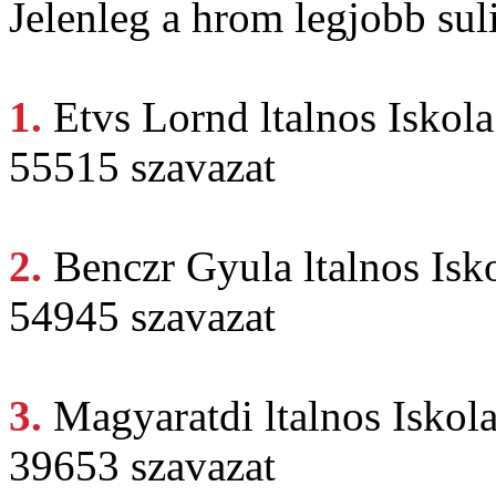
Jelenleg a hrom legjobb suli
1.
Etvs Lornd
ltalnos Iskola
55515 szavazat
2.
Benczr Gyula
ltalnos Is
54945 szavazat
3.
Magyaratdi ltalnos
Iskol
39653 szavazat