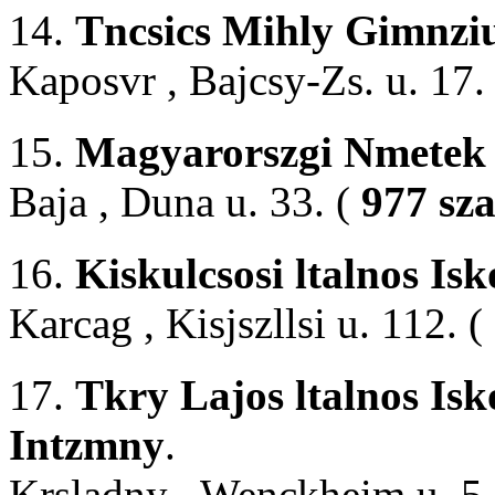
14.
Tncsics Mihly Gimnzi
Kaposvr , Bajcsy-Zs. u. 17.
15.
Magyarorszgi Nmetek 
Baja , Duna u. 33. (
977 sz
16.
Kiskulcsosi ltalnos Isk
Karcag , Kisjszllsi u. 112. (
17.
Tkry Lajos ltalnos Isk
Intzmny
.
Krsladny , Wenckheim u. 5.