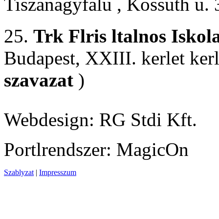
Tiszanagyfalu , Kossuth u. 
25.
Trk Flris ltalnos Iskol
Budapest, XXIII. kerlet ker
szavazat
)
Webdesign: RG Stdi Kft.
Portlrendszer: MagicOn
Szablyzat
|
Impresszum