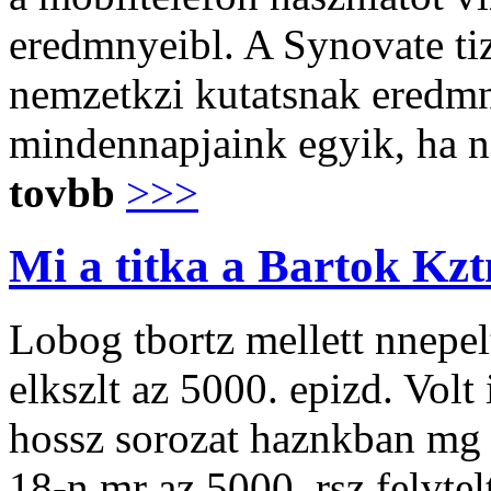
eredmnyeibl. A Synovate tiz
nemzetkzi kutatsnak eredmn
mindennapjaink egyik, ha ne
tovbb
>>>
Mi a titka a Bartok Kz
Lobog tbortz mellett nnepel
elkszlt az 5000. epizd. Volt
hossz sorozat haznkban mg 
18-n mr az 5000. rsz felvtel