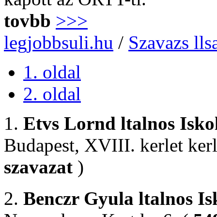
tovbb
>>>
legjobbsuli.hu
/
Szavazs lls
1. oldal
2. oldal
1.
Etvs Lornd ltalnos Isko
Budapest, XVIII. kerlet kerl
szavazat
)
2.
Benczr Gyula ltalnos Is