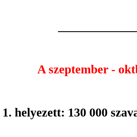
az
cmre rha
____________
A szeptember - okt
1. helyezett: 130 000 szav
Benczr Gyula ltalnos Isko