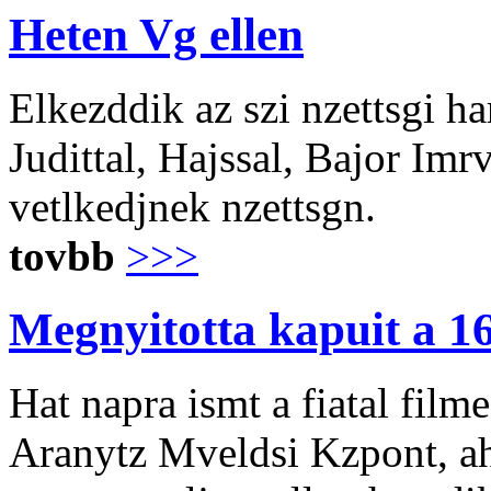
Heten Vg ellen
Elkezddik az szi nzettsgi h
Judittal, Hajssal, Bajor Imr
vetlkedjnek nzettsgn.
tovbb
>>>
Megnyitotta kapuit a 1
Hat napra ismt a fiatal filme
Aranytz Mveldsi Kzpont, ah