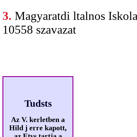
3.
Magyaratdi ltalnos
Iskol
10558 szavazat
Klikkmes
Tudsts
Az V. kerletben a
Hild j erre kapott,
az Etvs tartja a