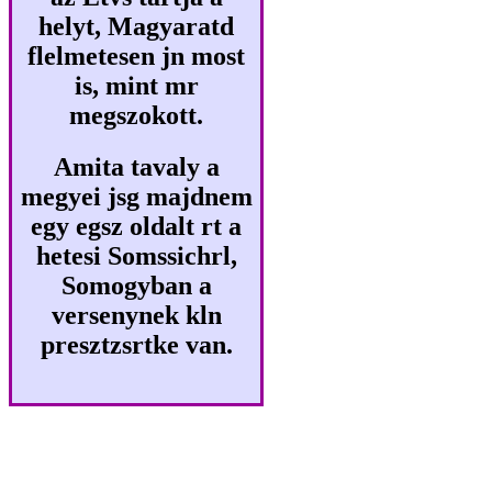
helyt, Magyaratd
flelmetesen jn most
is, mint mr
megszokott.
Amita tavaly a
megyei jsg majdnem
egy egsz oldalt rt a
hetesi Somssichrl,
Somogyban a
versenynek kln
presztzsrtke van.
Az oktber vgig ta