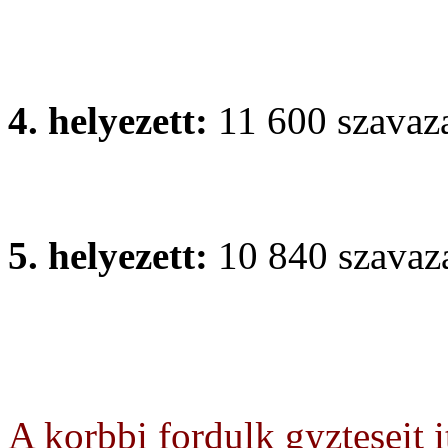
Simontornya
4. helyezett:
11 600 szavaz
Kiskulcsosi ltalnos Iskola,
5. helyezett:
10 840 szavaz
Klcsey Ferenc ltalnos Isko
A korbbi fordulk gyzteseit i