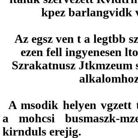
kpez barlangvidk v
Az egsz ven t a legtbb s
ezen fell ingyenesen l
Szrakatnusz Jtkmzeum 
alkalomhoz 
A msodik helyen vgzett t
a
mohcsi busmaszk-m
kirnduls erejig.