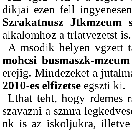
dikjai ezen fell ingyenese
Szrakatnusz Jtkmzeum 
alkalomhoz a trlatvezetst is.
A msodik helyen vgzett ta
mohcsi busmaszk-mzeum 
erejig. Mindezeket a jutal
2010-es elfizetse
egszti ki.
Lthat teht, hogy rdemes r
szavazni a szmra legkedves
nk is az iskoljukra, illetv