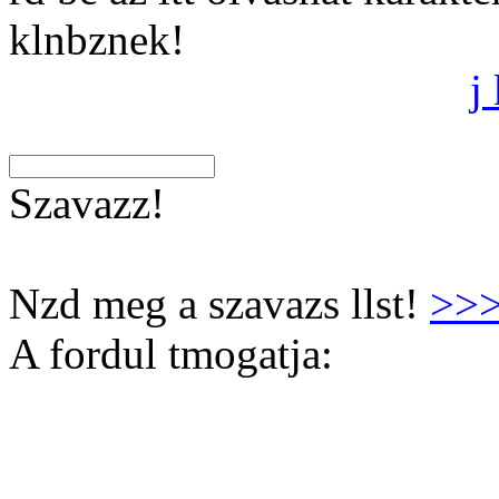
klnbznek!
j
Szavazz!
Nzd meg a szavazs llst!
>>
A fordul tmogatja: