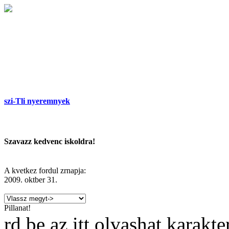
szi-Tli nyeremnyek
Szavazz kedvenc iskoldra!
A kvetkez fordul zrnapja:
2009. oktber 31.
Pillanat!
rd be az itt olvashat karakt