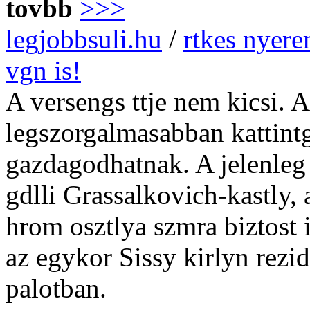
tovbb
>>>
legjobbsuli.hu
/
rtkes nyere
vgn is!
A versengs ttje nem kicsi. A 
legszorgalmasabban kattintg
gazdagodhatnak. A jelenleg i
gdlli Grassalkovich-kastly,
hrom osztlya szmra biztost 
az egykor Sissy kirlyn rezid
palotban.