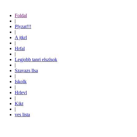
Foldal
|
Plyzat!!!
|
A jtkrl
|
Hrfal
|
Legjobb tanri elszlsok
|
Szavazs llsa
|
Iskolk
|
Hrlevl
|
Kikt
|
ves lista