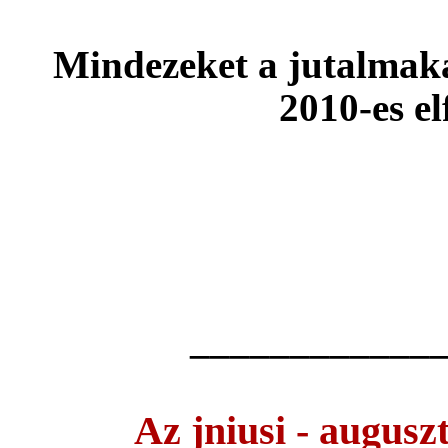
Mindezeket a jutalmak
2010-es el
b
A jtkkal kapcso
az
cmre rha
____________
Az jniusi - augusz