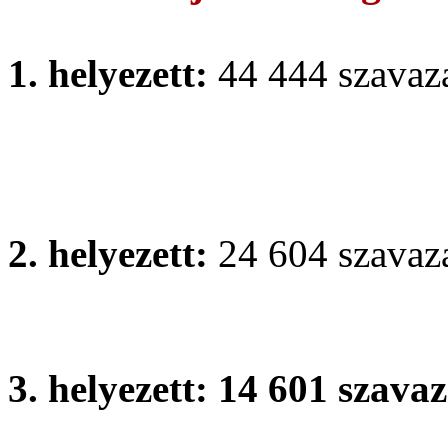
1. helyezett:
44 444 szavaz
Magyaratdi ltalnos Iskola 
<!--[if !supportLineBreak
<!--[endif]-->
2. helyezett:
24 604 szavaz
Ppay Jzsef ltalnos Iskola,
3. helyezett:
14 601 szavaz
Vak Bottyn ltalnos s Szakk