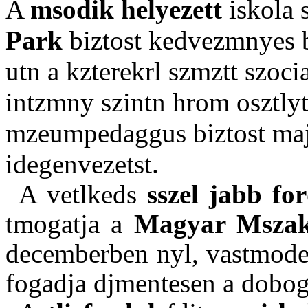
A
msodik helyezett
iskola 
Park
biztost kedvezmnyes be
utn a kzterekrl szmztt szocia
intzmny szintn hrom osztlyt
mzeumpedaggus biztost maj
idegenvezetst.
A vetlkeds
sszel jabb fo
tmogatja a
Magyar Mszak
decemberben nyl, vastmodel
fogadja djmentesen a dobogn