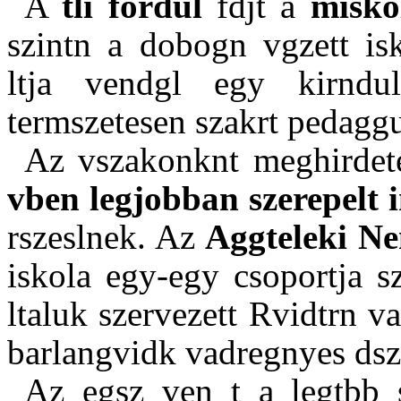
A
tli fordul
fdjt a
miskol
szintn a dobogn vgzett isk
ltja vendgl egy kirndu
termszetesen szakrt pedagg
Az vszakonknt meghirdete
vben legjobban szerepelt
rszeslnek. Az
Aggteleki Ne
iskola egy-egy csoportja s
ltaluk szervezett Rvidtrn va
barlangvidk vadregnyes dszl
Az egsz ven t a legtbb s