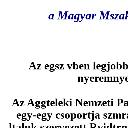
az 1-3. helyezett int
a Magyar Mszak
bi
Az
egsz vben legjob
nyeremnye
Az
Aggteleki Nemzeti P
egy-egy csoportja szmra
ltaluk szervezett Rvidtrn