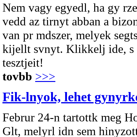
Nem vagy egyedl, ha gy rze
vedd az tirnyt abban a biz
van pr mdszer, melyek segt
kijellt svnyt. Klikkelj ide, 
tesztjeit!
tovbb
>>>
Fik-lnyok, lehet gynyrk
Februr 24-n tartottk meg H
Glt, melyrl idn sem hinyzot