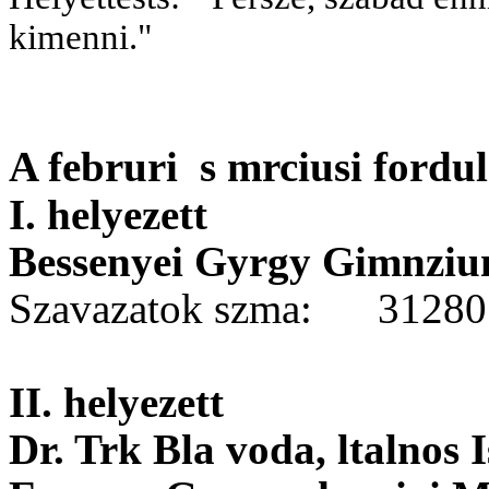
kimenni."
A februri s mrciusi fordu
I. helyezett
Bessenyei Gyrgy Gimnziu
Szavazatok szma:
3128
II. helyezett
Dr. Trk Bla voda, ltalnos I