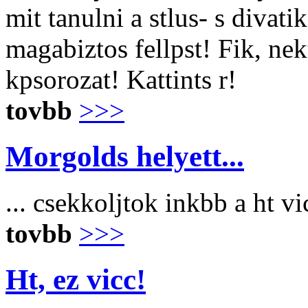
mit tanulni a stlus- s divat
magabiztos fellpst! Fik, ne
kpsorozat! Kattints r!
tovbb
>>>
Morgolds helyett...
... csekkoljtok inkbb a ht v
tovbb
>>>
Ht, ez vicc!