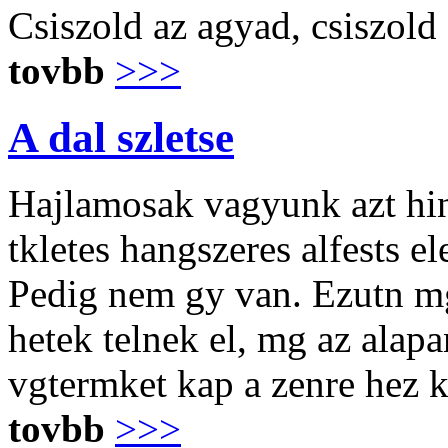
Csiszold az agyad, csiszold
tovbb
>>>
A dal szletse
Hajlamosak vagyunk azt hinn
tkletes hangszeres alfests e
Pedig nem gy van. Ezutn mg
hetek telnek el, mg az alap
vgtermket kap a zenre hez 
tovbb
>>>