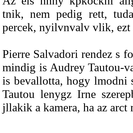
Az els nhny kpkocknl alig
tnik, nem pedig rett, tu
percek, nyilvnvalv vlik, ezt 
Pierre Salvadori rendez s 
mindig is Audrey Tautou-val
is bevallotta, hogy lmodni
Tautou lenygz Irne szerepb
jllakik a kamera, ha az arct 