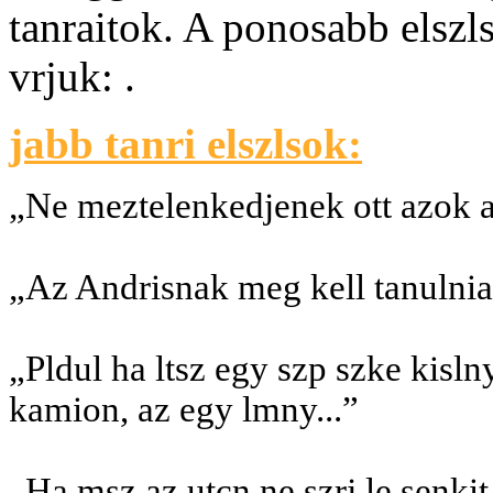
tanraitok. A ponosabb elszl
vrjuk: .
jabb tanri elszlsok:
„Ne meztelenkedjenek ott azok a
„Az Andrisnak meg kell tanulnia
„Pldul ha ltsz egy szp szke kislny
kamion, az egy lmny...”
„Ha msz az utcn ne szrj le senkit