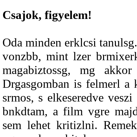
Csajok, figyelem!
Oda minden erklcsi tanulsg
vonzbb, mint lzer brmixerk
magabiztossg, mg akkor
Drgasgomban is felmerl a 
srmos, s elkeseredve vesz
bnkdtam, a film vgre majdn
sem lehet kritizlni. Reme