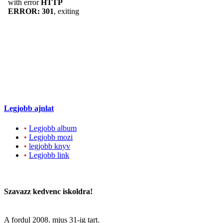
Legjobb ajnlat
•
Legjobb album
•
Legjobb mozi
•
legjobb knyv
•
Legjobb link
Szavazz kedvenc iskoldra!
A fordul
2008. mjus 31
-ig tart.