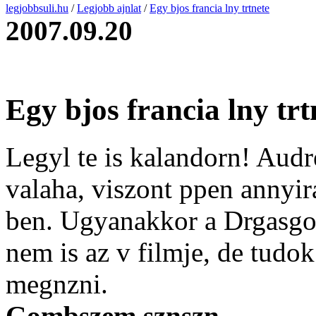
legjobbsuli.hu
/
Legjobb ajnlat
/
Egy bjos francia lny trtnete
2007.09.20
Egy bjos francia lny trt
Legyl te is kalandorn! Aud
valaha, viszont ppen annyir
ben. Ugyanakkor a Drgasgo
nem is az v filmje, de tudo
megnzni.
Gombszem sznszn