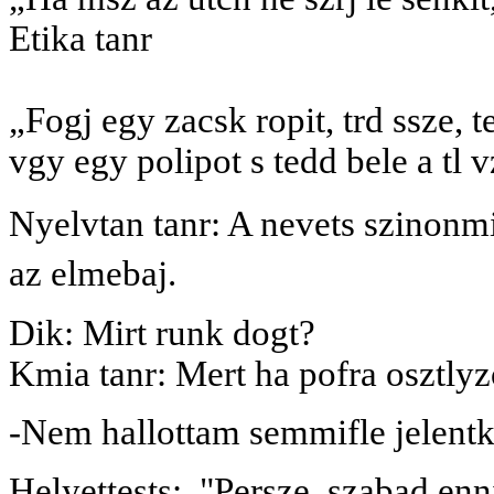
Etika tanr
„Fogj egy zacsk ropit, trd ssze, t
vgy egy polipot s tedd bele a tl v
Nyelvtan tanr: A nevets szinonmi
az elmebaj.
Dik: Mirt runk dogt?
Kmia tanr: Mert ha pofra osztl
-Nem hallottam semmifle jelentk
Helyettests:
"Persze, szabad enni