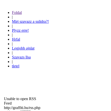
Foldal
|
Mirt szavazz a sulidra?!
|
Plyzz erre!
|
Hrfal
|
Legjobb ajnlat
|
Szavazs llsa
|
tletel