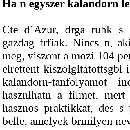
Ha n egyszer kalandorn l
Cte d’Azur, drga ruhk s k
gazdag frfiak. Nincs n, ak
meg, viszont a mozi 104 perc
elrettent kiszolgltatottsgb
kalandorn-tanfolyamot i
hasznlhatn a filmet, mert
hasznos praktikkat, des s 
belle, amelyek brmilyen ne