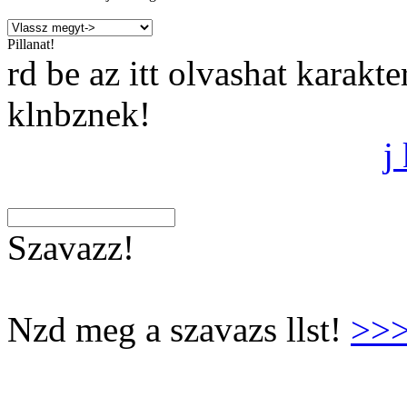
Pillanat!
rd be az itt olvashat karakt
klnbznek!
j
Szavazz!
Nzd meg a szavazs llst!
>>