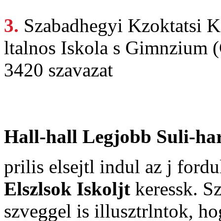
3.
Szabadhegyi Kzoktatsi
K
ltalnos Iskola s Gimnzium 
3420 szavazat
Hall-hall Legjobb Suli-ha
prilis elsejtl indul az j for
Elszlsok Iskoljt
keressk. Sz
szveggel is illusztrlntok, h