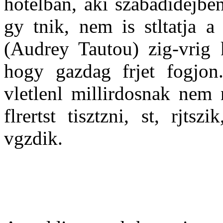
hotelban, aki szabadidejben
gy tnik, nem is stltatja a
(Audrey Tautou) zig-vrig k
hogy gazdag frjet fogjon
vletlenl millirdosnak nem 
flrertst tisztzni, st, rjtsz
vgzdik.