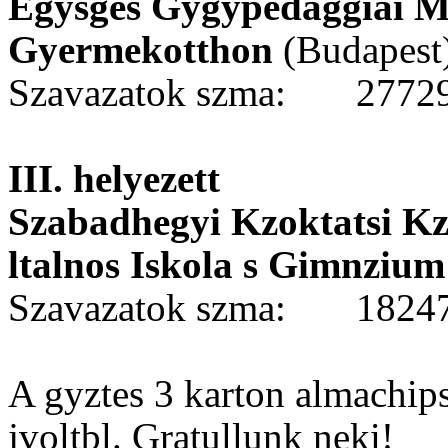
Egysges Gygypedaggiai Md
Gyermekotthon
(Budapest
Szavazatok szma:
2772
III. helyezett
Szabadhegyi Kzoktatsi K
ltalnos Iskola s Gimnzium
Szavazatok szma:
1824
A gyztes 3 karton almachi
jvoltbl. Gratullunk neki!