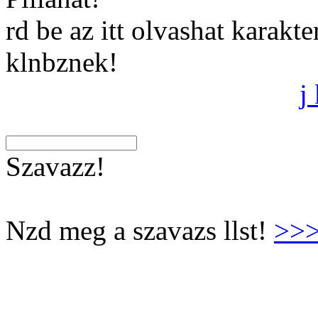
rd be az itt olvashat karakt
klnbznek!
j
Szavazz!
Nzd meg a szavazs llst!
>>