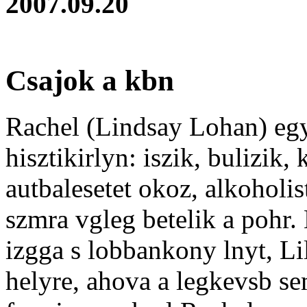
2007.09.20
Csajok a kbn
Rachel (Lindsay Lohan) egy 
hisztikirlyn: iszik, bulizik
autbalesetet okoz, alkoholis
szmra vgleg betelik a pohr.
izgga s lobbankony lnyt, Lil
helyre, ahova a legkevsb se