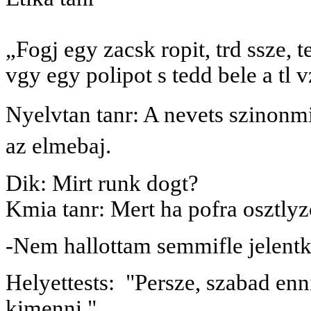
„Fogj egy zacsk ropit, trd ssze, t
vgy egy polipot s tedd bele a tl v
Nyelvtan tanr: A nevets szinonmi
az elmebaj.
Dik: Mirt runk dogt?
Kmia tanr: Mert ha pofra osztl
-Nem hallottam semmifle jelentk
Helyettests:
"Persze, szabad enni
kimenni."