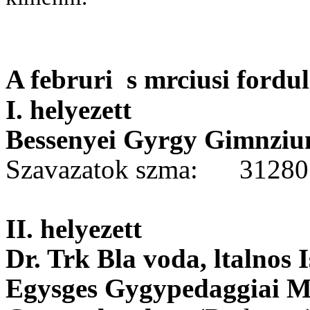
A februri s mrciusi fordu
I. helyezett
Bessenyei Gyrgy Gimnziu
Szavazatok szma:
3128
II. helyezett
Dr. Trk Bla voda, ltalnos I
Egysges Gygypedaggiai Md