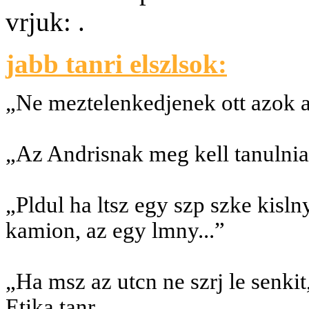
vrjuk: .
jabb tanri elszlsok:
„Ne meztelenkedjenek ott azok a
„Az Andrisnak meg kell tanulnia
„Pldul ha ltsz egy szp szke kislny
kamion, az egy lmny...”
„Ha msz az utcn ne szrj le senkit
Etika tanr