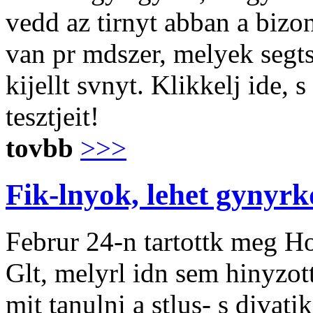
vedd az tirnyt abban a biz
van pr mdszer, melyek segt
kijellt svnyt. Klikkelj ide, 
tesztjeit!
tovbb
>>>
Fik-lnyok, lehet gynyrk
Februr 24-n tartottk meg H
Glt, melyrl idn sem hinyzot
mit tanulni a stlus- s divat