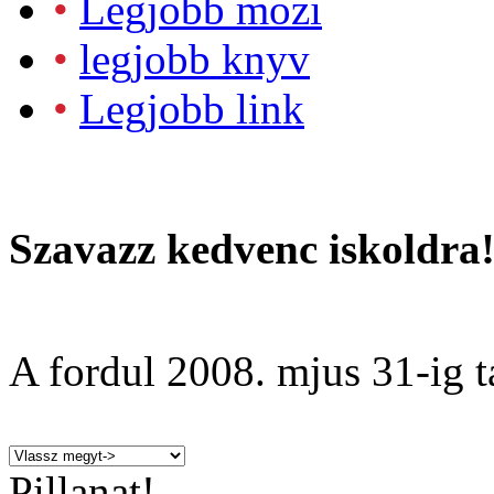
•
Legjobb mozi
•
legjobb knyv
•
Legjobb link
Szavazz kedvenc iskoldra
A fordul
2008. mjus 31
-ig t
Pillanat!