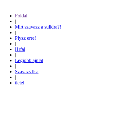
Foldal
|
Mirt szavazz a sulidra?!
|
Plyzz erre!
|
Hrfal
|
Legjobb ajnlat
|
Szavazs llsa
|
tletel