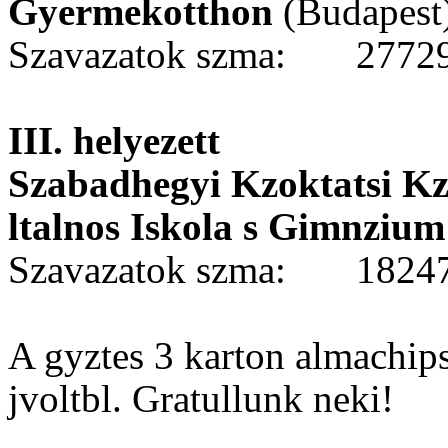
Gyermekotthon
(Budapest
Szavazatok szma:
2772
III. helyezett
Szabadhegyi Kzoktatsi K
ltalnos Iskola s Gimnzium
Szavazatok szma:
1824
A gyztes 3 karton almachi
jvoltbl. Gratullunk neki!