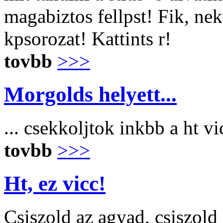
magabiztos fellpst! Fik, ne
kpsorozat! Kattints r!
tovbb
>>>
Morgolds helyett...
... csekkoljtok inkbb a ht v
tovbb
>>>
Ht, ez vicc!
Csiszold az agyad, csiszold