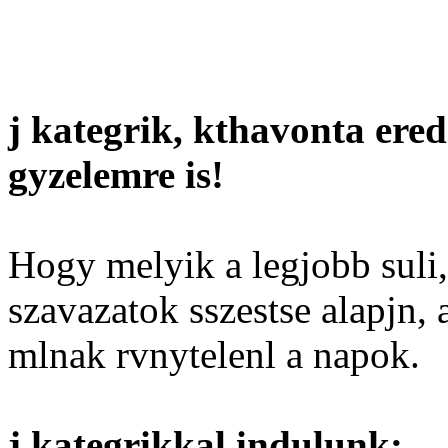
j kategrik, kthavonta ered
gyzelemre is!
Hogy melyik a legjobb suli,
szavazatok sszestse alapjn,
mlnak rvnytelenl a napok.
j kategrikkal indulunk: