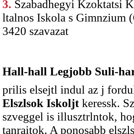
3.
Szabadhegyi Kzoktatsi
K
ltalnos Iskola s Gimnzium 
3420 szavazat
Hall-hall Legjobb Suli-ha
prilis elsejtl indul az j for
Elszlsok Iskoljt
keressk. Sz
szveggel is illusztrlntok, h
tanraitok. A ponosabb elszl