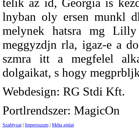
telik az id, Georgia is kez
lnyban oly ersen munkl dh.
melynek hatsra mg Lilly 
meggyzdjn rla, igaz-e a do
szmra itt a megfelel alk
dolgaikat, s hogy megprbljk
Webdesign: RG Stdi Kft.
Portlrendszer: MagicOn
Szablyzat
|
Impresszum
|
Mdia ajnlat