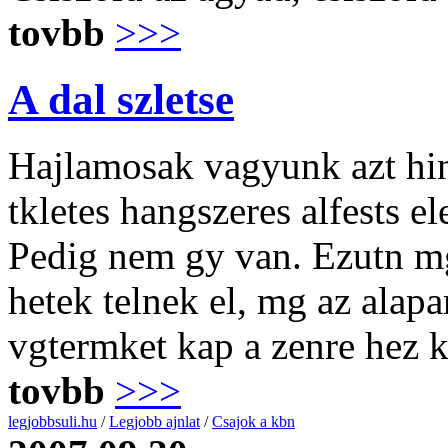
tovbb
>>>
A dal szletse
Hajlamosak vagyunk azt hinn
tkletes hangszeres alfests e
Pedig nem gy van. Ezutn mg
hetek telnek el, mg az alap
vgtermket kap a zenre hez 
tovbb
>>>
legjobbsuli.hu
/
Legjobb ajnlat
/
Csajok a kbn