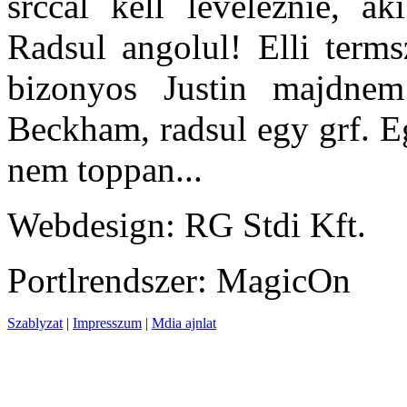
srccal kell leveleznie, ak
Radsul angolul! Elli terms
bizonyos Justin majdne
Beckham, radsul egy grf. Eg
nem toppan...
Webdesign: RG Stdi Kft.
Portlrendszer: MagicOn
Szablyzat
|
Impresszum
|
Mdia ajnlat