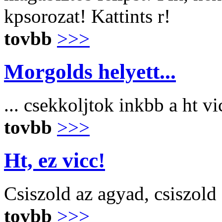
kpsorozat! Kattints r!
tovbb
>>>
Morgolds helyett...
... csekkoljtok inkbb a ht v
tovbb
>>>
Ht, ez vicc!
Csiszold az agyad, csiszold
tovbb
>>>