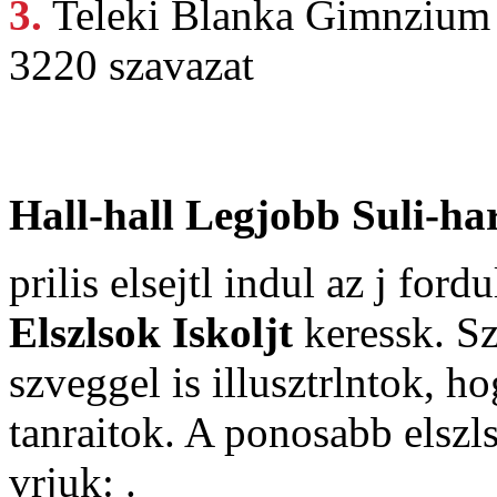
3.
Teleki Blanka
Gimnzium s
3220 szavazat
Hall-hall Legjobb Suli-ha
prilis elsejtl indul az j for
Elszlsok Iskoljt
keressk. Sz
szveggel is illusztrlntok, h
tanraitok. A ponosabb elszl
vrjuk: .