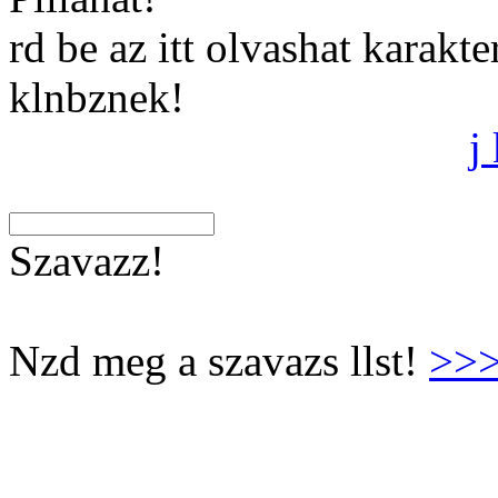
rd be az itt olvashat karakt
klnbznek!
j
Szavazz!
Nzd meg a szavazs llst!
>>