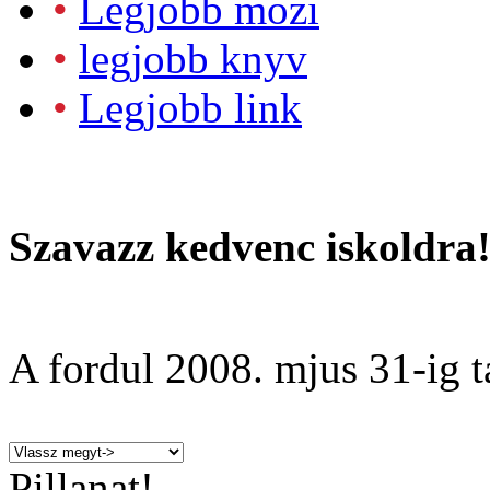
•
Legjobb mozi
•
legjobb knyv
•
Legjobb link
Szavazz kedvenc iskoldra
A fordul
2008. mjus 31
-ig t
Pillanat!