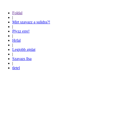
Foldal
|
Mirt szavazz a sulidra?!
|
Plyzz erre!
|
Hrfal
|
Legjobb ajnlat
|
Szavazs llsa
|
tletel