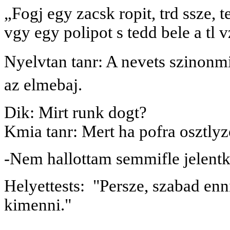
„Fogj egy zacsk ropit, trd ssze, t
vgy egy polipot s tedd bele a tl v
Nyelvtan tanr: A nevets szinonmi
az elmebaj.
Dik: Mirt runk dogt?
Kmia tanr: Mert ha pofra osztl
-Nem hallottam semmifle jelentk
Helyettests:
"Persze, szabad enni
kimenni."