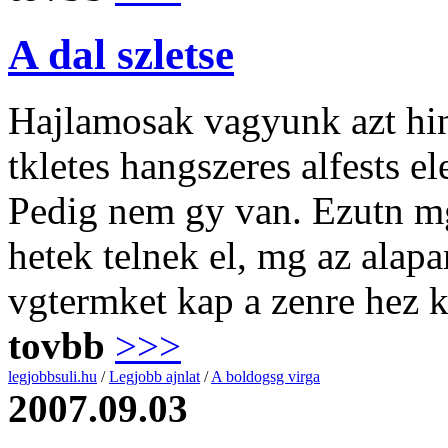
A dal szletse
Hajlamosak vagyunk azt hinn
tkletes hangszeres alfests e
Pedig nem gy van. Ezutn mg
hetek telnek el, mg az alap
vgtermket kap a zenre hez 
tovbb
>>>
legjobbsuli.hu
/
Legjobb ajnlat
/
A boldogsg virga
2007.09.03