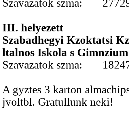
Szavazatok szma:
2772
III. helyezett
Szabadhegyi Kzoktatsi K
ltalnos Iskola s Gimnzium
Szavazatok szma:
1824
A gyztes 3 karton almachi
jvoltbl. Gratullunk neki!