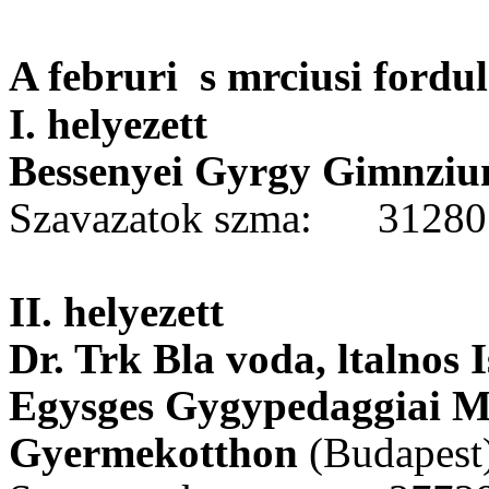
A februri s mrciusi fordu
I. helyezett
Bessenyei Gyrgy Gimnziu
Szavazatok szma:
3128
II. helyezett
Dr. Trk Bla voda, ltalnos I
Egysges Gygypedaggiai Md
Gyermekotthon
(Budapest