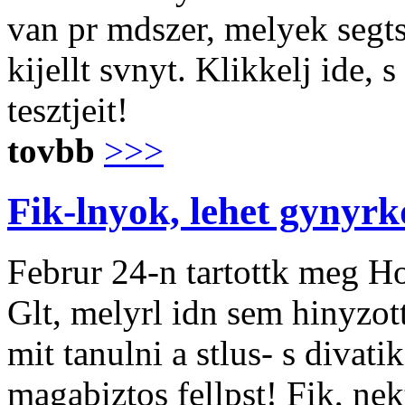
van pr mdszer, melyek segt
kijellt svnyt. Klikkelj ide, 
tesztjeit!
tovbb
>>>
Fik-lnyok, lehet gynyrk
Februr 24-n tartottk meg H
Glt, melyrl idn sem hinyzot
mit tanulni a stlus- s divat
magabiztos fellpst! Fik, ne