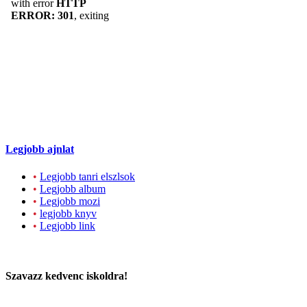
Legjobb ajnlat
•
Legjobb tanri elszlsok
•
Legjobb album
•
Legjobb mozi
•
legjobb knyv
•
Legjobb link
Szavazz kedvenc iskoldra!