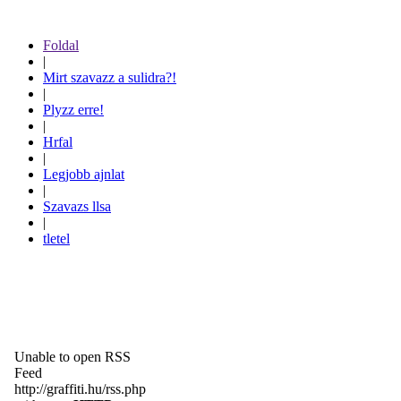
Foldal
|
Mirt szavazz a sulidra?!
|
Plyzz erre!
|
Hrfal
|
Legjobb ajnlat
|
Szavazs llsa
|
tletel