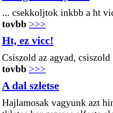
... csekkoljtok inkbb a ht v
tovbb
>>>
Ht, ez vicc!
Csiszold az agyad, csiszold
tovbb
>>>
A dal szletse
Hajlamosak vagyunk azt hinn