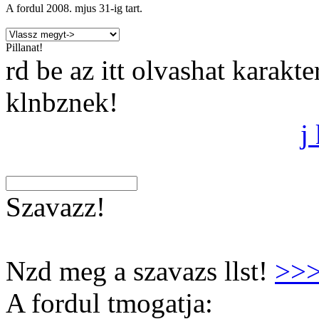
A fordul
2008. mjus 31
-ig tart.
Pillanat!
rd be az itt olvashat karakt
klnbznek!
j
Szavazz!
Nzd meg a szavazs llst!
>>
A fordul tmogatja: