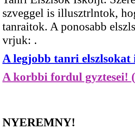
szveggel is illusztrlntok, h
tanraitok. A ponosabb elszl
vrjuk: .
A legjobb tanri elszlsokat 
A korbbi fordul gyztesei! 
NYEREMNY!