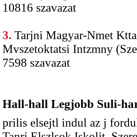
10816 szavazat
3.
Tarjni Magyar-Nmet
Ktta
Mvszetoktatsi Intzmny (Sz
7598 szavazat
Hall-hall Legjobb Suli-ha
prilis elsejtl indul az j for
Tanri Elszlsok Iskoljt. Szer