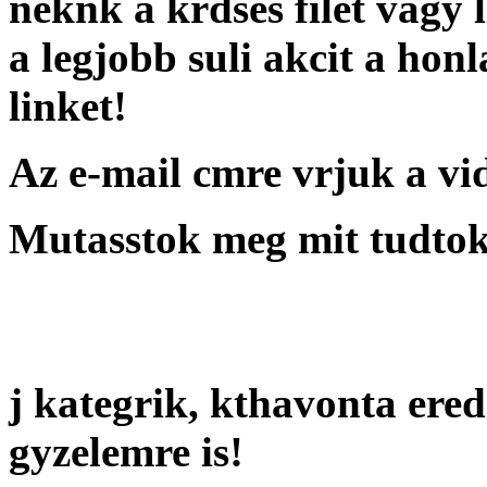
neknk a krdses filet vagy l
a legjobb suli akcit a ho
linket!
Az e-mail cmre vrjuk a vid
Mutasstok meg mit tudtok
j kategrik, kthavonta ered
gyzelemre is!