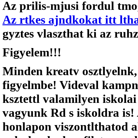
Az prilis-mjusi fordul tm
Az rtkes ajndkokat itt lth
gyztes vlaszthat ki az ruhz
Figyelem!!!
Minden kreatv osztlyelnk,
figyelmbe! Videval kampny
ksztettl valamilyen iskol
vagyunk Rd s iskoldra is!
honlapon viszontlthatod 