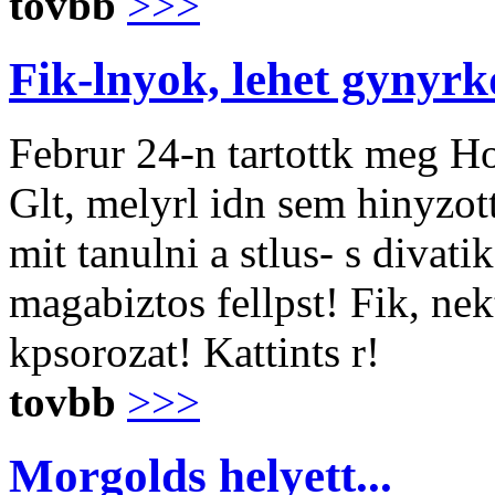
tovbb
>>>
Fik-lnyok, lehet gynyrk
Februr 24-n tartottk meg H
Glt, melyrl idn sem hinyzot
mit tanulni a stlus- s divat
magabiztos fellpst! Fik, ne
kpsorozat! Kattints r!
tovbb
>>>
Morgolds helyett...