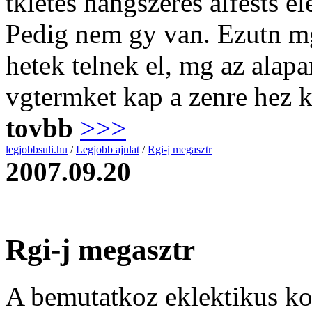
tkletes hangszeres alfests e
Pedig nem gy van. Ezutn mg
hetek telnek el, mg az alap
vgtermket kap a zenre hez 
tovbb
>>>
legjobbsuli.hu
/
Legjobb ajnlat
/
Rgi-j megasztr
2007.09.20
Rgi-j megasztr
A bemutatkoz eklektikus ko