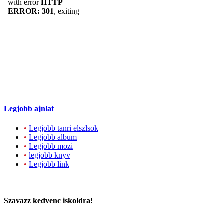
Legjobb ajnlat
•
Legjobb tanri elszlsok
•
Legjobb album
•
Legjobb mozi
•
legjobb knyv
•
Legjobb link
Szavazz kedvenc iskoldra!