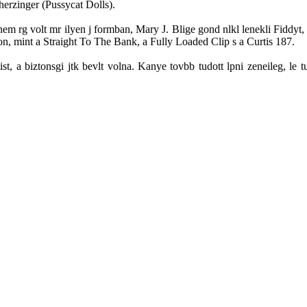
erzinger (Pussycat Dolls).
inem rg volt mr ilyen j formban, Mary J. Blige gond nlkl lenekli Fidd
on, mint a Straight To The Bank, a Fully Loaded Clip s a Curtis 187.
 a biztonsgi jtk bevlt volna. Kanye tovbb tudott lpni zeneileg, le tu