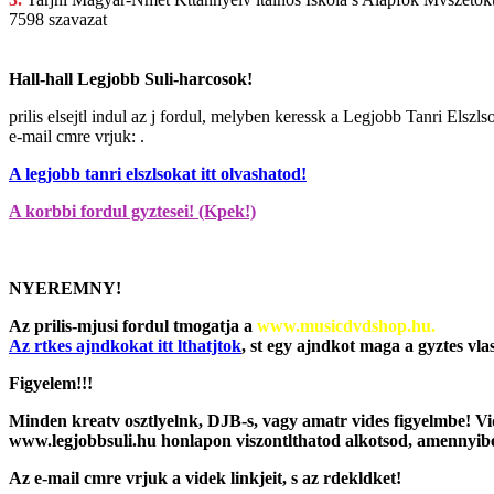
7598 szavazat
Hall-hall Legjobb Suli-harcosok!
prilis elsejtl indul az j fordul, melyben
keressk a Legjobb Tanri Elszlso
e-mail cmre vrjuk: .
A legjobb tanri elszlsokat itt olvashatod!
A korbbi fordul gyztesei! (Kpek!)
NYEREMNY!
Az prilis-mjusi fordul tmogatja a
www.musicdvdshop.hu
.
Az rtkes ajndkokat itt lthatjtok
, st egy ajndkot maga a gyztes vla
Figyelem!!!
Minden kreatv osztlyelnk, DJB-s, vagy amatr vides figyelmbe! Vi
www.legjobbsuli.hu
honlapon viszontlthatod alkotsod, amennyiben 
Az e-mail cmre vrjuk a videk linkjeit, s az rdekldket!