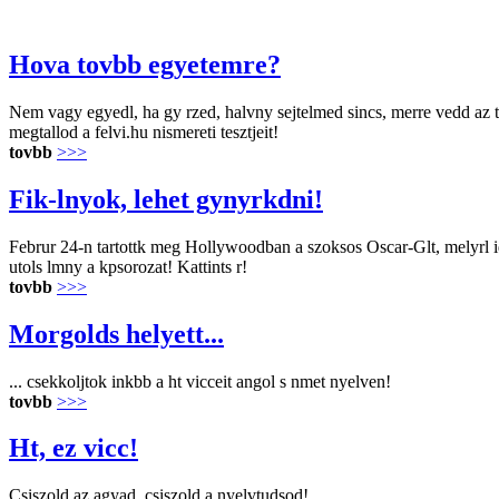
Hova tovbb egyetemre?
Nem vagy egyedl, ha gy rzed, halvny sejtelmed sincs, merre vedd az t
megtallod a felvi.hu nismereti tesztjeit!
tovbb
>>>
Fik-lnyok, lehet gynyrkdni!
Februr 24-n tartottk meg Hollywoodban a szoksos Oscar-Glt, melyrl idn
utols lmny a kpsorozat! Kattints r!
tovbb
>>>
Morgolds helyett...
... csekkoljtok inkbb a ht vicceit angol s nmet nyelven!
tovbb
>>>
Ht, ez vicc!
Csiszold az agyad, csiszold a nyelvtudsod!