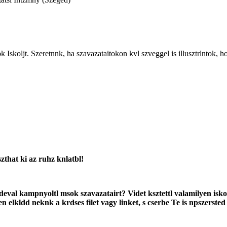
k Iskoljt. Szeretnnk, ha szavazataitokon kvl szveggel is illusztrlntok, 
szthat ki az ruhz knlatbl!
deval kampnyoltl msok szavazatairt? Videt ksztettl valamilyen is
elkldd neknk a krdses filet vagy linket, s cserbe Te is npszersted 