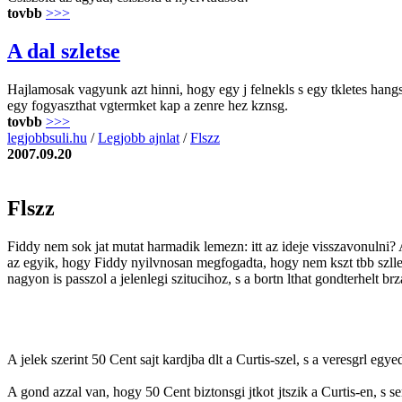
tovbb
>>>
A dal szletse
Hajlamosak vagyunk azt hinni, hogy egy j felnekls s egy tkletes hang
egy fogyaszthat vgtermket kap a zenre hez kznsg.
tovbb
>>>
legjobbsuli.hu
/
Legjobb ajnlat
/
Flszz
2007.09.20
Flszz
Fiddy nem sok jat mutat harmadik lemezn: itt az ideje visszavonulni?
az egyik, hogy Fiddy nyilvnosan megfogadta, hogy nem kszt tbb szllem
nagyon is passzol a jelenlegi szitucihoz, s a bortn lthat gondterhelt brz
A jelek szerint 50 Cent sajt kardjba dlt a Curtis-szel, s a veresgrl eg
A gond azzal van, hogy 50 Cent biztonsgi jtkot jtszik a Curtis-en, s 