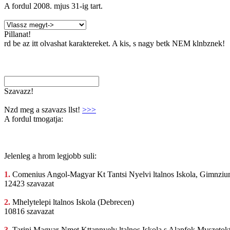
A fordul
2008. mjus 31
-ig tart.
Pillanat!
rd be az itt olvashat karaktereket. A kis, s nagy betk NEM klnbznek!
Szavazz!
Nzd meg a szavazs llst!
>>>
A fordul tmogatja:
Jelenleg a hrom legjobb suli:
1.
Comenius Angol-Magyar
Kt Tantsi Nyelvi ltalnos Iskola, Gimnziu
12423 szavazat
2.
Mhelytelepi ltalnos
Iskola (Debrecen)
10816 szavazat
3.
Tarjni Magyar-Nmet
Kttannyelv ltalnos Iskola s Alapfok Mvszetok