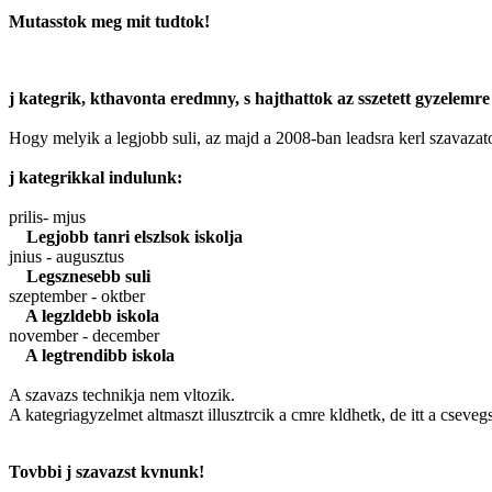
Mutasstok meg mit tudtok!
j kategrik, kthavonta eredmny, s hajthattok az sszetett gyzelemre 
Hogy melyik a legjobb suli, az majd a 2008-ban leadsra kerl szavazat
j kategrikkal indulunk:
prilis- mjus
Legjobb tanri elszlsok iskolja
jnius - augusztus
Legsznesebb suli
szeptember - oktber
A legzldebb iskola
november - december
A legtrendibb iskola
A szavazs technikja nem vltozik.
A kategriagyzelmet altmaszt illusztrcik a cmre kldhetk, de itt a cseveg
Tovbbi j szavazst kvnunk!