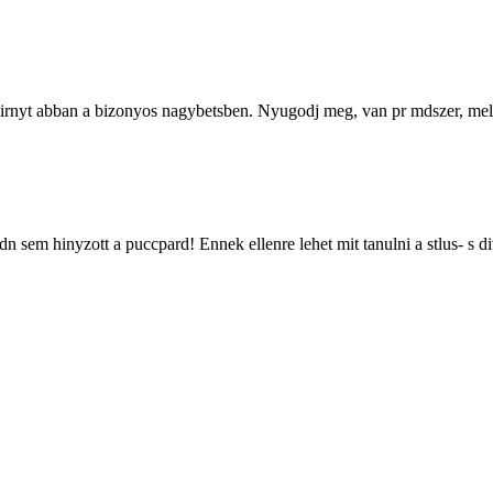
irnyt abban a bizonyos nagybetsben. Nyugodj meg, van pr mdszer, melyek
 sem hinyzott a puccpard! Ennek ellenre lehet mit tanulni a stlus- s di