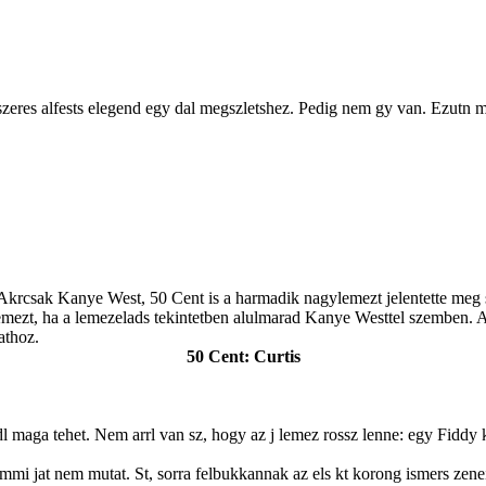
szeres alfests elegend egy dal megszletshez. Pedig nem gy van. Ezutn m
 Akrcsak Kanye West, 50 Cent is a harmadik nagylemezt jelentette meg s
ezt, ha a lemezelads tekintetben alulmarad Kanye Westtel szemben. A m
athoz.
50 Cent: Curtis
yedl maga tehet. Nem arrl van sz, hogy az j lemez rossz lenne: egy Fiddy 
semmi jat nem mutat. St, sorra felbukkannak az els kt korong ismers zene