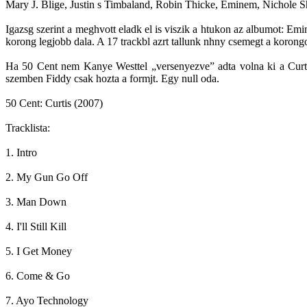
Mary J. Blige, Justin s Timbaland, Robin Thicke, Eminem, Nichole Sh
Igazsg szerint a meghvott eladk el is viszik a htukon az albumot: Em
korong legjobb dala. A 17 trackbl azrt tallunk nhny csemegt a korong
Ha 50 Cent nem Kanye Westtel „versenyezve” adta volna ki a Curtist,
szemben Fiddy csak hozta a formjt. Egy null oda.
50 Cent: Curtis (2007)
Tracklista:
1. Intro
2. My Gun Go Off
3. Man Down
4. I'll Still Kill
5. I Get Money
6. Come & Go
7. Ayo Technology