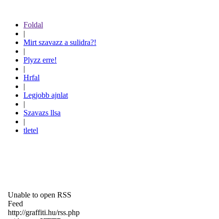
Foldal
|
Mirt szavazz a sulidra?!
|
Plyzz erre!
|
Hrfal
|
Legjobb ajnlat
|
Szavazs llsa
|
tletel