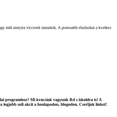
hogy mitl annyira viccesek tanraitok. A ponosabb elszlsokat a kvetkez
kolai programhoz? Mi kvncsiak vagyunk Rd s iskoldra is! A
a legjobb suli akcit a honlapodon, blogodon. Cserljnk linket!