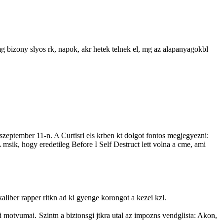
g bizony slyos rk, napok, akr hetek telnek el, mg az alapanyagokbl
zeptember 11-n. A Curtisrl els krben kt dolgot fontos megjegyezni:
sik, hogy eredetileg Before I Self Destruct lett volna a cme, ami
kaliber rapper ritkn ad ki gyenge korongot a kezei kzl.
i motvumai. Szintn a biztonsgi jtkra utal az impozns vendglista: Akon,