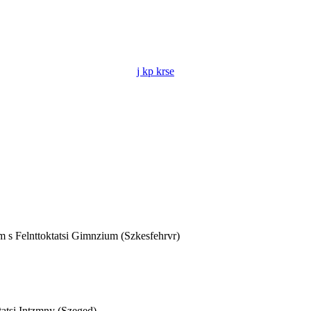
j kp krse
m s Felnttoktatsi Gimnzium (Szkesfehrvr)
tatsi Intzmny (Szeged)