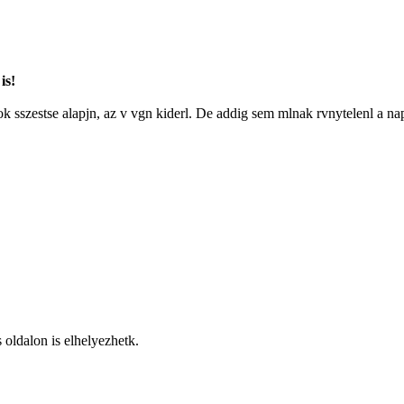
is!
ok sszestse alapjn, az v vgn kiderl. De addig sem mlnak rvnytelenl a na
s oldalon is elhelyezhetk.