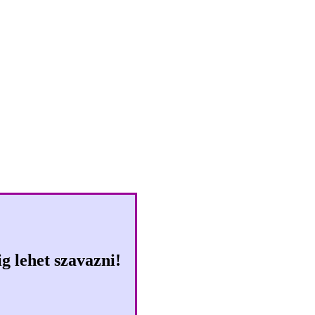
Klikkbajnoksg 2009-ben is!
 lehet szavazni!