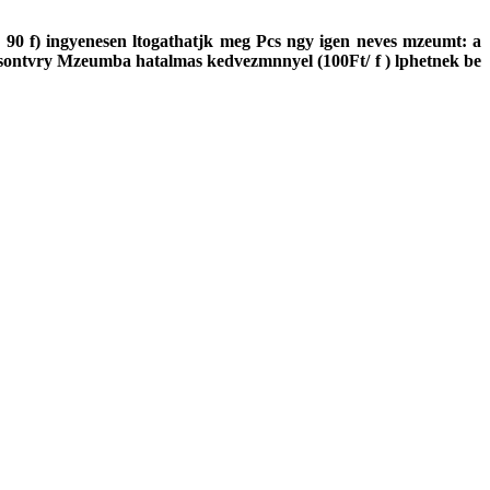
en 90 f) ingyenesen ltogathatjk meg Pcs ngy igen neves mzeumt: a
ontvry Mzeumba hatalmas kedvezmnnyel (100Ft/ f ) lphetnek be