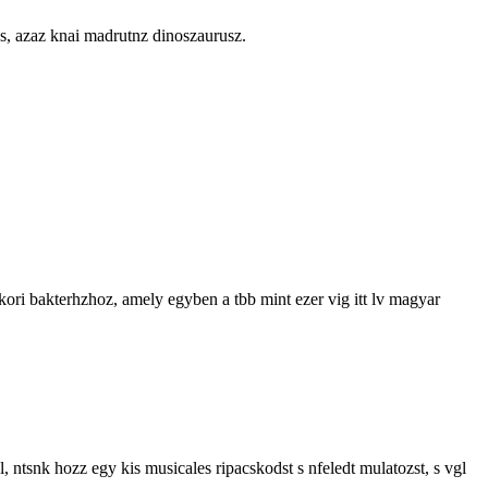
mus, azaz knai madrutnz dinoszaurusz.
gykori bakterhzhoz, amely egyben a tbb mint ezer vig itt lv magyar
 ntsnk hozz egy kis musicales ripacskodst s nfeledt mulatozst, s vgl