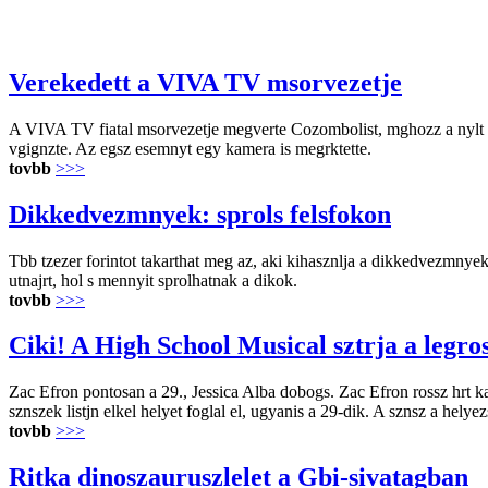
Verekedett a VIVA TV msorvezetje
A VIVA TV fiatal msorvezetje megverte Cozombolist, mghozz a nylt ut
vgignzte. Az egsz esemnyt egy kamera is megrktette.
tovbb
>>>
Dikkedvezmnyek: sprols felsfokon
Tbb tzezer forintot takarthat meg az, aki kihasznlja a dikkedvezmnyeket
utnajrt, hol s mennyit sprolhatnak a dikok.
tovbb
>>>
Ciki! A High School Musical sztrja a legro
Zac Efron pontosan a 29., Jessica Alba dobogs. Zac Efron rossz hrt kap
sznszek listjn elkel helyet foglal el, ugyanis a 29-dik. A sznsz a hely
tovbb
>>>
Ritka dinoszauruszlelet a Gbi-sivatagban