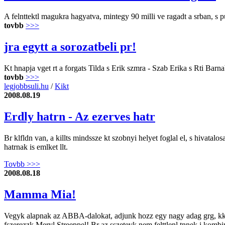
A felnttektl magukra hagyatva, mintegy 90 milli ve ragadt a srban, s p
tovbb
>>>
jra egytt a sorozatbeli pr!
Kt hnapja vget rt a forgats Tilda s Erik szmra - Szab Erika s Rti Bar
tovbb
>>>
legjobbsuli.hu
/
Kikt
2008.08.19
Erdly hatrn - Az ezerves hatr
Br klfldn van, a killts mindssze kt szobnyi helyet foglal el, s hivatal
hatrnak is emlket llt.
Tovbb >>>
2008.08.18
Mamma Mia!
Vegyk alapnak az ABBA-dalokat, adjunk hozz egy nagy adag grg, kk-fehr
fszerezzk Meryl Streeppel! Br az sszetevk nem felttlenl tnnek j komb