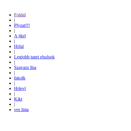
Foldal
|
Plyzat!!!
|
A jtkrl
|
Hrfal
|
Legjobb tanri elszlsok
|
Szavazs llsa
|
Iskolk
|
Hrlevl
|
Kikt
|
ves lista