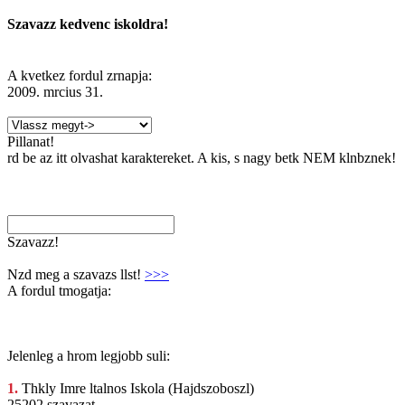
Szavazz kedvenc iskoldra!
A kvetkez fordul zrnapja:
2009. mrcius 31.
Pillanat!
rd be az itt olvashat karaktereket. A kis, s nagy betk NEM klnbznek!
Szavazz!
Nzd meg a szavazs llst!
>>>
A fordul tmogatja:
Jelenleg a hrom legjobb suli:
1.
Thkly Imre
ltalnos Iskola (Hajdszoboszl)
25202 szavazat