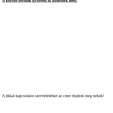
A korbbi fordulk gyzteseit itt nzhetitek meg!
Az sszests alapjn 2008-ban a a debreceni Kinizsi Pl
ltalnos Iskola
ves sszestett eredmny:
I. helyezett
Kinizsi Pl
ltalnos Iskola (Debrecen)
376 398 szavazat
II. helyezett
Somssich Imre
ltalnos Iskola (Hetes)
319 907 szavazat
III. helyezett
Brdos Lajos
ltalnos Iskola (Hajdszoboszl)
229 533 szavazat
A jtkkal kapcsolatos szrevteleiteket az
cmre rhatjtok meg neknk!