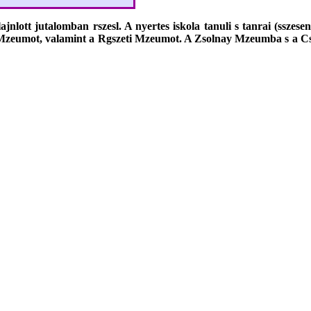
nlott jutalomban rszesl. A nyertes iskola tanuli s tanrai (sszes
Mzeumot, valamint a Rgszeti Mzeumot. A Zsolnay Mzeumba s a Cs
k webes szolgltatst nyerte.