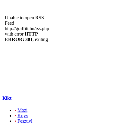
Kikt
•
Mozi
•
Knyv
•
Fesztivl