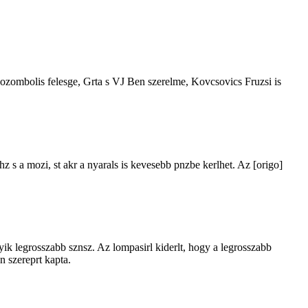
Cozombolis felesge, Grta s VJ Ben szerelme, Kovcsovics Fruzsi is
hz s a mozi, st akr a nyarals is kevesebb pnzbe kerlhet. Az [origo]
gyik legrosszabb sznsz. Az lompasirl kiderlt, hogy a legrosszabb
n szereprt kapta.