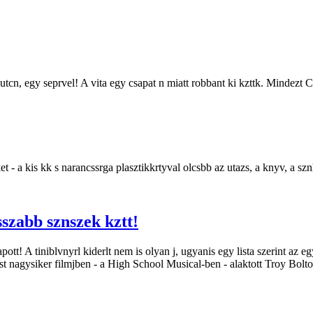
cn, egy seprvel! A vita egy csapat n miatt robbant ki kzttk. Mindezt 
 - a kis kk s narancssrga plasztikkrtyval olcsbb az utazs, a knyv, a szn
sszabb sznszek kztt!
ott! A tiniblvnyrl kiderlt nem is olyan j, ugyanis egy lista szerint az e
ezst nagysiker filmjben - a High School Musical-ben - alaktott Troy Bolto