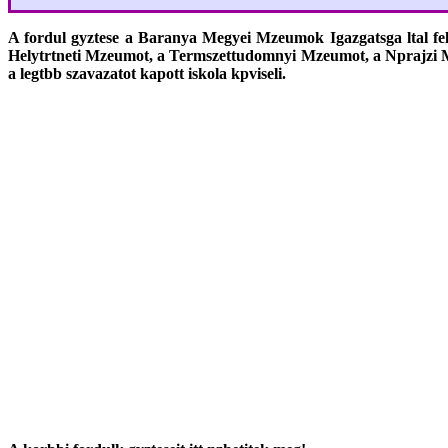
A fordul gyztese a Baranya Megyei Mzeumok Igazgatsga ltal felaj
Helytrtneti Mzeumot, a Termszettudomnyi Mzeumot, a Nprajzi 
a legtbb szavazatot kapott iskola kpviseli.
A november-decemberi fordul vgeredmnye:
A nyertes iskola a
Ferling WEBLINE
ltal felajnlott 150 000 Ft rt
I. helyezett
Somssich Imre
ltalnos Iskola (Hetes)
136 111 szavazat
II. helyezett
Brdos Lajos
ltalnos Iskola (Hajdszoboszl)
124 621 szavazat
III. helyezett
Magyaratdi
ltalnos Iskola s voda (Magyaratd)
23 457 szavazat