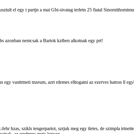
usztult el egy t partjn a mai Gbi-sivatag terletn 25 fiatal Sinornithomi
nabs azonban nemcsak a Bartok kztben alkotnak egy prt!
osan egy vasttrtneti mzeum, azrt rdemes elltogatni az ezerves hatron ll e
 hzas, szikls tengerpartot, szrjuk meg egy tletes, de szimpla trtnettel,
incinak, az eredmny mgis lenygz.