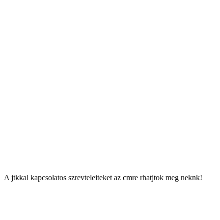
Az sszests alapjn 2008-ban a a debreceni Kinizsi Pl
ltalnos Iskola
ves sszestett eredmny:
I. helyezett
Kinizsi Pl
ltalnos Iskola (Debrecen)
376 398 szavazat
II. helyezett
Somssich Imre
ltalnos Iskola (Hetes)
319 907 szavazat
III. helyezett
Brdos Lajos
ltalnos Iskola (Hajdszoboszl)
229 533 szavazat
A jtkkal kapcsolatos szrevteleiteket az
cmre rhatjtok meg neknk!