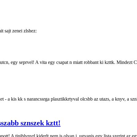
t sajt zenei zlshez:
cn, egy seprvel! A vita egy csapat n miatt robbant ki kzttk. Mindezt 
 - a kis kk s narancssrga plasztikkrtyval olcsbb az utazs, a knyv, a szn
sszabb sznszek kztt!
ott! A tiniblvnyrl kiderlt nem is olyan j, ugyanis egy lista szerint az e