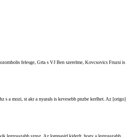
Cozombolis felesge, Grta s VJ Ben szerelme, Kovcsovics Fruzsi is
hz s a mozi, st akr a nyarals is kevesebb pnzbe kerlhet. Az [origo]
gyik legrosszabb sznsz. Az lompasirl kiderlt, hogy a legrosszabb