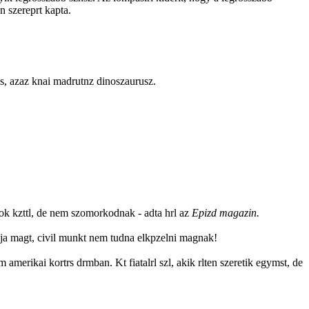
n szereprt kapta.
mus, azaz knai madrutnz dinoszaurusz.
tok kzttl, de nem szomorkodnak - adta hrl az
Epizd magazin.
blja magt, civil munkt nem tudna elkpzelni magnak!
 amerikai kortrs drmban. Kt fiatalrl szl, akik rlten szeretik egymst, de