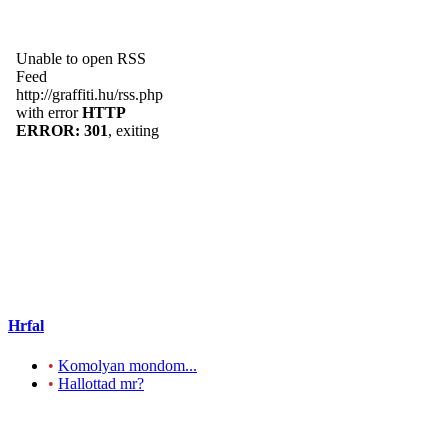
Hrfal
•
Komolyan mondom...
•
Hallottad mr?