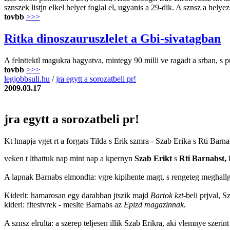
sznszek listjn elkel helyet foglal el, ugyanis a 29-dik. A sznsz a hely
tovbb
>>>
Ritka dinoszauruszlelet a Gbi-sivatagban
A felnttektl magukra hagyatva, mintegy 90 milli ve ragadt a srban, s p
tovbb
>>>
legjobbsuli.hu
/
jra egytt a sorozatbeli pr!
2009.03.17
jra egytt a sorozatbeli pr!
Kt hnapja vget rt a forgats Tilda s Erik szmra - Szab Erika s Rti Bar
veken t lthattuk nap mint nap a kpernyn
Szab Erikt
s
Rti Barnabst,
k
A lapnak Barnabs elmondta: vgre kipihente magt, s rengeteg meghallga
Kiderlt: hamarosan egy darabban jtszik majd
Bartok kzt
-beli prjval, 
kiderl: fltestvrek - meslte Barnabs az
Epizd magazinnak.
A sznsz elrulta: a szerep teljesen illik Szab Erikra, aki vlemnye szeri