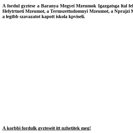
A fordul gyztese a Baranya Megyei Mzeumok Igazgatsga ltal felaj
Helytrtneti Mzeumot, a Termszettudomnyi Mzeumot, a Nprajzi 
a legtbb szavazatot kapott iskola kpviseli.
A november-decemberi fordul vgeredmnye:
A nyertes iskola a
Ferling WEBLINE
ltal felajnlott 150 000 Ft rt
I. helyezett
Somssich Imre
ltalnos Iskola (Hetes)
136 111 szavazat
II. helyezett
Brdos Lajos
ltalnos Iskola (Hajdszoboszl)
124 621 szavazat
III. helyezett
Magyaratdi
ltalnos Iskola s voda (Magyaratd)
23 457 szavazat
A korbbi fordulk gyzteseit itt nzhetitek meg!