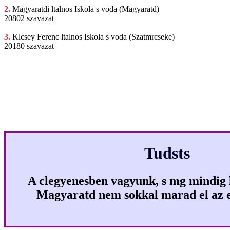
2.
Magyaratdi ltalnos
Iskola s voda (Magyaratd)
20802 szavazat
3.
Klcsey Ferenc
ltalnos Iskola s voda (Szatmrcseke)
20180 szavazat
Tudsts
A clegyenesben vagyunk, s mg mindig l
Magyaratd nem sokkal marad el az el