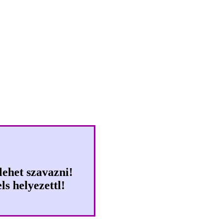
Klikkbajnoksg 2009-ben is!
ehet szavazni!
s helyezettl!