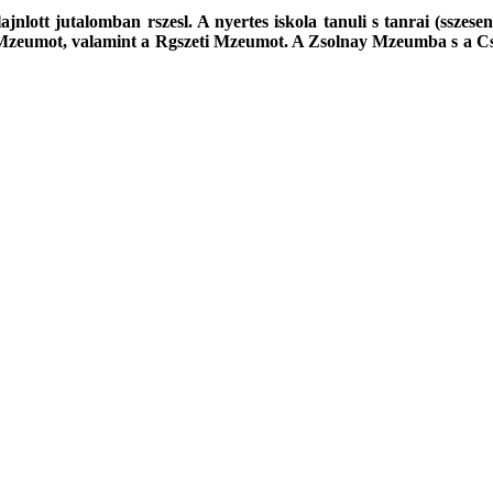
nlott jutalomban rszesl. A nyertes iskola tanuli s tanrai (sszes
Mzeumot, valamint a Rgszeti Mzeumot. A Zsolnay Mzeumba s a Cs
k webes szolgltatst nyerte.