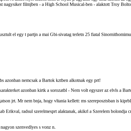
ezst nagysiker filmjben - a High School Musical-ben - alaktott Troy Bolto
usztult el egy t partjn a mai Gbi-sivatag terletn 25 fiatal Sinornithomi
nabs azonban nemcsak a Bartok kztben alkotnak egy prt!
arakterket azonban kirtk a sorozatbl - Nem volt egyszer az elvls a Bar
tson jrt. Mr nem bnja, hogy vltania kellett: ms szereposztsban is kipr
Szab Erikval, radsul szerelmesprt alaktanak, akikrl a Szerelem bolondja cm
nt nagyon szenvedlyes s vonz n.