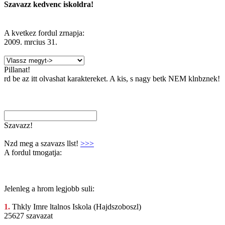
Szavazz kedvenc iskoldra!
A kvetkez fordul zrnapja:
2009. mrcius 31.
Pillanat!
rd be az itt olvashat karaktereket. A kis, s nagy betk NEM klnbznek!
Szavazz!
Nzd meg a szavazs llst!
>>>
A fordul tmogatja:
Jelenleg a hrom legjobb suli:
1.
Thkly Imre
ltalnos Iskola (Hajdszoboszl)
25627 szavazat