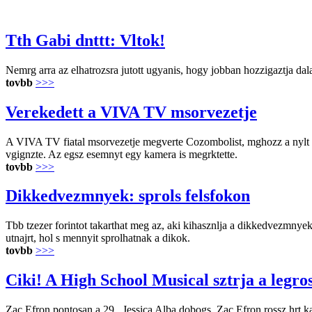
Tth Gabi dnttt: Vltok!
Nemrg arra az elhatrozsra jutott ugyanis, hogy jobban hozzigaztja dalai
tovbb
>>>
Verekedett a VIVA TV msorvezetje
A VIVA TV fiatal msorvezetje megverte Cozombolist, mghozz a nylt ut
vgignzte. Az egsz esemnyt egy kamera is megrktette.
tovbb
>>>
Dikkedvezmnyek: sprols felsfokon
Tbb tzezer forintot takarthat meg az, aki kihasznlja a dikkedvezmnyeket
utnajrt, hol s mennyit sprolhatnak a dikok.
tovbb
>>>
Ciki! A High School Musical sztrja a legro
Zac Efron pontosan a 29., Jessica Alba dobogs. Zac Efron rossz hrt kap