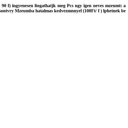
en 90 f) ingyenesen ltogathatjk meg Pcs ngy igen neves mzeumt: a
ontvry Mzeumba hatalmas kedvezmnnyel (100Ft/ f ) lphetnek be