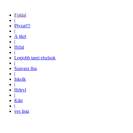
Foldal
|
Plyzat!!!
|
A jtkrl
|
Hrfal
|
Legjobb tanri elszlsok
|
Szavazs llsa
|
Iskolk
|
Hrlevl
|
Kikt
|
ves lista