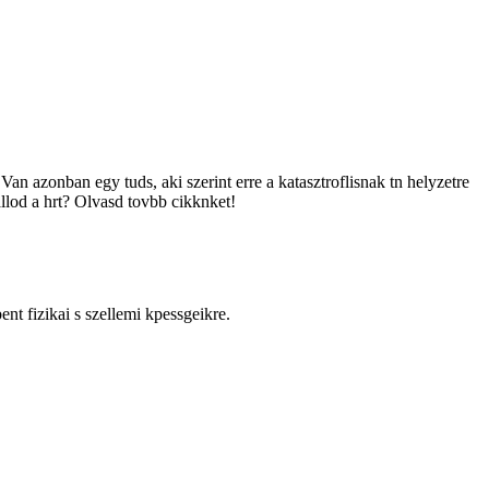
an azonban egy tuds, aki szerint erre a katasztroflisnak tn helyzetre
llod a hrt? Olvasd tovbb cikknket!
nt fizikai s szellemi kpessgeikre.