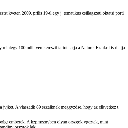
st kveten 2009. prilis 19-tl egy j, tematikus csillagszati oktatsi portl
integy 100 milli ven keresztl tartott - rja a Nature. Ez akr t is rhatja
a jvjket. A vlaszadk 89 szzalknak meggyzdse, hogy az elkvetkez t
s a bolgr emberek. A kzpmeznyben olyan orszgok vgeztek, mint
kandinv orszgok laki.