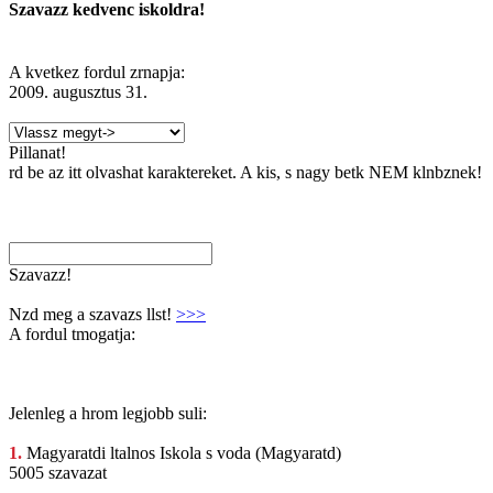
Szavazz kedvenc iskoldra!
A kvetkez fordul zrnapja:
2009. augusztus 31.
Pillanat!
rd be az itt olvashat karaktereket. A kis, s nagy betk NEM klnbznek!
Szavazz!
Nzd meg a szavazs llst!
>>>
A fordul tmogatja:
Jelenleg a hrom legjobb suli:
1.
Magyaratdi ltalnos
Iskola s voda (Magyaratd)
5005 szavazat