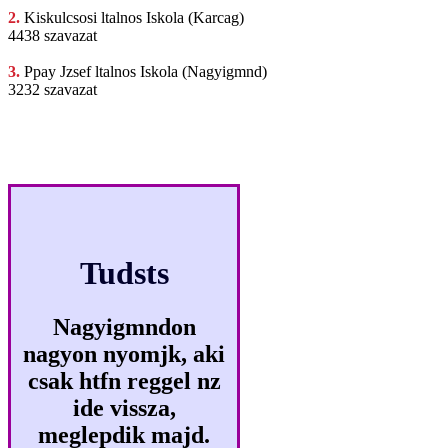
2.
Kiskulcsosi ltalnos
Iskola (Karcag)
4438 szavazat
3.
Ppay Jzsef
ltalnos Iskola (Nagyigmnd)
3232 szavazat
Tudsts
Nagyigmndon
nagyon nyomjk, aki
csak htfn reggel nz
ide vissza,
meglepdik majd.