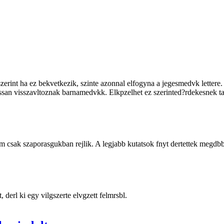
erint ha ez bekvetkezik, szinte azonnal elfogyna a jegesmedvk lettere. V
ssan visszavltoznak barnamedvkk. Elkpzelhet ez szerinted?rdekesnek ta
m csak szaporasgukban rejlik. A legjabb kutatsok fnyt dertettek megdbbe
, derl ki egy vilgszerte elvgzett felmrsbl.