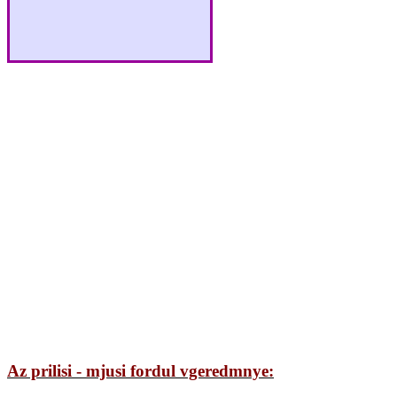
Az prilisi - mjusi fordul vgeredmnye: