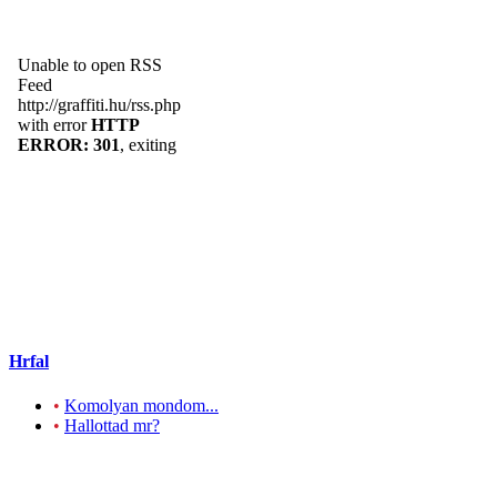
Hrfal
•
Komolyan mondom...
•
Hallottad mr?