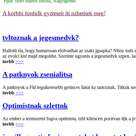
Ppay Jzsef ltalnos Iskola, Nagyigmnd
A korbbi fordulk gyzteseit itt nzhetitek meg!
tvltoznak a jegesmedvk?
Hallottl rla, hogy hamarosan elolvadhat az szaki jgsapka? Nhny tuds sz
az evolci knl majd megoldst. Szerinte ugyanis a jegesmedvk szpen, la
tovbb
>>>
A patknyok zsenialitsa
A patknyok a Fld legsikeresebb gerinces llatai kz tartoznak. Titkuk ne
tovbb
>>>
Optimistnak szlettnk
Az ember a termszetnl fogva optimista, tzbl kilencen pozitvan ltjk a jvt
tovbb
>>>