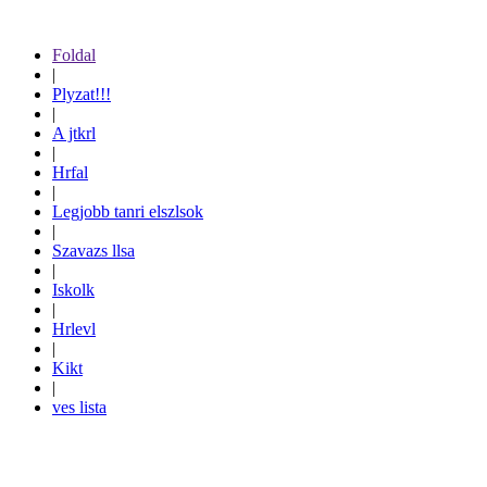
Foldal
|
Plyzat!!!
|
A jtkrl
|
Hrfal
|
Legjobb tanri elszlsok
|
Szavazs llsa
|
Iskolk
|
Hrlevl
|
Kikt
|
ves lista