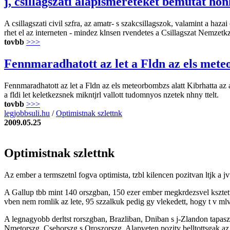
j, csillagszati alapismereteket bemutat hon
A csillagszati civil szfra, az amatr- s szakcsillagszok, valamint a haza
rhet el az interneten - mindez klnsen rvendetes a Csillagszat Nemzetk
tovbb
>>>
Fennmaradhatott az let a Fldn az els mete
Fennmaradhatott az let a Fldn az els meteorbombzs alatt Kibrhatta az akk
a fldi let keletkezsnek mikntjrl vallott tudomnyos nzetek nhny ttelt.
tovbb
>>>
legjobbsuli.hu
/
Optimistnak szlettnk
2009.05.25
Optimistnak szlettnk
Az ember a termszetnl fogva optimista, tzbl kilencen pozitvan ltjk a jvt
A Gallup tbb mint 140 orszgban, 150 ezer ember megkrdezsvel ksztett
vben nem romlik az lete, 95 szzalkuk pedig gy vlekedett, hogy t v mlv
A legnagyobb derltst rorszgban, Brazliban, Dniban s j-Zlandon tapaszt
Nmetorszg, Csehorszg s Oroszorszg. Alapveten pozitv belltottsgak az o