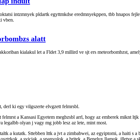
lap indult
i oktatsi intzmnyek pldartk egyttmkdse eredmnyekppen, tbb hnapos fejleszt
zi vben.
orbombzs alatt
oriban kialakul let a Fldet 3,9 millird ve sjt ers meteorbombzst, amely m
, derl ki egy vilgszerte elvgzett felmrsbl.
 felmrst a Kansasi Egyetem megbzsbl arrl, hogy az emberek miknt ltjk 
a legalbb olyan j vagy mg jobb lesz az lete, mint most.
altk a kutatk. Sttebben lttk a jvt a zimbabwei, az egyiptomi, a haiti 
sztrkok, a svjciak, a spanyolok, a britek, a Benelux llamok, illetve a s