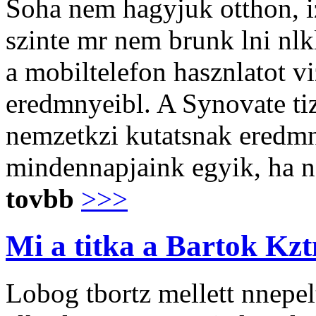
Soha nem hagyjuk otthon, iz
szinte mr nem brunk lni nlkl
a mobiltelefon hasznlatot v
eredmnyeibl. A Synovate tiz
nemzetkzi kutatsnak eredmn
mindennapjaink egyik, ha ne
tovbb
>>>
Mi a titka a Bartok Kz
Lobog tbortz mellett nnepel