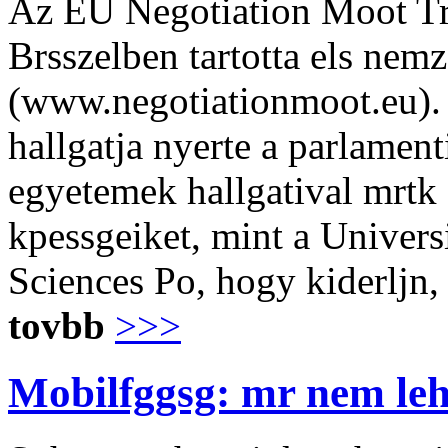
Az EU Negotiation Moot Tr
Brsszelben tartotta els nemz
(www.negotiationmoot.eu).
hallgatja nyerte a parlamen
egyetemek hallgatival mrtk 
kpessgeiket, mint a Univers
Sciences Po, hogy kiderljn,
tovbb
>>>
Mobilfggsg: mr nem lehe