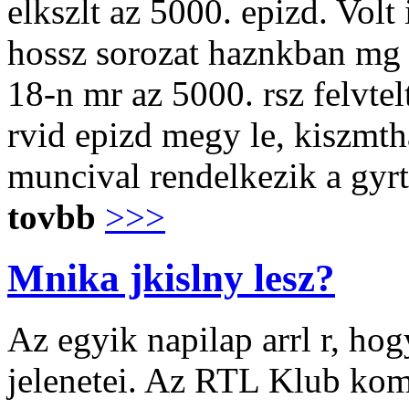
elkszlt az 5000. epizd. Volt
hossz sorozat haznkban mg 
18-n mr az 5000. rsz felvtel
rvid epizd megy le, kiszmth
muncival rendelkezik a gy
tovbb
>>>
Mnika jkislny lesz?
Az egyik napilap arrl r, h
jelenetei. Az RTL Klub kom