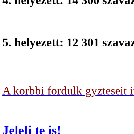
4. helyezett: 14 300 szava
Pterfy Sndor ltalnos Iskol
5. helyezett: 12 301 szava
Ady ti ltalnos Iskola, Mon
A korbbi fordulk gyzteseit i
Jelelj te is!