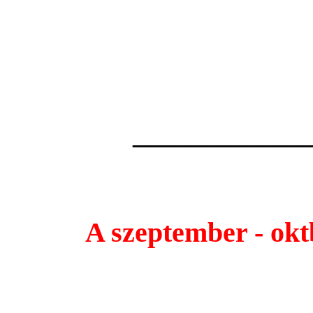
2010-es elf
A jtkkal kapcso
az
cmre rha
____________
A szeptember - okt