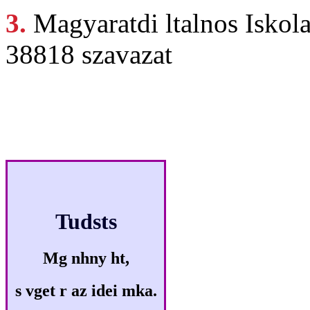
3.
Magyaratdi ltalnos
Iskol
38818 szavazat
Klikkmes
Tudsts
Mg nhny ht,
s vget r az idei mka.