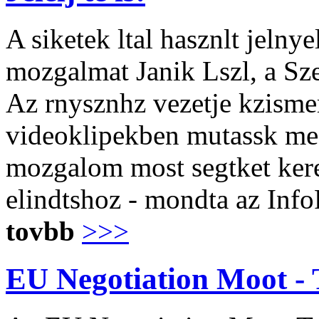
A siketek ltal hasznlt jelny
mozgalmat Janik Lszl, a S
Az rnysznhz vezetje kzisme
videoklipekben mutassk meg
mozgalom most segtket keres
elindtshoz - mondta az Info
tovbb
>>>
EU Negotiation Moot - 