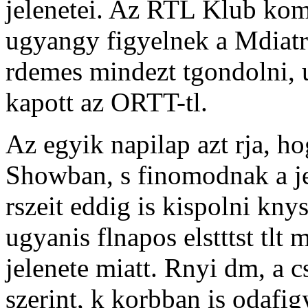
jelenetei. Az RTL Klub kom
ugyangy figyelnek a Mdiatr
rdemes mindezt tgondolni, u
kapott az ORTT-tl.
Az egyik napilap azt rja, 
Showban, s finomodnak a j
rszeit eddig is kispolni kn
ugyanis flnapos elstttst tl
jelenete miatt. Rnyi dm, a 
szerint, k korbban is odafig