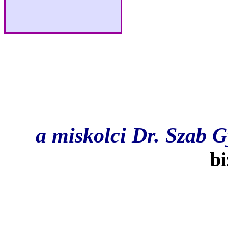
A december vgig ta
az 1-3. helyezett intz
a miskolci Dr. Szab G
bi
Az egsz vben legjobb