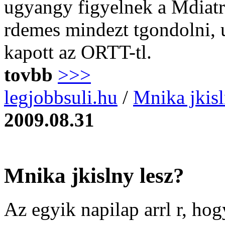
ugyangy figyelnek a Mdiatr
rdemes mindezt tgondolni, u
kapott az ORTT-tl.
tovbb
>>>
legjobbsuli.hu
/
Mnika jkisl
2009.08.31
Mnika jkislny lesz?
Az egyik napilap arrl r, h