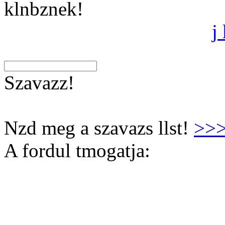
klnbznek!
j
Szavazz!
Nzd meg a szavazs llst!
>>
A fordul tmogatja: