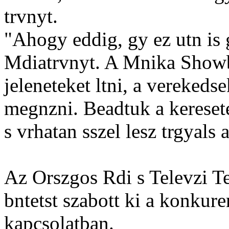
trvnyt.
"Ahogy eddig, gy ez utn is 
Mdiatrvnyt. A Mnika Showb
jeleneteket ltni, a verekedse
megnzni. Beadtuk a kereset
s vrhatan sszel lesz trgyals
Az Orszgos Rdi s Televzi Te
bntetst szabott ki a konkur
kapcsolatban.