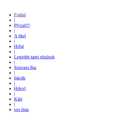
Foldal
|
Plyzat!!!
|
A jtkrl
|
Hrfal
|
Legjobb tanri elszlsok
|
Szavazs llsa
|
Iskolk
|
Hrlevl
|
Kikt
|
ves lista