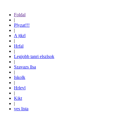
Foldal
|
Plyzat!!!
|
A jtkrl
|
Hrfal
|
Legjobb tanri elszlsok
|
Szavazs llsa
|
Iskolk
|
Hrlevl
|
Kikt
|
ves lista