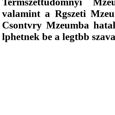
Termszettudomnyi Mze
valamint a Rgszeti Mze
Csontvry Mzeumba hatal
lphetnek be a legtbb szava
A november-decemberi fo
A nyertes iskola a
Ferlin
000 Ft rtk webes szolgltats