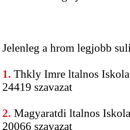
Jelenleg a hrom legjobb suli
1.
Thkly Imre
ltalnos Iskol
24419 szavazat
2.
Magyaratdi ltalnos
Iskol
20066 szavazat