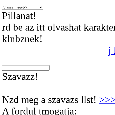
Pillanat!
rd be az itt olvashat karakt
klnbznek!
j
Szavazz!
Nzd meg a szavazs llst!
>>
A fordul tmogatja: