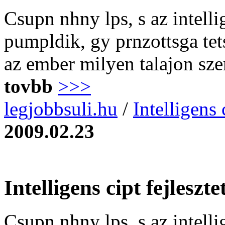
Csupn nhny lps, s az intelli
pumpldik, gy prnzottsga tets
az ember milyen talajon sze
tovbb
>>>
legjobbsuli.hu
/
Intelligens 
2009.02.23
Intelligens cipt fejleszte
Csupn nhny lps, s az intelli