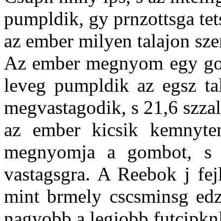
pumpldik, gy prnzottsga tets
az ember milyen talajon sze
Az ember megnyom egy gomb
leveg pumpldik az egsz tal
megvastagodik, s 21,6 szza
az ember kicsik kemnyten
megnyomja a gombot, s a 
vastagsgra. A Reebok j fej
mint brmely cscsminsg edzc
nagyobb a legjobb futcipknl