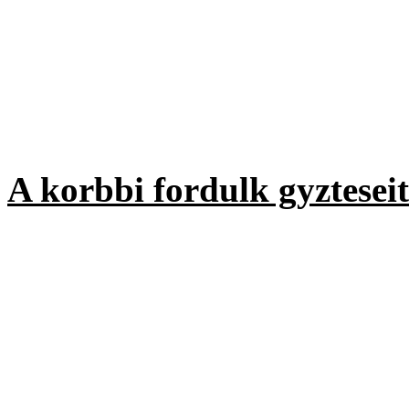
III. helyezett
Magyaratdi
ltalnos Iskol
23 457 szavazat
A korbbi fordulk gyzteseit
Az sszests alapjn 2008-
ltalnos Iskola gyjttte a le
ves sszestett eredmny: