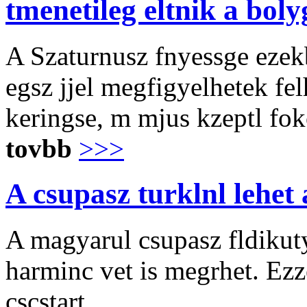
tmenetileg eltnik a boly
A Szaturnusz fnyessge ezek
egsz jjel megfigyelhetek fe
keringse, m mjus kzeptl fok
tovbb
>>>
A csupasz turklnl lehet a
A magyarul csupasz fldikuty
harminc vet is megrhet. Ezz
cscstart.