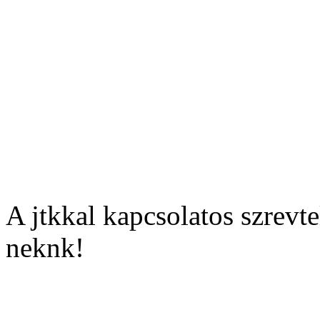
III. helyezett
Brdos Lajos
ltalnos Iskol
229 533 szavazat
A jtkkal kapcsolatos szrevte
neknk!