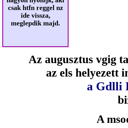
csak htfn reggel nz
ide vissza,
meglepdik majd.
Az augusztus vgig ta
az els helyezett 
a Gdlli 
bi
A msod