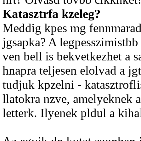
Katasztrfa kzeleg?
Meddig kpes mg fennmaradni
jgsapka? A legpesszimistbb
ven bell is bekvetkezhet a 
hnapra teljesen elolvad a jg
tudjuk kpzelni - katasztrof
llatokra nzve, amelyeknek a
letterk. Ilyenek pldul a kiha