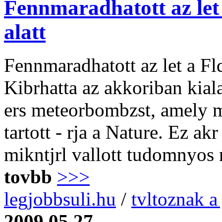
Fennmaradhatott az let
alatt
Fennmaradhatott az let a Fl
Kibrhatta az akkoriban kialak
ers meteorbombzst, amely m
tartott - rja a Nature. Ez akr
mikntjrl vallott tudomnyos n
tovbb
>>>
legjobbsuli.hu
/
tvltoznak 
2009.05.27