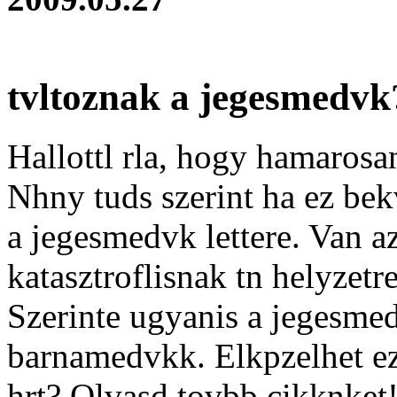
tvltoznak a jegesmedvk
Hallottl rla, hogy hamarosa
Nhny tuds szerint ha ez bek
a jegesmedvk lettere. Van az
katasztroflisnak tn helyzetr
Szerinte ugyanis a jegesmed
barnamedvkk. Elkpzelhet ez
hrt? Olvasd tovbb cikknket