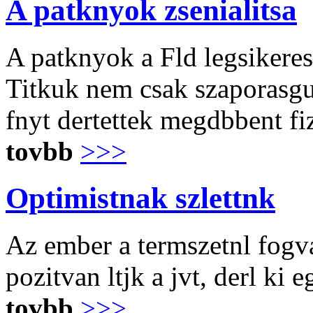
A patknyok zsenialitsa
A patknyok a Fld legsikerese
Titkuk nem csak szaporasgu
fnyt dertettek megdbbent fiz
tovbb
>>>
Optimistnak szlettnk
Az ember a termszetnl fogva
pozitvan ltjk a jvt, derl ki 
tovbb
>>>