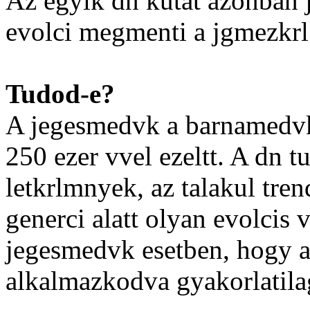
Az egyik dn kutat azonban j e
evolci megmenti a jgmezkrl
Tudod-e?
A jegesmedvk a barnamedvk
250 ezer vvel ezeltt. A dn 
letkrlmnyek, az talakul tren
generci alatt olyan evolcis 
jegesmedvk esetben, hogy a
alkalmazkodva gyakorlatila