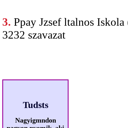
3.
Ppay Jzsef
ltalnos Iskol
3232 szavazat
Klikkmes
Tudsts
Nagyigmndon
nagyon nyomjk, aki