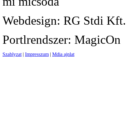
mi micsoda
Webdesign: RG Stdi Kft.
Portlrendszer: MagicOn
Szablyzat
|
Impresszum
|
Mdia ajnlat