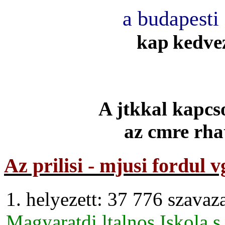
a budapest
kap
kedve
A jtkkal kapcso
az
cmre rha
Az prilisi - mjusi fordul
1. helyezett: 37 776 szavaz
Magyaratdi ltalnos Iskola 