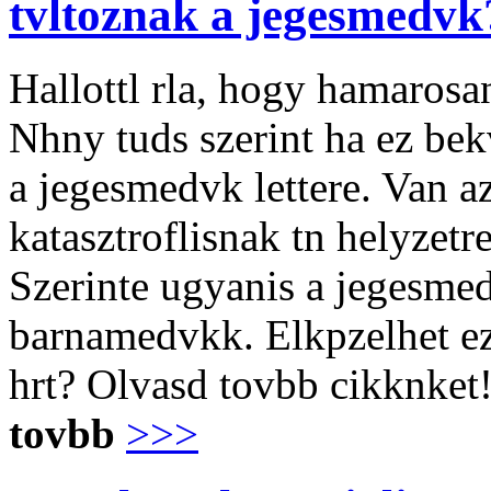
tvltoznak a jegesmedvk
Hallottl rla, hogy hamarosa
Nhny tuds szerint ha ez bek
a jegesmedvk lettere. Van az
katasztroflisnak tn helyzetr
Szerinte ugyanis a jegesmed
barnamedvkk. Elkpzelhet ez
hrt? Olvasd tovbb cikknket
tovbb
>>>