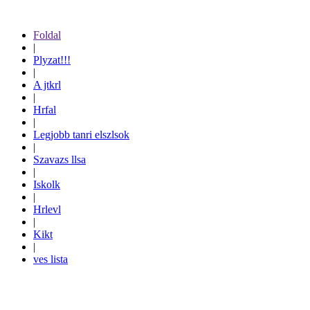
Foldal
|
Plyzat!!!
|
A jtkrl
|
Hrfal
|
Legjobb tanri elszlsok
|
Szavazs llsa
|
Iskolk
|
Hrlevl
|
Kikt
|
ves lista