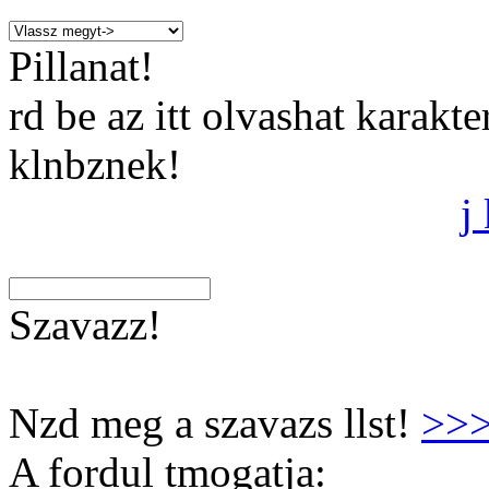
Pillanat!
rd be az itt olvashat karakt
klnbznek!
j
Szavazz!
Nzd meg a szavazs llst!
>>
A fordul tmogatja: