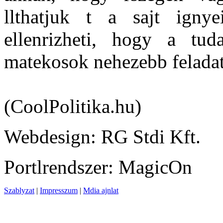
llthatjuk t a sajt ignye
ellenrizheti, hogy a tud
matekosok nehezebb felada
(CoolPolitika.hu)
Webdesign: RG Stdi Kft.
Portlrendszer: MagicOn
Szablyzat
|
Impresszum
|
Mdia ajnlat