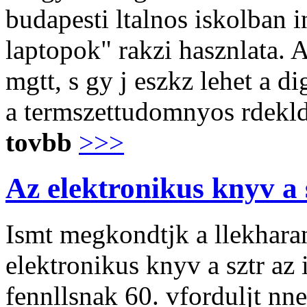
budapesti ltalnos iskolban 
laptopok" rakzi hasznlata. 
mgtt, s gy j eszkz lehet a di
a termszettudomnyos rdekld
tovbb
>>>
Az elektronikus knyv a
Ismt megkondtjk a llekharan
elektronikus knyv a sztr a
fennllsnak 60. vforduljt nn