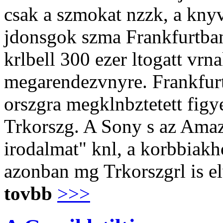
csak a szmokat nzzk, a knyv
jdonsgok szma Frankfurtban 
krlbell 300 ezer ltogatt vrna
megarendezvnyre. Frankfur
orszgra megklnbztetett figye
Trkorszg. A Sony s az Amaz
irodalmat" knl, a korbbiakho
azonban mg Trkorszgrl is el
tovbb
>>>