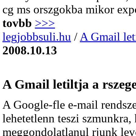
cg ms orszgokba mikor expor
tovbb
>>>
legjobbsuli.hu
/
A Gmail leti
2008.10.13
A Gmail letiltja a rszeg
A Google-fle e-mail rendszer
lehetetlenn teszi szmunkra, 
meggondolatlanul rjunk leve