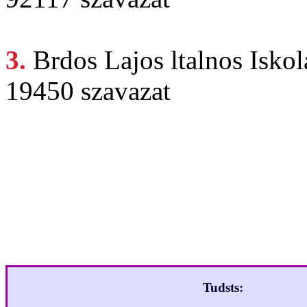
3.
Brdos Lajos
ltalnos Isko
19450 szavazat
Ha
Legjobb 
Tudsts: