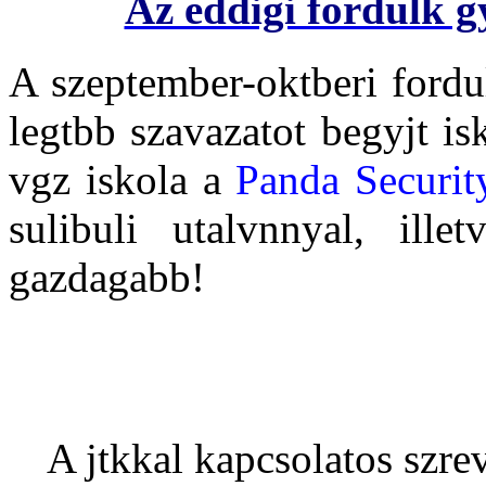
Az eddigi fordulk gy
A szeptember-oktberi fordu
legtbb szavazatot begyjt i
vgz iskola a
Panda Securit
sulibuli utalvnnyal, ille
gazdagabb!
A jtkkal kapcsolatos szrev