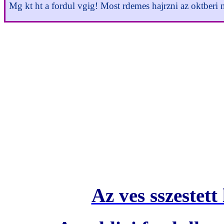
Mg kt ht a fordul vgig! Most rdemes hajrzni az oktberi
Szeptember elsejn megkezddt
a legjobb sulik versenyben
Iskolt. Ebben a fordulban 
hiszen most is rtkes nyerem
J szavazst kvnunk mindenk
Az ves sszestett 