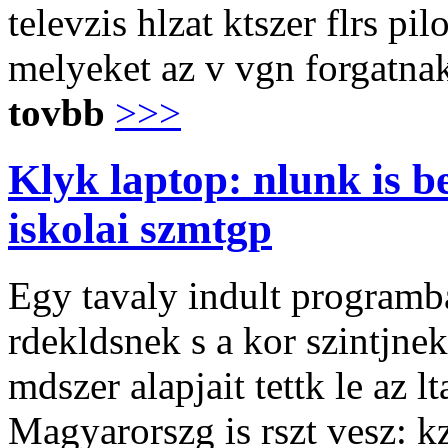
televzis hlzat ktszer flrs pilo
melyeket az v vgn forgatna
tovbb
>>>
Klyk laptop: nlunk is be
iskolai szmtgp
Egy tavaly indult programba
rdekldsnek s a kor szintjnek
mdszer alapjait tettk le az 
Magyarorszg is rszt vesz: kz