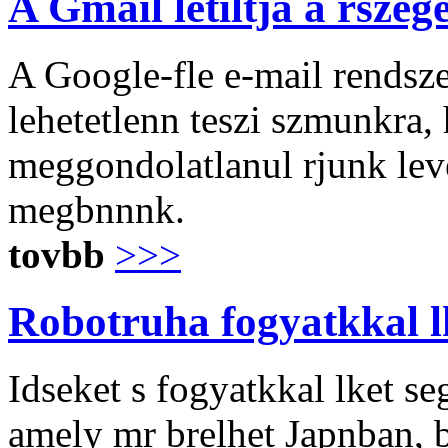
A Gmail letiltja a rszeg
A Google-fle e-mail rendszer
lehetetlenn teszi szmunkra, 
meggondolatlanul rjunk leve
megbnnnk.
tovbb
>>>
Robotruha fogyatkkal l
Idseket s fogyatkkal lket s
amely mr brelhet Japnban, b