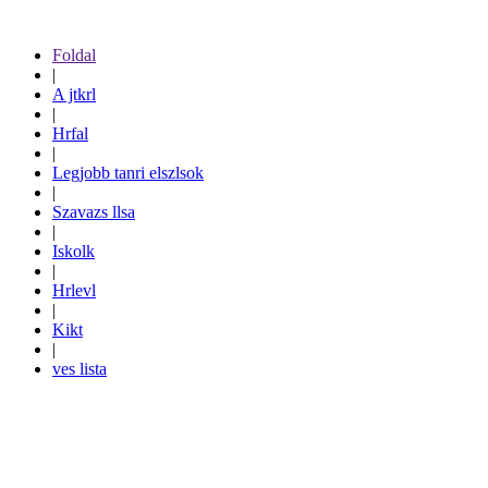
Foldal
|
A jtkrl
|
Hrfal
|
Legjobb tanri elszlsok
|
Szavazs llsa
|
Iskolk
|
Hrlevl
|
Kikt
|
ves lista