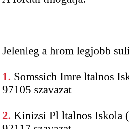
Jelenleg a hrom legjobb suli
1.
Somssich Imre
ltalnos Is
97105 szavazat
2.
Kinizsi Pl
ltalnos Iskola
92117 szavazat