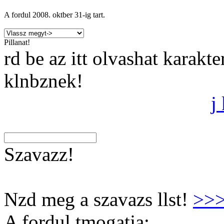
A fordul
2008. oktber 31
-ig tart.
Pillanat!
rd be az itt olvashat karakt
klnbznek!
j
Szavazz!
Nzd meg a szavazs llst!
>>
A fordul tmogatja: