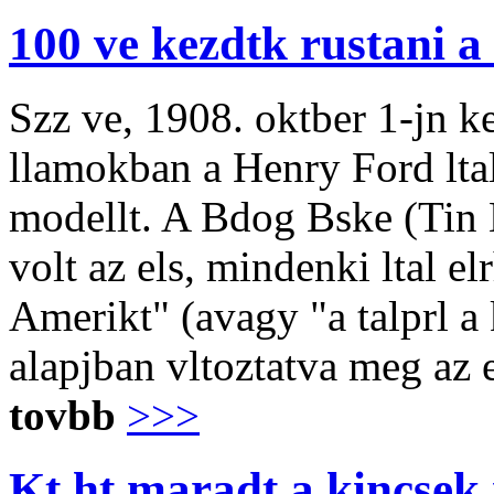
100 ve kezdtk rustani a
Szz ve, 1908. oktber 1-jn k
llamokban a Henry Ford ltal 
modellt. A Bdog Bske (Tin 
volt az els, mindenki ltal el
Amerikt" (avagy "a talprl a k
alapjban vltoztatva meg az 
tovbb
>>>
Kt ht maradt a kincse