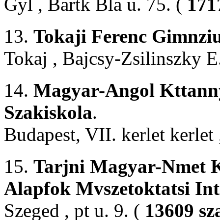
Gyl , Bartk Bla u. 75. (
171
13.
Tokaji Ferenc Gimnzi
Tokaj , Bajcsy-Zsilinszky E
14.
Magyar-Angol Kttannye
Szakiskola
.
Budapest, VII. kerlet kerlet
15.
Tarjni Magyar-Nmet Kt
Alapfok Mvszetoktatsi In
Szeged , pt u. 9. (
13609 sz