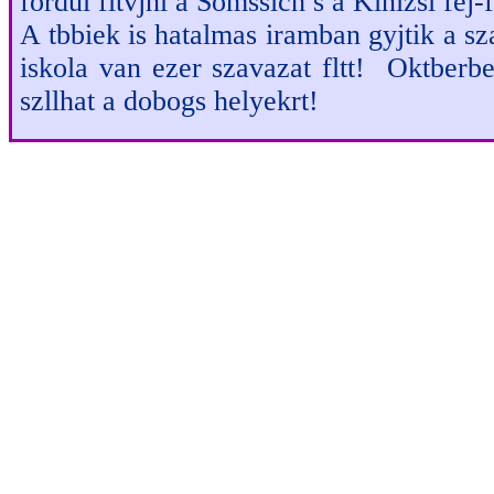
fordul fltvjnl a Somssich s a Kinizsi fej-
A tbbiek is hatalmas iramban gyjtik a s
iskola van ezer szavazat fltt! Oktberb
szllhat a dobogs helyekrt!
Szeptember elsejn megkezddt
a legjobb sulik versenyben
Iskolt. Ebben a fordulban 
hiszen most is rtkes nyerem
J szavazst kvnunk mindenk