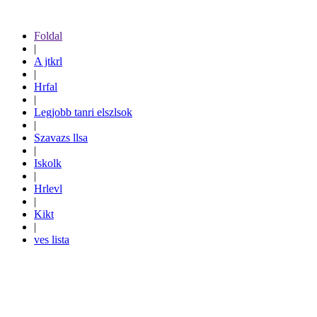
Foldal
|
A jtkrl
|
Hrfal
|
Legjobb tanri elszlsok
|
Szavazs llsa
|
Iskolk
|
Hrlevl
|
Kikt
|
ves lista