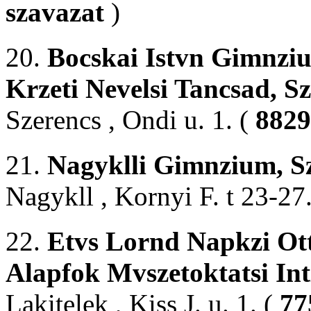
szavazat
)
20.
Bocskai Istvn Gimnziu
Krzeti Nevelsi Tancsad, S
Szerencs , Ondi u. 1. (
8829
21.
Nagyklli Gimnzium, S
Nagykll , Kornyi F. t 23-27
22.
Etvs Lornd Napkzi Ott
Alapfok Mvszetoktatsi In
Lakitelek , Kiss J. u. 1. (
77