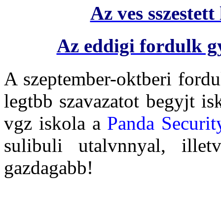
Az ves sszestett 
Az eddigi fordulk gy
A szeptember-oktberi fordu
legtbb szavazatot begyjt i
vgz iskola a
Panda Securit
sulibuli utalvnnyal, ille
gazdagabb!