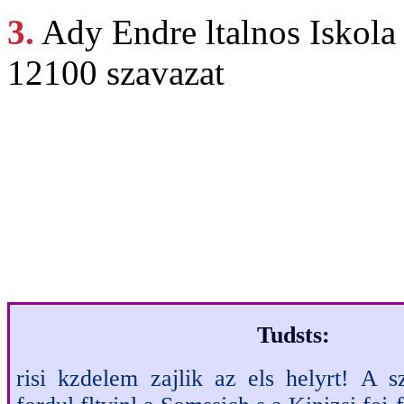
3.
Ady Endre
ltalnos Iskola
12100 szavazat
Ha
Legjobb 
Tudsts:
risi kzdelem zajlik az els helyrt! A s