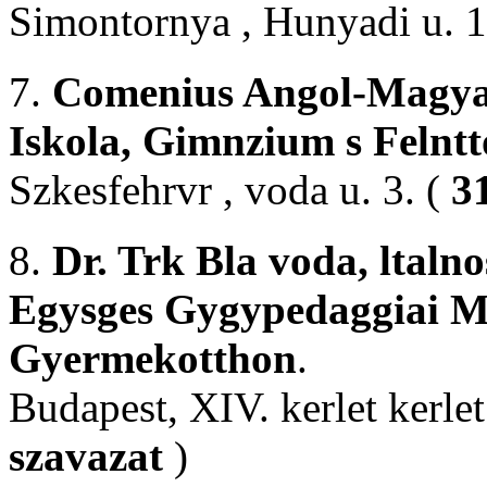
Simontornya , Hunyadi u. 1
7.
Comenius Angol-Magyar 
Iskola, Gimnzium s Felnt
Szkesfehrvr , voda u. 3. (
3
8.
Dr. Trk Bla voda, ltalno
Egysges Gygypedaggiai Md
Gyermekotthon
.
Budapest, XIV. kerlet kerle
szavazat
)