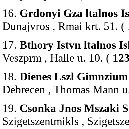
16.
Grdonyi Gza ltalnos I
Dunajvros , Rmai krt. 51. (
17.
Bthory Istvn ltalnos I
Veszprm , Halle u. 10. (
123
18.
Dienes Lszl Gimnzium 
Debrecen , Thomas Mann u.
19.
Csonka Jnos Mszaki Sz
Szigetszentmikls , Szigetsz