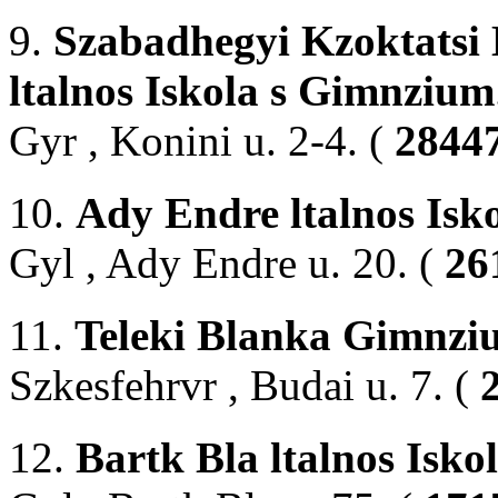
9.
Szabadhegyi Kzoktatsi
ltalnos Iskola s Gimnzium
Gyr , Konini u. 2-4. (
28447
10.
Ady Endre ltalnos Isk
Gyl , Ady Endre u. 20. (
26
11.
Teleki Blanka Gimnziu
Szkesfehrvr , Budai u. 7. (
12.
Bartk Bla ltalnos Isko