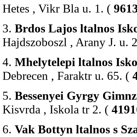
Hetes , Vikr Bla u. 1. (
9613
3.
Brdos Lajos ltalnos Isk
Hajdszoboszl , Arany J. u. 2
4.
Mhelytelepi ltalnos Isko
Debrecen , Faraktr u. 65. (
5.
Bessenyei Gyrgy Gimnz
Kisvrda , Iskola tr 2. (
4191
6.
Vak Bottyn ltalnos s S