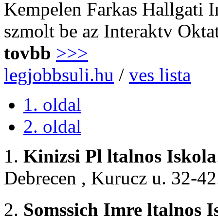
Kempelen Farkas Hallgati I
szmolt be az Interaktv Okta
tovbb
>>>
legjobbsuli.hu
/
ves lista
1. oldal
2. oldal
1.
Kinizsi Pl ltalnos Iskola
Debrecen , Kurucz u. 32-42
2.
Somssich Imre ltalnos I