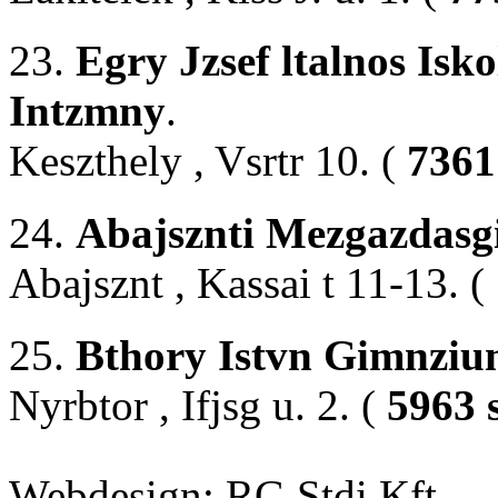
23.
Egry Jzsef ltalnos Isk
Intzmny
.
Keszthely , Vsrtr 10. (
7361
24.
Abajsznti Mezgazdasgi
Abajsznt , Kassai t 11-13. (
25.
Bthory Istvn Gimnziu
Nyrbtor , Ifjsg u. 2. (
5963 
Webdesign: RG Stdi Kft.