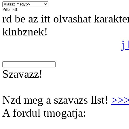
Pillanat!
rd be az itt olvashat karakt
klnbznek!
j
Szavazz!
Nzd meg a szavazs llst!
>>
A fordul tmogatja: